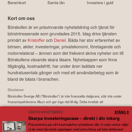
Bensinkort
Samla lån
Investera i guld
Kort om oss
Börskollen är en prisvinnande nyhetstidning och tjänst för
börsintresserade som grundades 2015. Idag drivs tjänsten
primärt av
Kristoffer
och
Daniel
. Båda har stor erfarenhet av
börsen, aktier, investeringar, privatekonomi, företagande och
motorrelaterat – ämnen som det frekvent skrivs nyheter om till
Börskollens växande skara läsare. Nyhetsappen som finns
tillgänglig, kostnadsfritt, har under åren laddats ner
hundratusentals gånger och med ett användarbetyg som är
bland de bästa i branschen.
Disclaimer
Börskollen Sverige AB ("Börskollen") är inte finansiella rådgivare, står inte under
finansinspektionens tillsyn och ger inga råd till dig. Detta innebär att
investeringsbeslut baserade på information som direkt eller indirekt härrörande
GRATIS NYHETSBREV
STÄNG X
från Börskollen eller personer med koppling till Börskollen, alltid fattas
Skarpa investeringscase – direkt i din inkorg
självständigt av investeraren. Börskollen frånsäger sig allt ansvar för eventuell
förlust eller skada av vad slag det må vara som grundar sig på användandet av
Prenumerera på vårt kostnadsfria nyhetsbrev där vi varje vecka väljer
ut de mest läsvärda uppslagen med extra fokus på heta aktiecase!
material härrörande från tjänsten Börskollen.