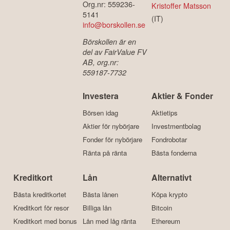
Org.nr: 559236-
Kristoffer Matsson
5141
(IT)
info@borskollen.se
Börskollen är en
del av FairValue FV
AB, org.nr:
559187-7732
Investera
Aktier & Fonder
Börsen idag
Aktietips
Aktier för nybörjare
Investmentbolag
Fonder för nybörjare
Fondrobotar
Ränta på ränta
Bästa fonderna
Kreditkort
Lån
Alternativt
Bästa kreditkortet
Bästa lånen
Köpa krypto
Kreditkort för resor
Billiga lån
Bitcoin
Kreditkort med bonus
Lån med låg ränta
Ethereum