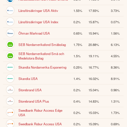
Länsförsäkringar USA Aktiv
1.55%
17.93%
3.73%
Länsförsäkringar USA Index
0.2%
15.87%
0.07%
Öhman Marknad USA
0.65%
15.94%
1.56%
SEB Nordamerikafond Småbolag
1.75%
20.88%
6.13%
SEB Nordamerikafond Små och
1.5%
19.11%
4.55%
Medelstora Bolag
Skandia Nordamerika Exponering
0.25%
16.77%
8.36%
Skandia USA
1.4%
16.02%
8.91%
Storebrand USA
0.2%
15.04%
0.96%
Storebrand USA Plus
0.4%
14.83%
1.31%
Swedbank Robur Access Edge
0.2%
15.03%
1.73%
USA
Swedbank Robur Access USA
0.2%
15.09%
0.69%