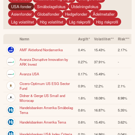
USA-fonder
Småbolagsfokus
Utdelningsfokus
Asienfonder
Globalfonder
Hedgefonder
Ädelmetaller
Låg volatilitet
Hög volatilitet
Låg riskprofil
Hög riskprofil
Namn
Avgift*
Volatilitet**
Risk***
AMF Aktiefond Nordamerika
0.4%
15.43%
2.17%
Avanza Disruptive Innovation by
0.27%
37.91%
-
ARK Invest
Avanza USA
0.17%
15.49%
-
Cicero-Optimum US ESG Sector
0.9%
12.2%
2.1%
Fund
Didner & Gerge US Small and
1.6%
18.08%
8.98%
Microcap
Handelsbanken Amerika Småbolag
0.6%
16.87%
5.35%
Tema
Handelsbanken Amerika Tema
0.6%
15.45%
3.62%
Handelsbanken USA Index Criteria
0.2%
14.86%
0.04%