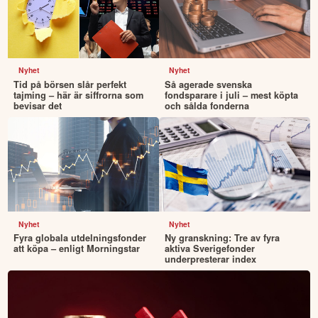
Nyhet
Nyhet
Tid på börsen slår perfekt
Så agerade svenska
tajming – här är siffrorna som
fondsparare i juli – mest köpta
bevisar det
och sålda fonderna
Nyhet
Nyhet
Fyra globala utdelningsfonder
Ny granskning: Tre av fyra
att köpa – enligt Morningstar
aktiva Sverigefonder
underpresterar index