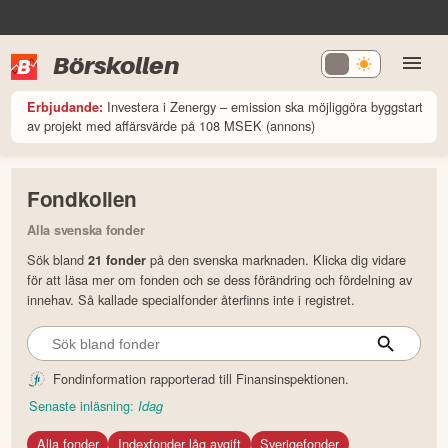
Börskollen
Investera i Zenergy – emission ska möjliggöra byggstart
Erbjudande:
av projekt med affärsvärde på 108 MSEK (annons)
Fondkollen
Alla svenska fonder
Sök bland
på den svenska marknaden. Klicka dig vidare
21
fonder
för att läsa mer om fonden och se dess förändring och fördelning av
innehav. Så kallade specialfonder återfinns inte i registret.
Fondinformation rapporterad till Finansinspektionen.
Senaste inläsning:
Idag
Alla fonder
Indexfonder låg avgift
Sverigefonder