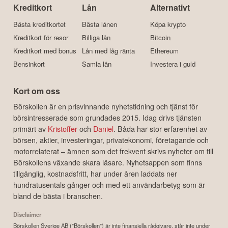
Kreditkort
Lån
Alternativt
Bästa kreditkortet
Bästa lånen
Köpa krypto
Kreditkort för resor
Billiga lån
Bitcoin
Kreditkort med bonus
Lån med låg ränta
Ethereum
Bensinkort
Samla lån
Investera i guld
Kort om oss
Börskollen är en prisvinnande nyhetstidning och tjänst för
börsintresserade som grundades 2015. Idag drivs tjänsten
primärt av
Kristoffer
och
Daniel
. Båda har stor erfarenhet av
börsen, aktier, investeringar, privatekonomi, företagande och
motorrelaterat – ämnen som det frekvent skrivs nyheter om till
Börskollens växande skara läsare. Nyhetsappen som finns
tillgänglig, kostnadsfritt, har under åren laddats ner
hundratusentals gånger och med ett användarbetyg som är
bland de bästa i branschen.
Disclaimer
Börskollen Sverige AB ("Börskollen") är inte finansiella rådgivare, står inte under