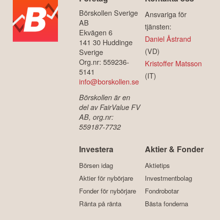
Börskollen Sverige
Ansvariga för
AB
tjänsten:
Ekvägen 6
Daniel Åstrand
141 30 Huddinge
(VD)
Sverige
Org.nr: 559236-
Kristoffer Matsson
5141
(IT)
info@borskollen.se
Börskollen är en
del av FairValue FV
AB, org.nr:
559187-7732
Investera
Aktier & Fonder
Börsen idag
Aktietips
Aktier för nybörjare
Investmentbolag
Fonder för nybörjare
Fondrobotar
Ränta på ränta
Bästa fonderna