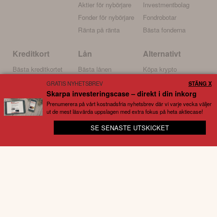
Aktier för nybörjare
Investmentbolag
Fonder för nybörjare
Fondrobotar
Ränta på ränta
Bästa fonderna
Kreditkort
Lån
Alternativt
Bästa kreditkortet
Bästa lånen
Köpa krypto
Kreditkort för resor
Billiga lån
Bitcoin
GRATIS NYHETSBREV
STÄNG X
Skarpa investeringscase – direkt i din inkorg
Kreditkort med bonus
Lån med låg ränta
Ethereum
Prenumerera på vårt kostnadsfria nyhetsbrev där vi varje vecka väljer
Bensinkort
Samla lån
Investera i guld
ut de mest läsvärda uppslagen med extra fokus på heta aktiecase!
SE SENASTE UTSKICKET
🚀 Missa inte en riktskursändring eller analys
Kort om oss
Börskollen är en prisvinnande nyhetstidning och tjänst för
börsintresserade som grundades 2015. Idag drivs tjänsten
primärt av
Kristoffer
och
Daniel
. Båda har stor erfarenhet av
börsen, aktier, investeringar, privatekonomi, företagande och
motorrelaterat – ämnen som det frekvent skrivs nyheter om till
Börskollens växande skara läsare. Nyhetsappen som finns
tillgänglig, kostnadsfritt, har under åren laddats ner