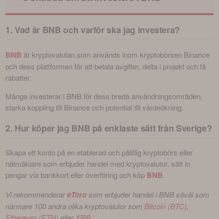
1. Vad är BNB och varför ska jag investera?
BNB
 är kryptovalutan som används inom kryptobörsen Binance 
och dess plattformen för att betala avgifter, delta i projekt och få 
rabatter. 
Många investerar i BNB för dess breda användningsområden, 
starka koppling till Binance och potential till värdeökning.
2. Hur köper jag BNB på enklaste sätt från Sverige?
Skapa ett konto på en etablerad och pålitlig kryptobörs eller 
nätmäklare som erbjuder handel med kryptovalutor, sätt in 
pengar via bankkort eller överföring och köp
BNB
.
Vi rekommenderar
eToro
 som erbjuder handel i BNB såväl som 
närmare 100 andra olika kryptovalutor som 
Bitcoin (BTC)
, 
Ethereum (ETH)
 eller 
XRP
.