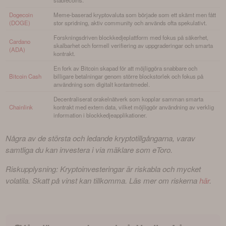
stablecoins.
Dogecoin
Meme-baserad kryptovaluta som började som ett skämt men fått
(DOGE)
stor spridning, aktiv community och används ofta spekulativt.
Forskningsdriven blockkedjeplattform med fokus på säkerhet,
Cardano
skalbarhet och formell verifiering av uppgraderingar och smarta
(ADA)
kontrakt.
En fork av Bitcoin skapad för att möjliggöra snabbare och
Bitcoin Cash
billigare betalningar genom större blockstorlek och fokus på
användning som digitalt kontantmedel.
Decentraliserat orakelnätverk som kopplar samman smarta
Chainlink
kontrakt med extern data, vilket möjliggör användning av verklig
information i blockkedjeapplikationer.
Några av de största och ledande kryptotillgångarna, varav 
samtliga du kan investera i via mäklare som eToro.
Riskupplysning: Kryptoinvesteringar är riskabla och mycket 
volatila. Skatt på vinst kan tillkomma. Läs mer om riskerna 
här
.