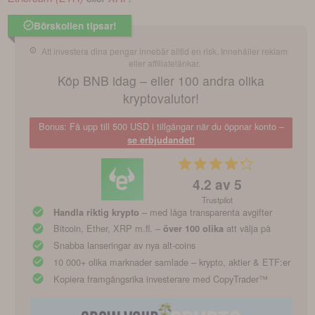
Börskollen tipsar!
Att investera dina pengar innebär alltid en risk. Innehåller reklam
eller affiliatelänkar.
Köp BNB idag – eller 100 andra olika
kryptovalutor!
Bonus: Få upp till 500 USD i tillgångar när du öppnar konto –
se erbjudandet!
4.2
av 5
Trustpilot
– med låga transparenta avgifter
Handla riktig krypto
Bitcoin, Ether, XRP m.fl. –
att välja på
över 100 olika
Snabba lanseringar av nya alt-coins
10 000+ olika marknader samlade – krypto, aktier & ETF:er
Kopiera framgångsrika investerare med CopyTrader™