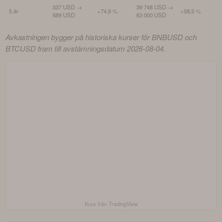
337 USD →
39 748 USD →
5 år
+74,8 %
+58,5 %
589 USD
63 000 USD
Avkastningen bygger på historiska kurser för BNBUSD och 
BTCUSD fram till avstämningsdatum 2026-08-04.
Kurs från TradingView