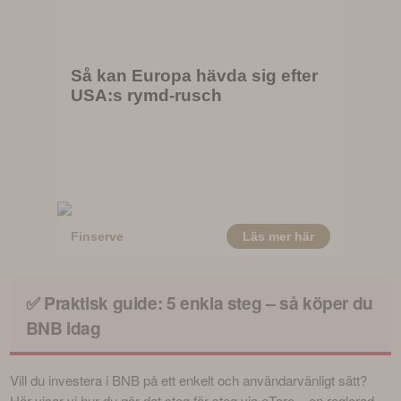
✅ Praktisk guide: 5 enkla steg – så köper du
BNB idag
Vill du investera i BNB på ett enkelt och användarvänligt sätt? 
Här visar vi hur du gör det steg för steg via eToro – en reglerad 