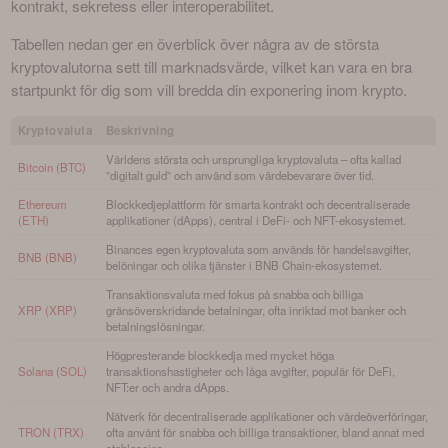
kontrakt, sekretess eller interoperabilitet.
Tabellen nedan ger en överblick över några av de största 
kryptovalutorna sett till marknadsvärde, vilket kan vara en bra 
startpunkt för dig som vill bredda din exponering inom krypto.
Kryptovaluta
Beskrivning
Världens största och ursprungliga kryptovaluta – ofta kallad
Bitcoin (BTC)
”digitalt guld” och använd som värdebevarare över tid.
Ethereum
Blockkedjeplattform för smarta kontrakt och decentraliserade
(ETH)
applikationer (dApps), central i DeFi- och NFT-ekosystemet.
Binances egen kryptovaluta som används för handelsavgifter,
BNB (BNB)
belöningar och olika tjänster i BNB Chain-ekosystemet.
Transaktionsvaluta med fokus på snabba och billiga
XRP (XRP)
gränsöverskridande betalningar, ofta inriktad mot banker och
betalningslösningar.
Högpresterande blockkedja med mycket höga
Solana (SOL)
transaktionshastigheter och låga avgifter, populär för DeFi,
NFT:er och andra dApps.
Nätverk för decentraliserade applikationer och värdeöverföringar,
TRON (TRX)
ofta använt för snabba och billiga transaktioner, bland annat med