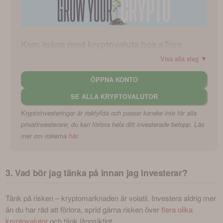
Kom igång med kryptovaluta hos eToro
Visa alla steg ▼
Gå med i eToros starka community med över 37 miljoner 
investerare – få nya insikter, ställ frågor och kopiera 
andra 
ÖPPNA KONTO
handlares portföljer
.
SE ALLA KRYPTOVALUTOR
Investera i kryptovalutor på en pålitlig plattform med över 
Kryptoinvesteringar är riskfyllda och passar kanske inte för alla
ett decenniums erfarenhet. Dina krypto-tillgångar är 
skyddade med avancerad säkerhet och kostnadsfri, 
privatinvesterare; du kan förlora hela ditt investerade belopp. Läs
militärklassad offlineförvaring (sk. "cold storage").
mer om riskerna
här
.
Populära kryptoinvesterare
3. Vad bör jag tänka på innan jag investerar?
Tänk på risken – kryptomarknaden är volatil. Investera aldrig mer 
än du har råd att förlora, sprid gärna risken över 
flera olika 
kryptovalutor
 och tänk långsiktigt.