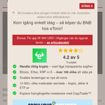
investera?
STÄNG X
Att investera dina pengar innebär alltid en risk. Innehåller
reklam eller affiliatelänkar.
Kom igång enkelt idag – så köper du BNB
hos eToro!!
Bonus: Få upp till 500 USD i tillgångar när du öppnar
konto –
se erbjudandet!
4.2
av 5
Trustpilot
– med låga transparenta avgifter
Handla riktig krypto
Bitcoin, Ether, XRP m.fl. –
att välja på
över 100 olika
BNB blir en allt mer etablerad kryptovaluta med fler tekniska 
Snabba lanseringar av nya alt-coins
användningsområden.
10 000+ olika marknader samlade – krypto, aktier &
ETF:er
BNB (Build and Build) är den ursprungliga kryptovalutan inom 
Kopiera framgångsrika investerare med CopyTrader™
Binance-ekosystemet – världens största kryptobörs sett till 
handelsvolym. Till skillnad från Bitcoin, som främst används som 