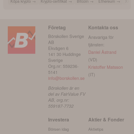
Köpa krypto
→
Krypto-certifikat
→
Bitcoin
→
Ethereum
→
XRP
Företag
Kontakta oss
Börskollen Sverige
Ansvariga för
AB
tjänsten:
Ekvägen 6
Daniel Åstrand
141 30 Huddinge
(VD)
Sverige
Org.nr: 559236-
Kristoffer Matsson
5141
(IT)
info@borskollen.se
Börskollen är en
del av FairValue FV
AB, org.nr:
559187-7732
Investera
Aktier & Fonder
Börsen idag
Aktietips