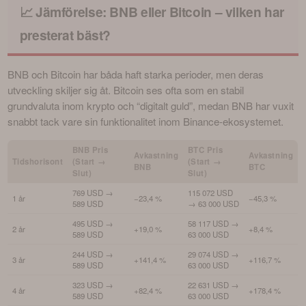
📈 Jämförelse: BNB eller Bitcoin – vilken har
presterat bäst?
BNB och Bitcoin har båda haft starka perioder, men deras 
utveckling skiljer sig åt. Bitcoin ses ofta som en stabil 
grundvaluta inom krypto och “digitalt guld”, medan BNB har vuxit 
snabbt tack vare sin funktionalitet inom Binance-ekosystemet.
BNB Pris
BTC Pris
Avkastning
Avkastning
Tidshorisont
(Start →
(Start →
BNB
BTC
Slut)
Slut)
769 USD →
115 072 USD
1 år
−23,4 %
−45,3 %
589 USD
→ 63 000 USD
495 USD →
58 117 USD →
2 år
+19,0 %
+8,4 %
589 USD
63 000 USD
244 USD →
29 074 USD →
3 år
+141,4 %
+116,7 %
589 USD
63 000 USD
323 USD →
22 631 USD →
4 år
+82,4 %
+178,4 %
589 USD
63 000 USD