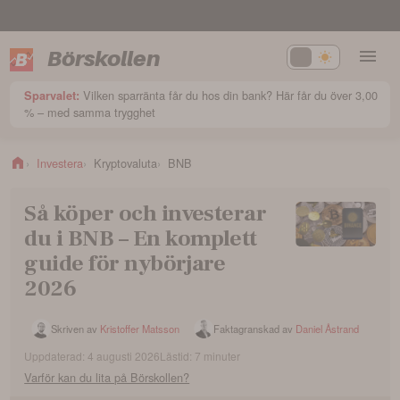
Börskollen
Vilken sparränta får du hos din bank? Här får du över 3,00
Sparvalet:
% – med samma trygghet
Investera
Kryptovaluta
BNB
Så köper och investerar
du i BNB – En komplett
guide för nybörjare
2026
Skriven av
Kristoffer Matsson
Faktagranskad av
Daniel Åstrand
Uppdaterad:
4 augusti 2026
Lästid:
7
minuter
Varför kan du lita på Börskollen?