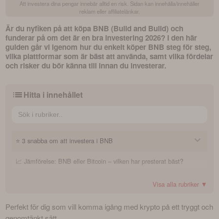
Att investera dina pengar innebär alltid en risk. Sidan kan innehålla/innehåller
reklam eller affiliatelänkar.
Är du nyfiken på att köpa BNB (Build and Build) och 
funderar på om det är en bra investering 2026? I den här 
guiden går vi igenom hur du enkelt köper BNB steg för steg, 
vilka plattformar som är bäst att använda, samt vilka fördelar 
och risker du bör känna till innan du investerar. 
Hitta i innehållet
⭐ 3 snabba om att investera i BNB
📈 Jämförelse: BNB eller Bitcoin – vilken har presterat bäst?
1. Vad är BNB och varför ska jag investera?
2. Hur köper jag BNB på enklaste sätt från Sverige?
✅ Praktisk guide: 5 enkla steg – så köper du BNB idag
Visa alla rubriker ▼
3. Vad bör jag tänka på innan jag investerar?
🟡 Introduktion: Vad är BNB – och varför investera?
Steg 1: Skapa ett konto på eToro
Perfekt för dig som vill komma igång med krypto på ett tryggt och 
genomtänkt sätt.