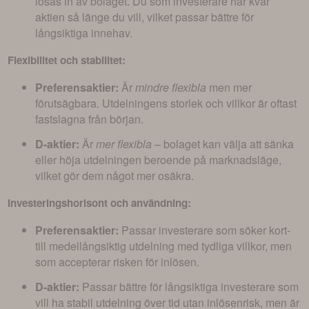
lösas in av bolaget. Du som investerare har kvar
aktien så länge du vill, vilket passar bättre för
långsiktiga innehav.
Flexibilitet och stabilitet:
Preferensaktier:
Är
mindre flexibla
men mer
förutsägbara. Utdelningens storlek och villkor är oftast
fastslagna från början.
D-aktier:
Är
mer flexibla
– bolaget kan välja att sänka
eller höja utdelningen beroende på marknadsläge,
vilket gör dem något mer osäkra.
Investeringshorisont och användning:
Preferensaktier:
Passar investerare som söker kort-
till medellångsiktig utdelning med tydliga villkor, men
som accepterar risken för inlösen.
D-aktier:
Passar bättre för långsiktiga investerare som
vill ha stabil utdelning över tid utan inlösenrisk, men är