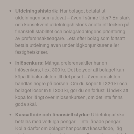
Utdelningshistorik:
Har bolaget betalat ut
utdelningen som utlovat – även i sämre tider? En stark
och konsekvent utdelningshistorik är ofta ett tecken på
finansiell stabilitet och bolagsledningens prioritering
av preferensaktieägare. Leta efter bolag som fortsatt
betala utdelning även under lågkonjunkturer eller
fastighetskriser.
Inlösenkurs:
Många preferensaktier har en
inlösenkurs, t.ex. 300 kr. Det betyder att bolaget kan
köpa tillbaka aktien till det priset – även om aktien
handlas högre på börsen. Om du köper till 320 kr och
bolaget löser in till 300 kr, gör du en förlust. Undvik att
köpa för långt över inlösenkursen, om det inte finns
goda skäl.
Kassaflöde och finansiell styrka:
Utdelningar ska
betalas med verkliga pengar – inte lånade pengar.
Kolla därför om bolaget har positivt kassaflöde, låg