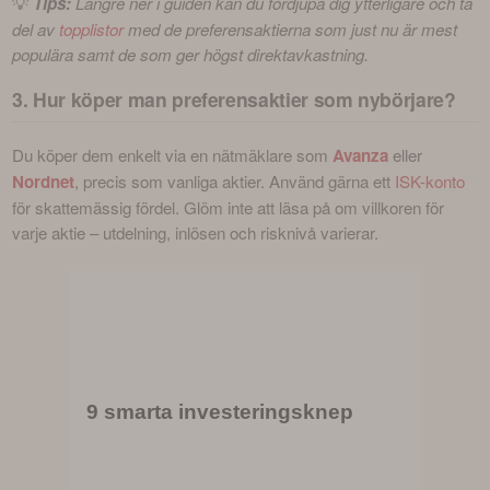
💡 
Tips:
 Längre ner i guiden kan du fördjupa dig ytterligare och ta 
del av 
topplistor
 med de preferensaktierna som just nu är mest 
populära samt de som ger högst direktavkastning.
3. Hur köper man preferensaktier som nybörjare?
Du köper dem enkelt via en nätmäklare som 
Avanza
 eller 
Nordnet
, precis som vanliga aktier. Använd gärna ett 
ISK-konto
för skattemässig fördel. Glöm inte att läsa på om villkoren för 
varje aktie – utdelning, inlösen och risknivå varierar. 