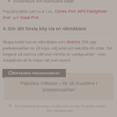
Inlösenkurs och eventuella risker
Populära aktier just nu är t.ex. 
Corem Pref
,
NP3 Fastigheter 
Pref
och 
Volati Pref
.
4. Gör ditt första köp via en nätmäklare
Skapa konto hos en nätmäklare som 
Avanza
. Sök upp 
preferensaktien du vill köpa, välj antal och bekräfta din order. Det 
fungerar på samma sätt som vid köp av vanliga aktier – men 
dubbelkolla att du köper rätt 
pref
-variant. 
Börskollen rekommenderar!
Populära mäklare – för att investera i
preferensaktier!
Att investera dina pengar innebär alltid en risk. Innehåller reklam
eller affiliatelänkar.