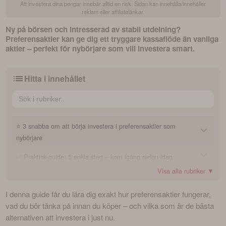
Att investera dina pengar innebär alltid en risk. Sidan kan innehålla/innehåller
reklam eller affiliatelänkar.
Ny på börsen och intresserad av stabil utdelning? 
Preferensaktier kan ge dig ett tryggare kassaflöde än vanliga 
aktier – perfekt för nybörjare som vill investera smart. 
Hitta i innehållet
⭐ 3 snabba om att börja investera i preferensaktier som
nybörjare
✅ Praktisk guide: 5 enkla steg – kom igång redan idag
1. Vad är en preferensaktie – och varför väljer man dem?
Visa alla rubriker ▼
🏆 Topplistor: Kom igång med preferensaktier
2. Vilka är de bästa preferensaktierna just nu?
1. Förstå vad preferensaktier är
I denna guide får du lära dig exakt hur preferensaktier fungerar, 
3. Hur köper man preferensaktier som nybörjare?
2. Välj rätt konto för din investering
🔍 Vad är preferensaktier – och hur skiljer de sig från
Mest ägda? Preferensaktierna som flest sparare väljer
vad du bör tänka på innan du köper – och vilka som är de bästa 
vanliga aktier?
3. Jämför och välj preferensaktier
alternativen att investera i just nu.
Högst avkastning? Preffarna med högst direktavkastning