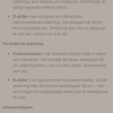
utdelning
, som betalas ut kvartalsvis. Utdelningen är
tydligt reglerad i aktiens villkor.
D-aktier:
Har vanligtvis en
målsatt eller
rekommenderad utdelning
, men bolaget har större
frihet att justera den. Betalning sker ofta en gång per
år och kan variera mer över tid.
Företräde till utdelning:
Preferensaktier:
Har
företräde
framför både D-aktier
och stamaktier. Det innebär att dessa aktieägare får
sin utdelning först – och om den uteblir, ackumuleras
den ofta.
D-aktier:
Har
lägre prioritet
än preferensaktier. De får
utdelning efter att preferensaktieägare fått sin – och
om bolaget har begränsade medel kan D-aktieägarna
bli utan.
Inlösenmöjlighet: