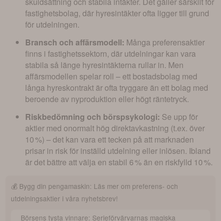
skuldsättning och stabila intäkter. Det gäller särskilt för
fastighetsbolag, där hyresintäkter ofta ligger till grund
för utdelningen.
Bransch och affärsmodell:
Många preferensaktier
finns i fastighetssektorn, där utdelningar kan vara
stabila så länge hyresintäkterna rullar in. Men
affärsmodellen spelar roll – ett bostadsbolag med
långa hyreskontrakt är ofta tryggare än ett bolag med
beroende av nyproduktion eller högt räntetryck.
Riskbedömning och börspsykologi:
Se upp för
aktier med onormalt hög direktavkastning (t.ex. över
10 %) – det kan vara ett tecken på att marknaden
prisar in risk för inställd utdelning eller inlösen. Ibland
är det bättre att välja en stabil 6 % än en riskfylld 10 %.
💰 Bygg din pengamaskin: Läs mer om preferens- och
utdelningsaktier i våra nyhetsbrev!
Börsens tysta vinnare: Serieförvärvarnas magiska