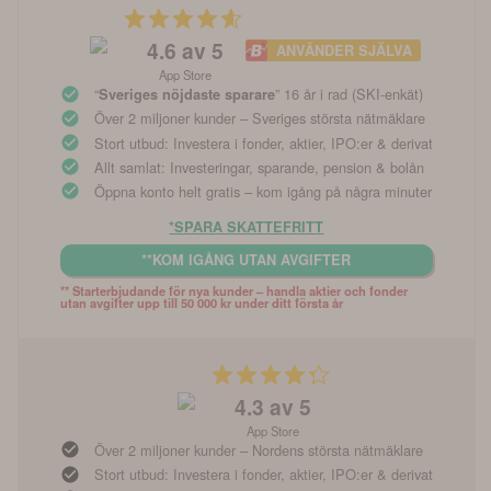
4.6
av 5
ANVÄNDER SJÄLVA
App Store
“
” 16 år i rad (SKI-enkät)
Sveriges nöjdaste sparare
Över 2 miljoner kunder – Sveriges största nätmäklare
Stort utbud: Investera i fonder, aktier, IPO:er & derivat
Allt samlat: Investeringar, sparande, pension & bolån
Öppna konto helt gratis – kom igång på några minuter
*SPARA SKATTEFRITT
**KOM IGÅNG UTAN AVGIFTER
** Starterbjudande för nya kunder – handla aktier och fonder 
utan avgifter upp till 50 000 kr under ditt första år
4.3
av 5
App Store
Över 2 miljoner kunder – Nordens största nätmäklare
Stort utbud: Investera i fonder, aktier, IPO:er & derivat