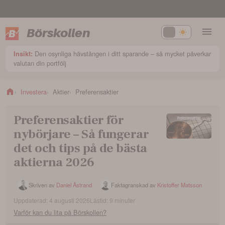
Börskollen
Den osynliga hävstången i ditt sparande – så mycket påverkar
Insikt:
valutan din portfölj
Investera
Aktier
Preferensaktier
Preferensaktier för
nybörjare – Så fungerar
det och tips på de bästa
aktierna 2026
Skriven av
Daniel Åstrand
Faktagranskad av
Kristoffer Matsson
Uppdaterad:
4 augusti 2026
Lästid:
9
minuter
Varför kan du lita på Börskollen?