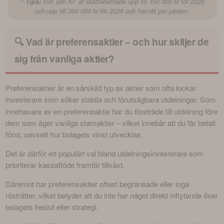
* Tips:
ISK och KF är skattebefriade upp till 150 000 kr för 2025
och upp till 300 000 kr för 2026 och framåt per person.
🔍 Vad är preferensaktier – och hur skiljer de
sig från vanliga aktier?
Preferensaktier är en särskild typ av aktier som ofta lockar 
investerare som söker stabila och
förutsägbara utdelningar. Som 
innehavare av en preferensaktie har du företräde till utdelning före 
dem som äger vanliga stamaktier – vilket innebär att du får betalt 
först, oavsett hur bolagets vinst utvecklas.
Det är därför ett populärt val bland utdelningsinvesterare som 
prioriterar kassaflöde framför tillväxt.
Däremot har preferensaktier oftast begränsade eller inga 
rösträtter, vilket betyder att du inte har något direkt inflytande över 
bolagets beslut eller strategi.