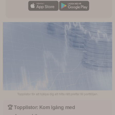
Topplistor för att hjälpa dig att hitta rätt preffar till portföljen.
🏆 Topplistor: Kom igång med