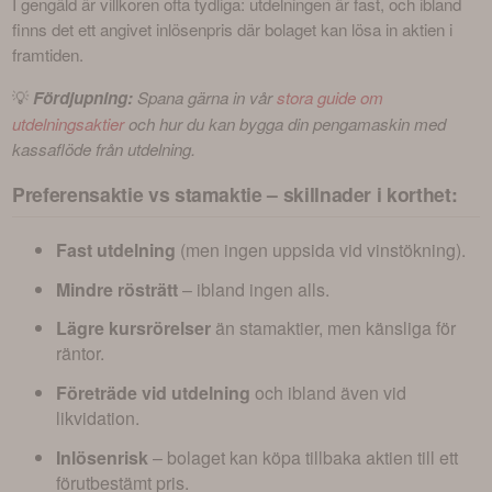
I gengäld är villkoren ofta tydliga: utdelningen är fast, och ibland 
finns det ett angivet inlösenpris där bolaget kan lösa in aktien i 
framtiden.
💡 
Fördjupning:
 Spana gärna in vår 
stora guide om 
utdelningsaktier
 och hur du kan bygga din pengamaskin med 
kassaflöde från utdelning.
Preferensaktie vs stamaktie – skillnader i korthet:
Fast utdelning
(men ingen uppsida vid vinstökning).
Mindre rösträtt
– ibland ingen alls.
Lägre kursrörelser
än stamaktier, men känsliga för
räntor.
Företräde vid utdelning
och ibland även vid
likvidation.
Inlösenrisk
– bolaget kan köpa tillbaka aktien till ett
förutbestämt pris.