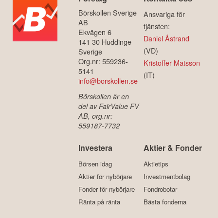
Börskollen Sverige
Ansvariga för
AB
tjänsten:
Ekvägen 6
Daniel Åstrand
141 30 Huddinge
(VD)
Sverige
Org.nr: 559236-
Kristoffer Matsson
5141
(IT)
info@borskollen.se
Börskollen är en
del av FairValue FV
AB, org.nr:
559187-7732
Investera
Aktier & Fonder
Börsen idag
Aktietips
Aktier för nybörjare
Investmentbolag
Fonder för nybörjare
Fondrobotar
Ränta på ränta
Bästa fonderna