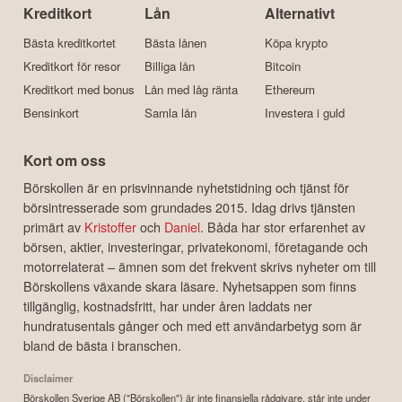
Kreditkort
Lån
Alternativt
Bästa kreditkortet
Bästa lånen
Köpa krypto
Kreditkort för resor
Billiga lån
Bitcoin
Kreditkort med bonus
Lån med låg ränta
Ethereum
Bensinkort
Samla lån
Investera i guld
Kort om oss
Börskollen är en prisvinnande nyhetstidning och tjänst för
börsintresserade som grundades 2015. Idag drivs tjänsten
primärt av
Kristoffer
och
Daniel
. Båda har stor erfarenhet av
börsen, aktier, investeringar, privatekonomi, företagande och
motorrelaterat – ämnen som det frekvent skrivs nyheter om till
Börskollens växande skara läsare. Nyhetsappen som finns
tillgänglig, kostnadsfritt, har under åren laddats ner
hundratusentals gånger och med ett användarbetyg som är
bland de bästa i branschen.
Disclaimer
Börskollen Sverige AB ("Börskollen") är inte finansiella rådgivare, står inte under