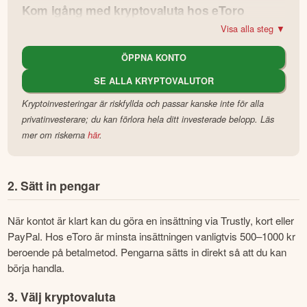
Kom igång med kryptovaluta hos eToro
Visa alla steg ▼
Gå med i eToros starka community med över 37 miljoner 
investerare – få nya insikter, ställ frågor och kopiera 
andra 
ÖPPNA KONTO
handlares portföljer
.
SE ALLA KRYPTOVALUTOR
Investera i kryptovalutor på en pålitlig plattform med över ett 
Kryptoinvesteringar är riskfyllda och passar kanske inte för alla
decenniums erfarenhet. Dina krypto-tillgångar är skyddade 
privatinvesterare; du kan förlora hela ditt investerade belopp. Läs
med avancerad säkerhet och kostnadsfri, militärklassad 
offlineförvaring (sk. "cold storage").
mer om riskerna
här
.
Populära kryptoinvesterare
2. Sätt in pengar
När kontot är klart kan du göra en insättning via Trustly, kort eller 
PayPal. Hos eToro är minsta insättningen vanligtvis 500–1000 kr 
beroende på betalmetod. Pengarna sätts in direkt så att du kan 
börja handla.
3. Välj kryptovaluta