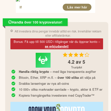
Handla över 100 kryptovalutor!
Att investera dina pengar innebär alltid en risk. Innehåller reklam
eller affiliatelänkar.
Bonus: Få upp till 500 USD i tillgångar när du öppnar konto –
se erbjudandet!
4.2
av 5
Trustpilot
– med låga transparenta avgifter
Handla riktig krypto
Bitcoin, Ether, XRP m.fl. –
att välja på
över 100 olika
Snabba lanseringar av nya alt-coins
10 000+ olika marknader samlade – krypto, aktier & ETF:er
Kopiera framgångsrika investerare med CopyTrader™