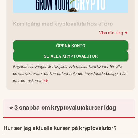
Kom igång med kryptovaluta hos eToro
Visa alla steg ▼
Gå med i eToros starka community med över 37 miljoner 
investerare – få nya insikter, ställ frågor och kopiera 
andra 
ÖPPNA KONTO
handlares portföljer
.
SE ALLA KRYPTOVALUTOR
Investera i kryptovalutor på en pålitlig plattform med över 
Kryptoinvesteringar är riskfyllda och passar kanske inte för alla
ett decenniums erfarenhet. Dina krypto-tillgångar är 
skyddade med avancerad säkerhet och kostnadsfri, 
privatinvesterare; du kan förlora hela ditt investerade belopp. Läs
militärklassad offlineförvaring (sk. "cold storage").
mer om riskerna
här
.
Populära kryptoinvesterare
⭐ 3 snabba om kryptovalutakurser idag
Hur ser jag aktuella kurser på kryptovalutor?