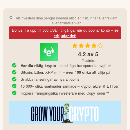
Att investera dina pengar innebär alltid en risk. Innehåller reklam
eller affiliatelänkar.
Bonus: Få upp till 500 USD i tillgångar när du öppnar konto –
se
erbjudandet!
4.2
av 5
Trustpilot
– med låga transparenta avgifter
Handla riktig krypto
Bitcoin, Ether, XRP m.fl. –
att välja på
över 100 olika
Snabba lanseringar av nya alt-coins
10 000+ olika marknader samlade – krypto, aktier & ETF:er
Kopiera framgångsrika investerare med CopyTrader™