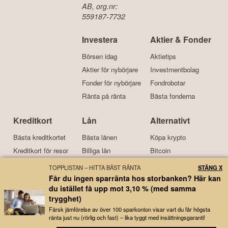
AB, org.nr:
559187-7732
Investera
Aktier & Fonder
Börsen idag
Aktietips
Aktier för nybörjare
Investmentbolag
Fonder för nybörjare
Fondrobotar
Ränta på ränta
Bästa fonderna
Kreditkort
Lån
Alternativt
Bästa kreditkortet
Bästa lånen
Köpa krypto
Kreditkort för resor
Billiga lån
Bitcoin
Kreditkort med bonus
Lån med låg ränta
Ethereum
TOPPLISTAN – HITTA BÄST RÄNTA
STÄNG X
Bensinkort
Samla lån
Investera i guld
Får du ingen sparränta hos storbanken? Här kan
du istället få upp mot 3,10 % (med samma
trygghet)
Kort om oss
Färsk jämförelse av över 100 sparkonton visar vart du får högsta
ränta just nu (rörlig och fast) – lika tyggt med insättningsgaranti!
Börskollen är en prisvinnande nyhetstidning och tjänst för