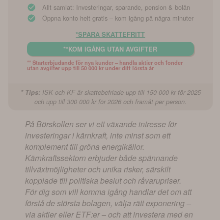
Allt samlat: Investeringar, sparande, pension & bolån
Öppna konto helt gratis – kom igång på några minuter
*SPARA SKATTEFRITT
**KOM IGÅNG UTAN AVGIFTER
** Starterbjudande för nya kunder – handla aktier och fonder 
utan avgifter upp till 50 000 kr under ditt första år
* Tips:
ISK och KF är skattebefriade upp till 150 000 kr för 2025
och upp till 300 000 kr för 2026 och framåt per person.
På Börskollen ser vi ett växande intresse för
investeringar i kärnkraft, inte minst som ett
komplement till gröna energikällor.
Kärnkraftssektorn erbjuder både spännande
tillväxtmöjligheter och unika risker, särskilt
kopplade till politiska beslut och råvarupriser.
För dig som vill komma igång handlar det om att
förstå de största bolagen, välja rätt exponering –
via aktier eller ETF:er – och att investera med en