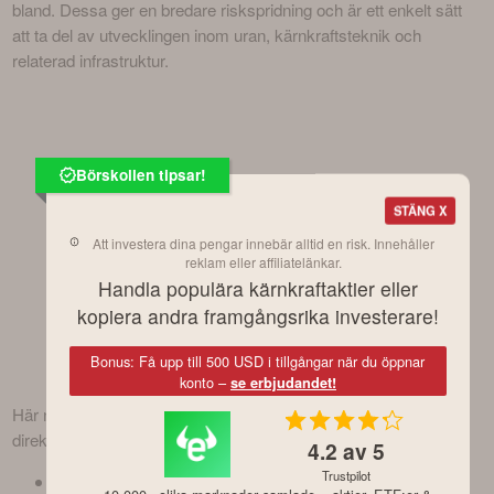
bland. Dessa ger en bredare riskspridning och är ett enkelt sätt 
att ta del av utvecklingen inom uran, kärnkraftsteknik och 
relaterad infrastruktur.
Börskollen tipsar!
STÄNG X
Att investera dina pengar innebär alltid en risk. Innehåller
reklam eller affiliatelänkar.
Handla populära kärnkraftaktier eller
kopiera andra framgångsrika investerare!
Bonus: Få upp till 500 USD i tillgångar när du öppnar
konto –
se erbjudandet!
Här nedan listar vi några populära alternativ som går att handla 
direkt via Avanza:
4.2
av 5
Trustpilot
Global X Uranium ETF