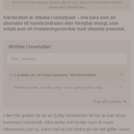
Att investera dina pengar innebär alltid en risk. Sidan kan innehålla/innehåller
reklam eller affiliatelänkar.
Kärnkraften är tillbaka i rampljuset – inte bara som ett 
alternativ till fossila bränslen eller förnybar energi, utan 
också som ett investeringsområde med växande potential. 
Hitta i innehållet
⭐ 3 snabba om att börja investera i kärnkraftsaktier
✅ Praktisk guide: 5 enkla steg – kom igång redan idag
1. Vilka är de bästa kärnkraftsaktierna att investera i?
🏆 Topplistor: Hitta de bästa kärnkraftsaktierna att
2. Hur kommer jag igång som nybörjare?
1. Välj en nätmäklare och skapa konto
Visa alla rubriker ▼
investera i
3. Vad bör jag tänka på innan jag investerar i kärnkraft?
2. Sätt in ett startkapital och fundera på din risknivå
I den här guiden får du en tydlig introduktion till hur du kan börja 
☢️ Varför investera i kärnkraft just nu?
Bäst avkastning? Kärnkraftsaktierna som presterat bäst
3. Utforska och välj dina investeringar
investera i kärnkraft, vilka aktier och fonder som är mest 
intressanta just nu, samt vad du bör tänka på när det gäller risker, 
Mest ägda? Kärnkraftsaktierna som svenska småsparare älskar
🔍 Översikt: Lär dig mer om ledande kärnkraftsbolag
Vilka typer av företag verkar inom kärnkraft?
4. Gör ditt första köp