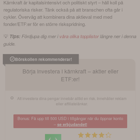
Kärnkraft är kapitalsintensivt och politiskt styrt – håll koll på 
regulatoriska risker. Tänk också på att branschen ofta går i 
cykler. Överväg att kombinera dina aktieval med med 
fonder/ETF:er för en större riskspridning.
💡 
Tips:
 Fördjupa dig mer i 
våra olika topplistor
 längre ner i denna 
guide.
Börskollen rekommenderar!
Börja investera i kärnkraft – aktier eller
ETF:er!
Att investera dina pengar innebär alltid en risk. Innehåller reklam
eller affiliatelänkar.
Bonus: Få upp till 500 USD i tillgångar när du öppnar konto
–
se erbjudandet!