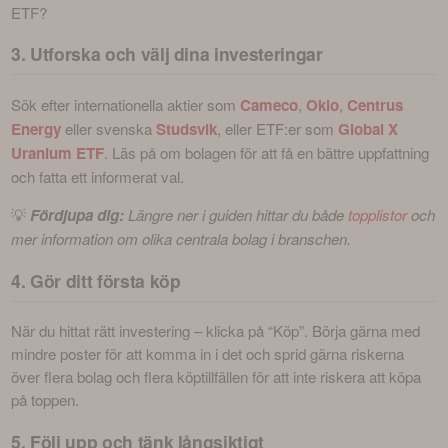
ETF?
3. Utforska och välj dina investeringar
Sök efter internationella aktier som 
Cameco
, 
Oklo
, 
Centrus 
Energy
 eller svenska 
Studsvik
, eller ETF:er som 
Global X 
Uranium ETF
. Läs på om bolagen för att få en bättre uppfattning 
och fatta ett informerat val.
💡 
Fördjupa dig:
 Längre ner i guiden hittar du både 
topplistor
 och 
mer information om olika centrala bolag i branschen.
4. Gör ditt första köp
När du hittat rätt investering – klicka på “Köp”. Börja gärna med 
mindre poster för att komma in i det och sprid gärna riskerna 
över flera bolag och flera köptillfällen för att inte riskera att köpa 
på toppen.
5. Följ upp och tänk långsiktigt