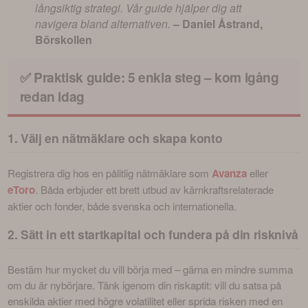
långsiktig strategi. Vår guide hjälper dig att
navigera bland alternativen.
– Daniel Åstrand,
Börskollen
✅ Praktisk guide: 5 enkla steg – kom igång
redan idag
1. Välj en nätmäklare och skapa konto
Registrera dig hos en pålitlig nätmäklare som 
Avanza
 eller 
eToro
. Båda erbjuder ett brett utbud av kärnkraftsrelaterade 
aktier och fonder, både svenska och internationella.
2. Sätt in ett startkapital och fundera på din risknivå
Bestäm hur mycket du vill börja med – gärna en mindre summa 
om du är nybörjare. Tänk igenom din riskaptit: vill du satsa på 
enskilda aktier med högre volatilitet eller sprida risken med en 