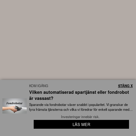
KOM IGÅNG
STÄNG X
Vilken automatiserad spartjänst eller fondrobot
Faktagranskat innehåll
är vassast?
Den här artikeln är korrekturläst och faktagranskad av
Kristoffer
Sparande via fondrobotar växer snabbt i popularitet. Vi granskar de
på Börskollen den
. Medarbetarna på Börskollen
3 augusti 2026
fyra främsta tjänsterna och vilka vi föredrar för enkelt sparande med
låga avgifter...
har lång erfarenhet av det aktuella ämnet.
Investeringar innebär risk.
LÄS MER
😊 Full koll på snacket kring dina bolag