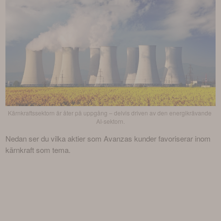
Kärnkraftssektorn är åter på uppgång – delvis driven av den energikrävande 
AI-sektorn.
Nedan ser du vilka aktier som Avanzas kunder favoriserar inom 
kärnkraft som tema.