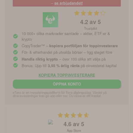
–
se erbjudandet!
4.2
av 5
Trustpilot
10 000+ olika marknader samlade – aktier, ETF:er &
krypto
CopyTrader™ –
kopiera portföljen för toppinvesterare
För- & efterhandel på utvalda börser – ligg steget före
– över 100 olika att välja på
Handla riktig krypto
Bonus: Upp till
på oinvesterat kapital
3,55 % årlig ränta
KOPIERA TOPPINVESTERARE
ÖPPNA KONTO
eToro är en investeringsplattform för flera tillgångsslag. Värdet på 
dina investeringar kan gå upp eller ner. Du riskerar ditt kapital.
4.6
av 5
App Store