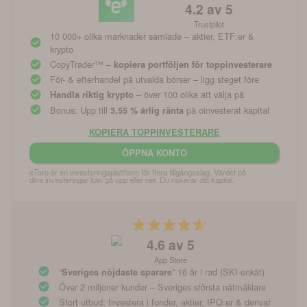
4.2
av 5
Trustpilot
10 000+ olika marknader samlade – aktier, ETF:er &
krypto
CopyTrader™ –
kopiera portföljen för toppinvesterare
För- & efterhandel på utvalda börser – ligg steget före
– över 100 olika att välja på
Handla riktig krypto
Bonus: Upp till
på oinvesterat kapital
3,55 % årlig ränta
KOPIERA TOPPINVESTERARE
ÖPPNA KONTO
eToro är en investeringsplattform för flera tillgångsslag. Värdet på 
dina investeringar kan gå upp eller ner. Du riskerar ditt kapital.
4.6
av 5
App Store
“
” 16 år i rad (SKI-enkät)
Sveriges nöjdaste sparare
Över 2 miljoner kunder – Sveriges största nätmäklare
Stort utbud: Investera i fonder, aktier, IPO:er & derivat