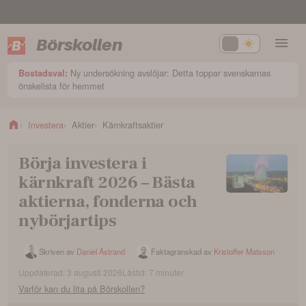
Börskollen
Ny undersökning avslöjar: Detta toppar svenskarnas
Bostadsval:
önskelista för hemmet
Investera
Aktier
Kärnkraftsaktier
Börja investera i
kärnkraft 2026 – Bästa
aktierna, fonderna och
nybörjartips
Skriven av
Daniel Åstrand
Faktagranskad av
Kristoffer Matsson
Uppdaterad:
3 augusti 2026
Lästid:
7
minuter
Varför kan du lita på Börskollen?