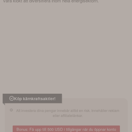
vara klokt att diversifiera inom hela energisektorn.
Köp kärnkraftsaktier!
Att investera dina pengar innebär alltid en risk. Innehåller reklam
eller affiliatelänkar.
Bonus: Få upp till 500 USD i tillgångar när du öppnar konto