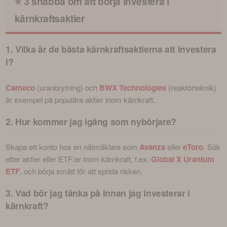
⭐ 3 snabba om att börja investera i
kärnkraftsaktier
1. Vilka är de bästa kärnkraftsaktierna att investera
i?
Cameco
 (uranbrytning) och 
BWX Technologies
(reaktorteknik) 
är
exempel på populära aktier inom kärnkraft.
2. Hur kommer jag igång som nybörjare?
Skapa ett konto hos en nätmäklare som 
Avanza
eller
eToro
. Sök 
efter aktier eller ETF:er inom kärnkraft, t.ex. 
Global X Uranium 
ETF
, och börja smått för att sprida risken.
3. Vad bör jag tänka på innan jag investerar i
kärnkraft?