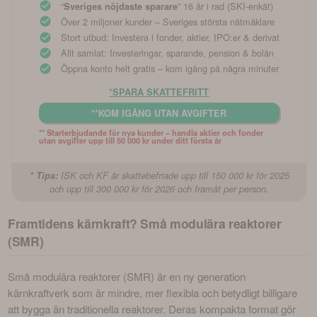
“
” 16 år i rad (SKI-enkät)
Sveriges nöjdaste sparare
Över 2 miljoner kunder – Sveriges största nätmäklare
Stort utbud: Investera i fonder, aktier, IPO:er & derivat
Allt samlat: Investeringar, sparande, pension & bolån
Öppna konto helt gratis – kom igång på några minuter
*SPARA SKATTEFRITT
**KOM IGÅNG UTAN AVGIFTER
** Starterbjudande för nya kunder – handla aktier och fonder 
utan avgifter upp till 50 000 kr under ditt första år
* Tips:
ISK och KF är skattebefriade upp till 150 000 kr för 2025
och upp till 300 000 kr för 2026 och framåt per person.
Framtidens kärnkraft? Små modulära reaktorer
(SMR)
Små modulära reaktorer (SMR) är en ny generation 
kärnkraftverk som är mindre, mer flexibla och betydligt billigare 
att bygga än traditionella reaktorer. Deras kompakta format gör 