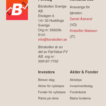
Börskollen Sverige
Ansvariga för
AB
tjänsten:
Ekvägen 6
Daniel Åstrand
141 30 Huddinge
(VD)
Sverige
Org.nr: 559236-
Kristoffer Matsson
5141
(IT)
info@borskollen.se
Börskollen är en
del av FairValue FV
AB, org.nr:
559187-7732
Investera
Aktier & Fonder
Börsen idag
Aktietips
Aktier för nybörjare
Investmentbolag
Fonder för nybörjare
Fondrobotar
Ränta på ränta
Bästa fonderna