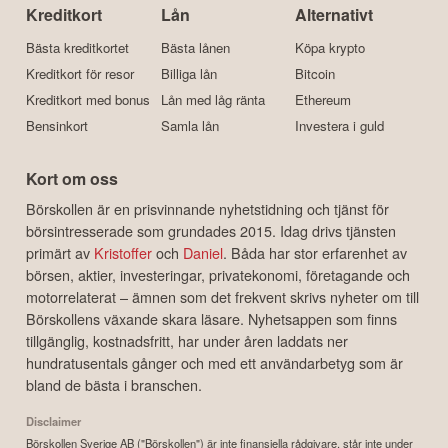
Kreditkort
Lån
Alternativt
Bästa kreditkortet
Bästa lånen
Köpa krypto
Kreditkort för resor
Billiga lån
Bitcoin
Kreditkort med bonus
Lån med låg ränta
Ethereum
Bensinkort
Samla lån
Investera i guld
Kort om oss
Börskollen är en prisvinnande nyhetstidning och tjänst för
börsintresserade som grundades 2015. Idag drivs tjänsten
primärt av
Kristoffer
och
Daniel
. Båda har stor erfarenhet av
börsen, aktier, investeringar, privatekonomi, företagande och
motorrelaterat – ämnen som det frekvent skrivs nyheter om till
Börskollens växande skara läsare. Nyhetsappen som finns
tillgänglig, kostnadsfritt, har under åren laddats ner
hundratusentals gånger och med ett användarbetyg som är
bland de bästa i branschen.
Disclaimer
Börskollen Sverige AB ("Börskollen") är inte finansiella rådgivare, står inte under