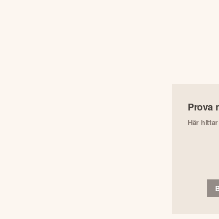
Prova 
Här hitta
B