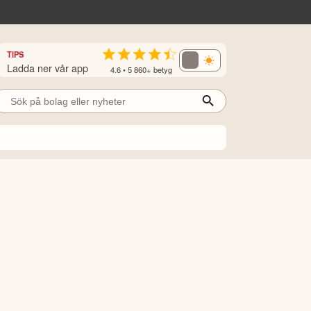
TIPS
Ladda ner vår app
4.6 • 5 860+ betyg