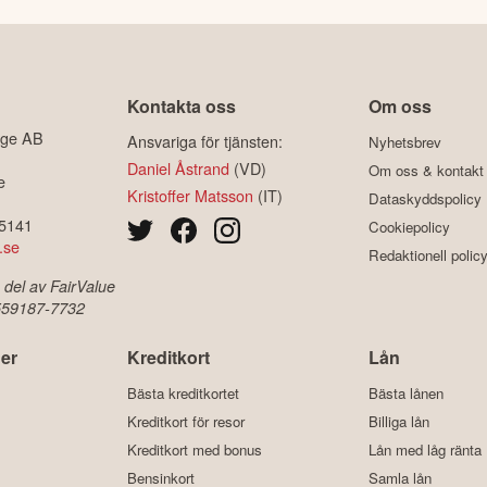
Kontakta oss
Om oss
ige AB
Ansvariga för tjänsten:
Nyhetsbrev
Daniel Åstrand
(VD)
Om oss & kontakt
e
Kristoffer Matsson
(IT)
Dataskyddspolicy
-5141
Cookiepolicy
.se
Redaktionell polic
 del av FairValue
 559187-7732
er
Kreditkort
Lån
Bästa kreditkortet
Bästa lånen
Kreditkort för resor
Billiga lån
Kreditkort med bonus
Lån med låg ränta
Bensinkort
Samla lån