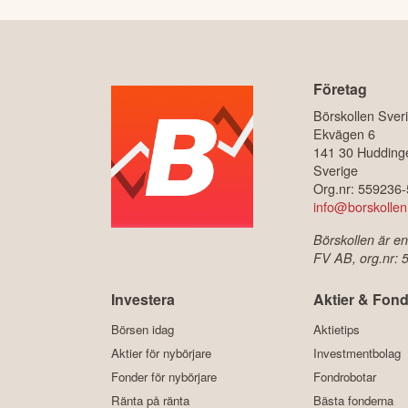
Företag
Börskollen Sver
Ekvägen 6
141 30 Hudding
Sverige
Org.nr: 559236
info@borskollen
Börskollen är en
FV AB, org.nr:
Investera
Aktier & Fond
Börsen idag
Aktietips
Aktier för nybörjare
Investmentbolag
Fonder för nybörjare
Fondrobotar
Ränta på ränta
Bästa fonderna