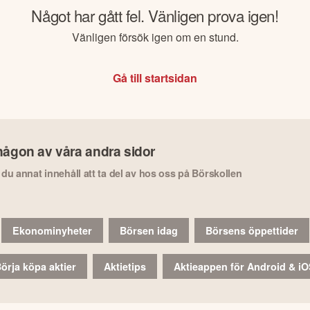
Något har gått fel. Vänligen prova igen!
Vänligen försök igen om en stund.
Gå till startsidan
någon av våra andra sidor
r du annat innehåll att ta del av hos oss på Börskollen
Ekonominyheter
Börsen idag
Börsens öppettider
örja köpa aktier
Aktietips
Aktieappen för Android & i