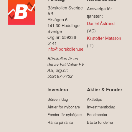
Börskollen Sverige
Ansvariga för
AB
tjänsten:
Ekvägen 6
Daniel Åstrand
141 30 Huddinge
(VD)
Sverige
Org.nr: 559236-
Kristoffer Matsson
5141
(IT)
info@borskollen.se
Börskollen är en
del av FairValue FV
AB, org.nr:
559187-7732
Investera
Aktier & Fonder
Börsen idag
Aktietips
Aktier för nybörjare
Investmentbolag
Fonder för nybörjare
Fondrobotar
Ränta på ränta
Bästa fonderna