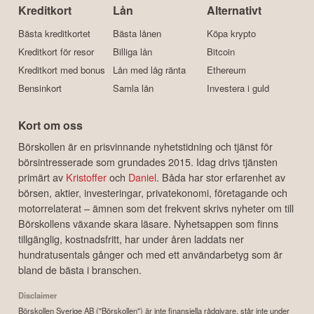
Kreditkort
Lån
Alternativt
Bästa kreditkortet
Bästa lånen
Köpa krypto
Kreditkort för resor
Billiga lån
Bitcoin
Kreditkort med bonus
Lån med låg ränta
Ethereum
Bensinkort
Samla lån
Investera i guld
Kort om oss
Börskollen är en prisvinnande nyhetstidning och tjänst för
börsintresserade som grundades 2015. Idag drivs tjänsten
primärt av
Kristoffer
och
Daniel
. Båda har stor erfarenhet av
börsen, aktier, investeringar, privatekonomi, företagande och
motorrelaterat – ämnen som det frekvent skrivs nyheter om till
Börskollens växande skara läsare. Nyhetsappen som finns
tillgänglig, kostnadsfritt, har under åren laddats ner
hundratusentals gånger och med ett användarbetyg som är
bland de bästa i branschen.
Disclaimer
Börskollen Sverige AB ("Börskollen") är inte finansiella rådgivare, står inte under