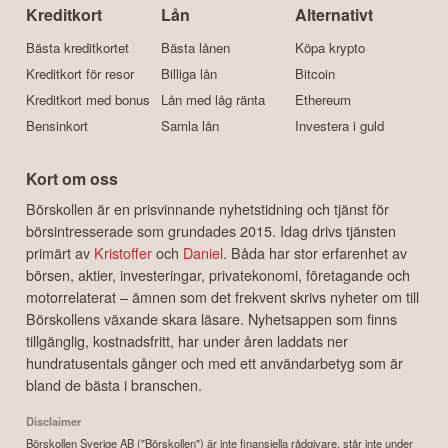
Kreditkort
Lån
Alternativt
Bästa kreditkortet
Bästa lånen
Köpa krypto
Kreditkort för resor
Billiga lån
Bitcoin
Kreditkort med bonus
Lån med låg ränta
Ethereum
Bensinkort
Samla lån
Investera i guld
Kort om oss
Börskollen är en prisvinnande nyhetstidning och tjänst för
börsintresserade som grundades 2015. Idag drivs tjänsten
primärt av
Kristoffer
och
Daniel
. Båda har stor erfarenhet av
börsen, aktier, investeringar, privatekonomi, företagande och
motorrelaterat – ämnen som det frekvent skrivs nyheter om till
Börskollens växande skara läsare. Nyhetsappen som finns
tillgänglig, kostnadsfritt, har under åren laddats ner
hundratusentals gånger och med ett användarbetyg som är
bland de bästa i branschen.
Disclaimer
Börskollen Sverige AB ("Börskollen") är inte finansiella rådgivare, står inte under