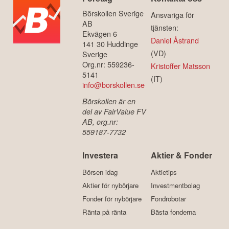
Börskollen Sverige
Ansvariga för
AB
tjänsten:
Ekvägen 6
Daniel Åstrand
141 30 Huddinge
(VD)
Sverige
Org.nr: 559236-
Kristoffer Matsson
5141
(IT)
info@borskollen.se
Börskollen är en
del av FairValue FV
AB, org.nr:
559187-7732
Investera
Aktier & Fonder
Börsen idag
Aktietips
Aktier för nybörjare
Investmentbolag
Fonder för nybörjare
Fondrobotar
Ränta på ränta
Bästa fonderna