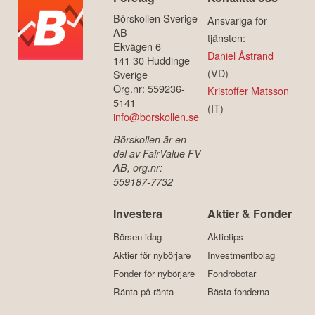
Börskollen Sverige
Ansvariga för
AB
tjänsten:
Ekvägen 6
Daniel Åstrand
141 30 Huddinge
(VD)
Sverige
Org.nr: 559236-
Kristoffer Matsson
5141
(IT)
info@borskollen.se
Börskollen är en
del av FairValue FV
AB, org.nr:
559187-7732
Investera
Aktier & Fonder
Börsen idag
Aktietips
Aktier för nybörjare
Investmentbolag
Fonder för nybörjare
Fondrobotar
Ränta på ränta
Bästa fonderna