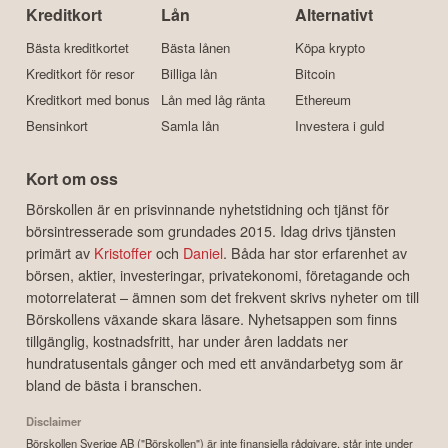
Kreditkort
Lån
Alternativt
Bästa kreditkortet
Bästa lånen
Köpa krypto
Kreditkort för resor
Billiga lån
Bitcoin
Kreditkort med bonus
Lån med låg ränta
Ethereum
Bensinkort
Samla lån
Investera i guld
Kort om oss
Börskollen är en prisvinnande nyhetstidning och tjänst för
börsintresserade som grundades 2015. Idag drivs tjänsten
primärt av
Kristoffer
och
Daniel
. Båda har stor erfarenhet av
börsen, aktier, investeringar, privatekonomi, företagande och
motorrelaterat – ämnen som det frekvent skrivs nyheter om till
Börskollens växande skara läsare. Nyhetsappen som finns
tillgänglig, kostnadsfritt, har under åren laddats ner
hundratusentals gånger och med ett användarbetyg som är
bland de bästa i branschen.
Disclaimer
Börskollen Sverige AB ("Börskollen") är inte finansiella rådgivare, står inte under