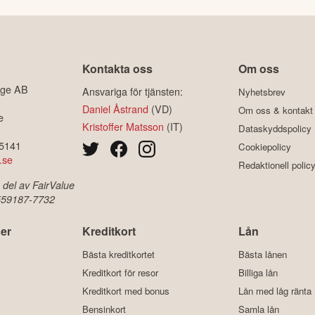
Kontakta oss
Om oss
ige AB
Ansvariga för tjänsten:
Nyhetsbrev
Daniel Åstrand
(VD)
Om oss & kontakt
e
Kristoffer Matsson
(IT)
Dataskyddspolicy
-5141
Cookiepolicy
.se
Redaktionell polic
 del av FairValue
 559187-7732
er
Kreditkort
Lån
Bästa kreditkortet
Bästa lånen
Kreditkort för resor
Billiga lån
Kreditkort med bonus
Lån med låg ränta
Bensinkort
Samla lån