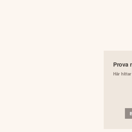
Prova 
Här hitta
B