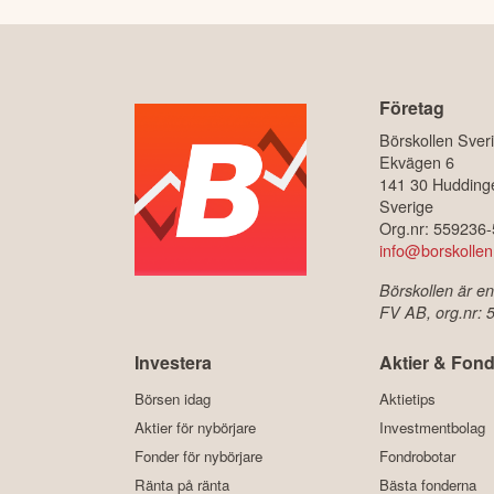
Företag
Börskollen Sver
Ekvägen 6
141 30 Hudding
Sverige
Org.nr: 559236
info@borskollen
Börskollen är en
FV AB, org.nr:
Investera
Aktier & Fond
Börsen idag
Aktietips
Aktier för nybörjare
Investmentbolag
Fonder för nybörjare
Fondrobotar
Ränta på ränta
Bästa fonderna