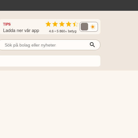
TIPS
Ladda ner vår app
4.6 • 5 860+ betyg