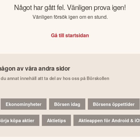
Något har gått fel. Vänligen prova igen!
Vänligen försök igen om en stund.
Gå till startsidan
någon av våra andra sidor
r du annat innehåll att ta del av hos oss på Börskollen
Ekonominyheter
Börsen idag
Börsens öppettider
örja köpa aktier
Aktietips
Aktieappen för Android & i