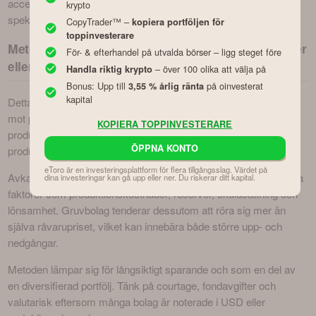
accepterar och om du vill kunna använda hävstång eller 
krypto
spekulera i nedgång.
CopyTrader™ –
kopiera portföljen för
toppinvesterare
Metod 1: Investera i platinabolag – via aktier, fonder
För- & efterhandel på utvalda börser – ligg steget före
eller ETF:er
– över 100 olika att välja på
Handla riktig krypto
Bonus: Upp till
på oinvesterat
3,55 % årlig ränta
kapital
Detta är det vanligaste alternativet och ger indirekt exponering 
mot platina genom bolag som prospekterar, bryter eller 
KOPIERA TOPPINVESTERARE
producerar metallen – ofta inom ramen för bredare PGM-
ÖPPNA KONTO
produktion (platinagruvmetaller).
eToro är en investeringsplattform för flera tillgångsslag. Värdet på 
Avkastningen påverkas både av platinapriset och bolagens egna 
dina investeringar kan gå upp eller ner. Du riskerar ditt kapital.
faktorer som produktionskostnader, reserver, skuldsättning och 
lönsamhet. Gruvbolag tenderar dessutom att röra sig mer än 
själva råvarupriset, vilket kan innebära både större upp- och 
nedgångar.
Metoden lämpar sig för långsiktigt sparande och som en del av 
en diversifierad portfölj. Tänk på courtage, fondavgifter och 
valutarisk eftersom många bolag är noterade i USD eller 