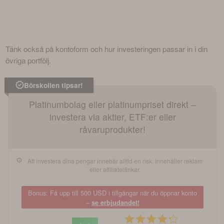
Tänk också på kontoform och hur investeringen passar in i din 
övriga portfölj.
Börskollen tipsar!
Platinumbolag eller platinumpriset direkt –
investera via aktier, ETF:er eller
råvaruprodukter!
Att investera dina pengar innebär alltid en risk. Innehåller reklam
eller affiliatelänkar.
Bonus: Få upp till 500 USD i tillgångar när du öppnar konto
–
se erbjudandet!