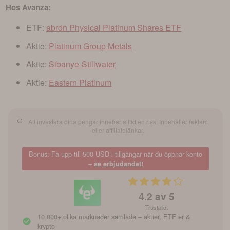
Hos Avanza:
ETF:
abrdn Physical Platinum Shares ETF
Aktie:
Platinum Group Metals
Aktie:
Sibanye-Stillwater
Aktie:
Eastern Platinum
Att investera dina pengar innebär alltid en risk. Innehåller reklam
eller affiliatelänkar.
Bonus: Få upp till 500 USD i tillgångar när du öppnar konto
–
se erbjudandet!
4.2
av 5
Trustpilot
10 000+ olika marknader samlade – aktier, ETF:er &
krypto