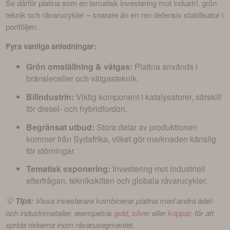
Se därför platina som en tematisk investering mot industri, grön 
teknik och råvarucykler – snarare än en ren defensiv stabilisator i 
portföljen.
Fyra vanliga anledningar:
Grön omställning & vätgas:
Platina används i
bränsleceller och vätgasteknik.
Bilindustrin:
Viktig komponent i katalysatorer, särskilt
för diesel- och hybridfordon.
Begränsat utbud:
Stora delar av produktionen
kommer från Sydafrika, vilket gör marknaden känslig
för störningar.
Tematisk exponering:
Investering mot industriell
efterfrågan, teknikskiften och globala råvarucykler.
💡 
Tips:
 Vissa investerare kombinerar platina med andra ädel- 
och industrimetaller, exempelvis 
guld
, 
silver
 eller 
koppar
, för att 
sprida riskerna inom råvarusegmentet. 