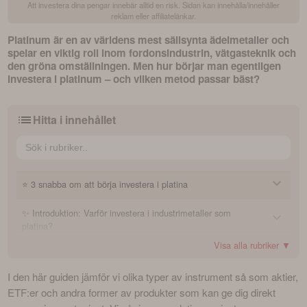
Att investera dina pengar innebär alltid en risk. Sidan kan innehålla/innehåller
reklam eller affiliatelänkar.
Platinum är en av världens mest sällsynta ädelmetaller och 
spelar en viktig roll inom fordonsindustrin, vätgasteknik och 
den gröna omställningen. Men hur börjar man egentligen 
investera i platinum – och vilken metod passar bäst?
Hitta i innehållet
⭐ 3 snabba om att börja investera i platina
✨ Introduktion: Varför investera i industrimetaller som
1) Vilka olika sätt finns det att investera i platina?
platina?
2) Hur kommer jag igång och investerar i platina som nybörjare?
Visa alla rubriker ▼
🚀 Kom igång: 2 olika sätt att investera i platinum
Vad påverkar platinapriset?
3) Vad är viktigt att tänka på när man investerar i platina?
I den här guiden jämför vi olika typer av instrument så som aktier, 
🔍 Fördjupning: Lär dig mer om populära platinabolag
Metod 1: Investera i platinabolag – via aktier, fonder eller ETF:er
ETF:er och andra former av produkter som kan ge dig direkt 
Metod 2: Investera i produkter som följer platinapriset direkt
❓ Vanliga frågor och svar om att investera i platinum