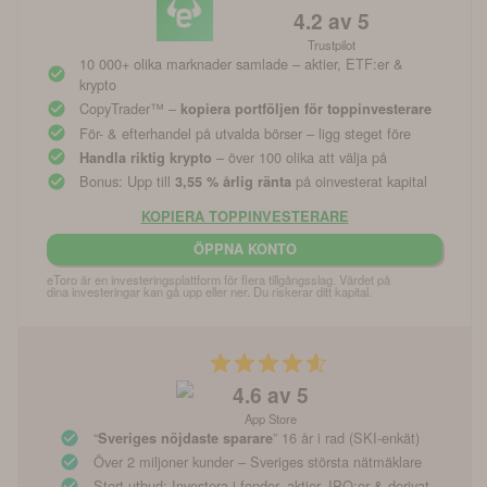
4.2
av 5
Trustpilot
10 000+ olika marknader samlade – aktier, ETF:er &
krypto
CopyTrader™ –
kopiera portföljen för toppinvesterare
För- & efterhandel på utvalda börser – ligg steget före
– över 100 olika att välja på
Handla riktig krypto
Bonus: Upp till
på oinvesterat kapital
3,55 % årlig ränta
KOPIERA TOPPINVESTERARE
ÖPPNA KONTO
eToro är en investeringsplattform för flera tillgångsslag. Värdet på 
dina investeringar kan gå upp eller ner. Du riskerar ditt kapital.
4.6
av 5
App Store
“
” 16 år i rad (SKI-enkät)
Sveriges nöjdaste sparare
Över 2 miljoner kunder – Sveriges största nätmäklare
Stort utbud: Investera i fonder, aktier, IPO:er & derivat