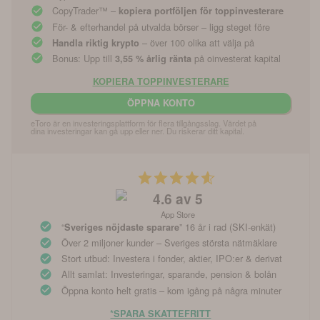
CopyTrader™ –
kopiera portföljen för toppinvesterare
För- & efterhandel på utvalda börser – ligg steget före
– över 100 olika att välja på
Handla riktig krypto
Bonus: Upp till
på oinvesterat kapital
3,55 % årlig ränta
KOPIERA TOPPINVESTERARE
ÖPPNA KONTO
eToro är en investeringsplattform för flera tillgångsslag. Värdet på 
dina investeringar kan gå upp eller ner. Du riskerar ditt kapital.
4.6
av 5
App Store
“
” 16 år i rad (SKI-enkät)
Sveriges nöjdaste sparare
Över 2 miljoner kunder – Sveriges största nätmäklare
Stort utbud: Investera i fonder, aktier, IPO:er & derivat
Allt samlat: Investeringar, sparande, pension & bolån
Öppna konto helt gratis – kom igång på några minuter
*SPARA SKATTEFRITT