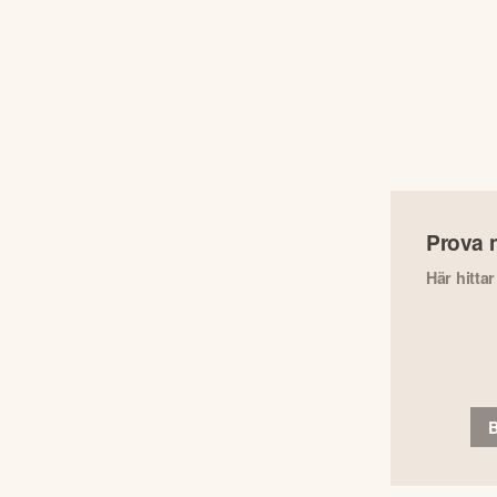
Prova 
Här hitta
B