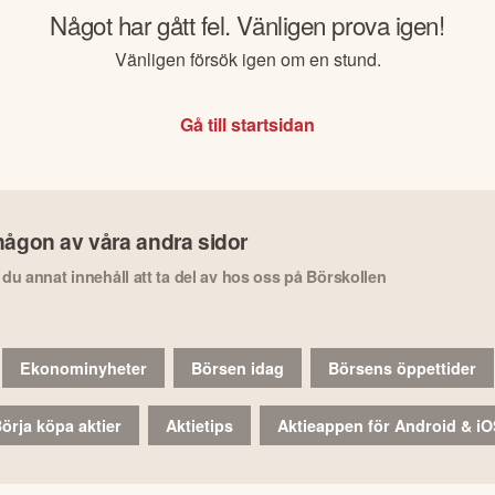
Något har gått fel. Vänligen prova igen!
Vänligen försök igen om en stund.
Gå till startsidan
någon av våra andra sidor
r du annat innehåll att ta del av hos oss på Börskollen
Ekonominyheter
Börsen idag
Börsens öppettider
örja köpa aktier
Aktietips
Aktieappen för Android & i