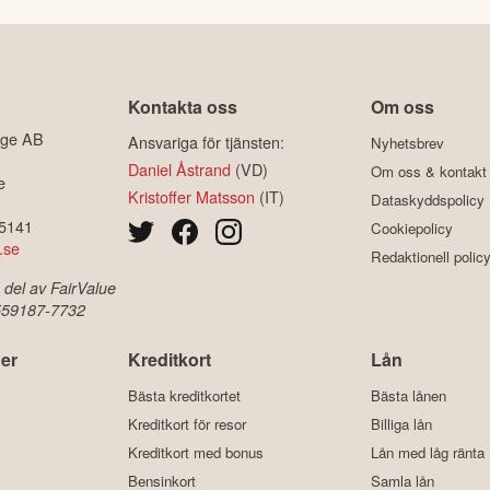
Kontakta oss
Om oss
ige AB
Ansvariga för tjänsten:
Nyhetsbrev
Daniel Åstrand
(VD)
Om oss & kontakt
e
Kristoffer Matsson
(IT)
Dataskyddspolicy
-5141
Cookiepolicy
.se
Redaktionell polic
 del av FairValue
 559187-7732
er
Kreditkort
Lån
Bästa kreditkortet
Bästa lånen
Kreditkort för resor
Billiga lån
Kreditkort med bonus
Lån med låg ränta
Bensinkort
Samla lån