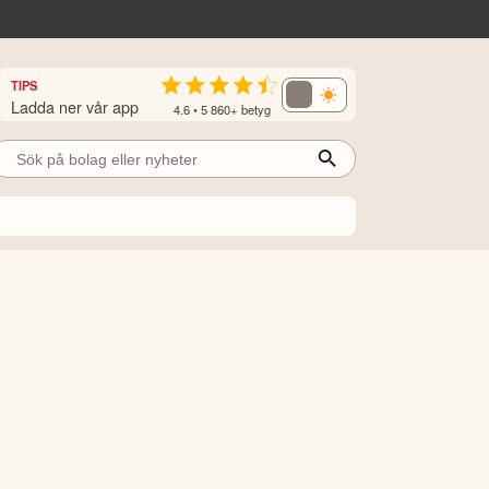
TIPS
Ladda ner vår app
4.6 • 5 860+ betyg