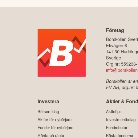
Företag
Börskollen Sver
Ekvägen 6
141 30 Hudding
Sverige
Org.nr: 559236
info@borskollen
Börskollen är en
FV AB, org.nr:
Investera
Aktier & Fond
Börsen idag
Aktietips
Aktier för nybörjare
Investmentbolag
Fonder för nybörjare
Fondrobotar
Ränta på ränta
Bästa fonderna