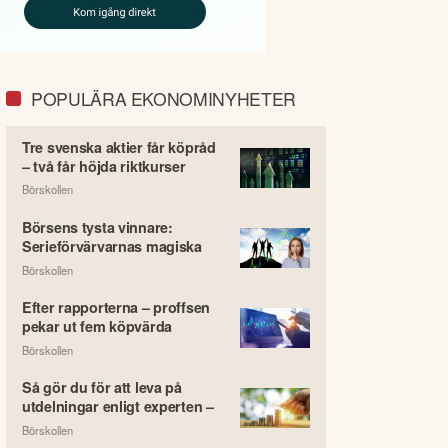
POPULÄRA EKONOMINYHETER
Tre svenska aktier får köpråd
– två får höjda riktkurser
Börskollen
Börsens tysta vinnare:
Serieförvärvarnas magiska
framgångsformel
Börskollen
Efter rapporterna – proffsen
pekar ut fem köpvärda
storbolag
Börskollen
Så gör du för att leva på
utdelningar enligt experten –
här är bolagen som kan lägga
Börskollen
grunden