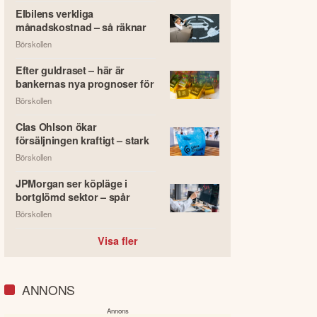
Elbilens verkliga
månadskostnad – så räknar
du rätt
Börskollen
Efter guldraset – här är
bankernas nya prognoser för
guldpriset
Börskollen
Clas Ohlson ökar
försäljningen kraftigt – stark
tillväxt i juli
Börskollen
JPMorgan ser köpläge i
bortglömd sektor – spår
vinstlyft på 22 procent
Börskollen
Visa fler
ANNONS