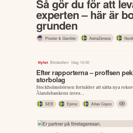
Så gör du för att le
experten – här är 
grunden
Procter & Gamble
AstraZeneca
Nord
Börskollen
•
Idag 10:00
Nyhet
Efter rapporterna – proffsen pe
storbolag
Stockholmsbörsen fortsätter att sätta nya rek
Ålandsbankens inves...
SEB
Epiroc
Atlas Copco