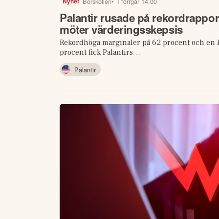
Börskollen
•
I förrgår 14:00
Nyhet
Palantir rusade på rekordrapp
möter värderingsskepsis
Rekordhöga marginaler på 62 procent och en k
procent fick Palantirs ...
Palantir