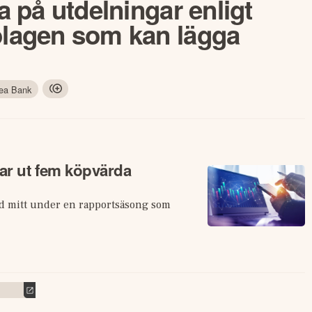
va på utdelningar enligt
bolagen som kan lägga
ea Bank
kar ut fem köpvärda
ord mitt under en rapportsäsong som