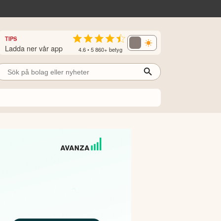
TIPS
Ladda ner vår app
4.6 • 5 860+ betyg