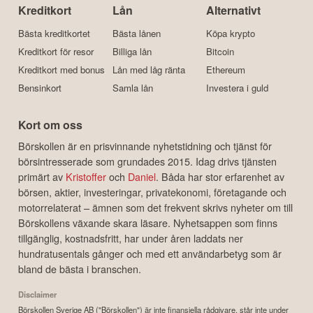
Kreditkort
Lån
Alternativt
Bästa kreditkortet
Bästa lånen
Köpa krypto
Kreditkort för resor
Billiga lån
Bitcoin
Kreditkort med bonus
Lån med låg ränta
Ethereum
Bensinkort
Samla lån
Investera i guld
Kort om oss
Börskollen är en prisvinnande nyhetstidning och tjänst för
börsintresserade som grundades 2015. Idag drivs tjänsten
primärt av
Kristoffer
och
Daniel
. Båda har stor erfarenhet av
börsen, aktier, investeringar, privatekonomi, företagande och
motorrelaterat – ämnen som det frekvent skrivs nyheter om till
Börskollens växande skara läsare. Nyhetsappen som finns
tillgänglig, kostnadsfritt, har under åren laddats ner
hundratusentals gånger och med ett användarbetyg som är
bland de bästa i branschen.
Disclaimer
Börskollen Sverige AB ("Börskollen") är inte finansiella rådgivare, står inte under