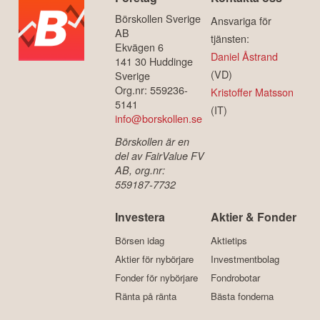
Börskollen Sverige
Ansvariga för
AB
tjänsten:
Ekvägen 6
Daniel Åstrand
141 30 Huddinge
(VD)
Sverige
Org.nr: 559236-
Kristoffer Matsson
5141
(IT)
info@borskollen.se
Börskollen är en
del av FairValue FV
AB, org.nr:
559187-7732
Investera
Aktier & Fonder
Börsen idag
Aktietips
Aktier för nybörjare
Investmentbolag
Fonder för nybörjare
Fondrobotar
Ränta på ränta
Bästa fonderna