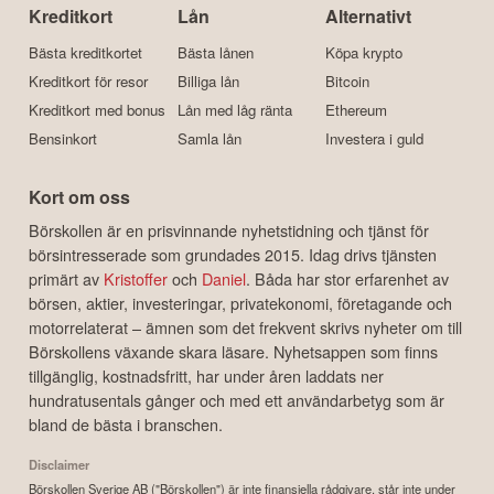
Kreditkort
Lån
Alternativt
Bästa kreditkortet
Bästa lånen
Köpa krypto
Kreditkort för resor
Billiga lån
Bitcoin
Kreditkort med bonus
Lån med låg ränta
Ethereum
Bensinkort
Samla lån
Investera i guld
Kort om oss
Börskollen är en prisvinnande nyhetstidning och tjänst för
börsintresserade som grundades 2015. Idag drivs tjänsten
primärt av
Kristoffer
och
Daniel
. Båda har stor erfarenhet av
börsen, aktier, investeringar, privatekonomi, företagande och
motorrelaterat – ämnen som det frekvent skrivs nyheter om till
Börskollens växande skara läsare. Nyhetsappen som finns
tillgänglig, kostnadsfritt, har under åren laddats ner
hundratusentals gånger och med ett användarbetyg som är
bland de bästa i branschen.
Disclaimer
Börskollen Sverige AB ("Börskollen") är inte finansiella rådgivare, står inte under