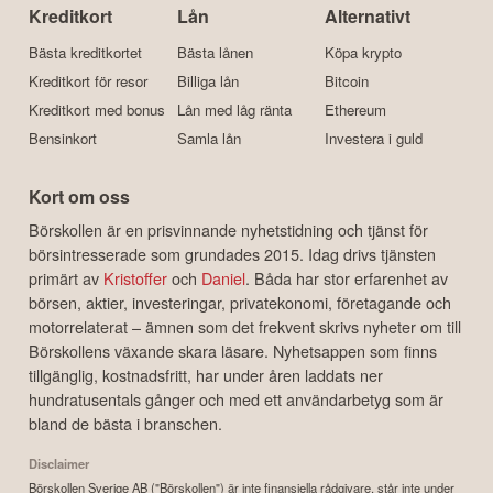
Kreditkort
Lån
Alternativt
Bästa kreditkortet
Bästa lånen
Köpa krypto
Kreditkort för resor
Billiga lån
Bitcoin
Kreditkort med bonus
Lån med låg ränta
Ethereum
Bensinkort
Samla lån
Investera i guld
Kort om oss
Börskollen är en prisvinnande nyhetstidning och tjänst för
börsintresserade som grundades 2015. Idag drivs tjänsten
primärt av
Kristoffer
och
Daniel
. Båda har stor erfarenhet av
börsen, aktier, investeringar, privatekonomi, företagande och
motorrelaterat – ämnen som det frekvent skrivs nyheter om till
Börskollens växande skara läsare. Nyhetsappen som finns
tillgänglig, kostnadsfritt, har under åren laddats ner
hundratusentals gånger och med ett användarbetyg som är
bland de bästa i branschen.
Disclaimer
Börskollen Sverige AB ("Börskollen") är inte finansiella rådgivare, står inte under