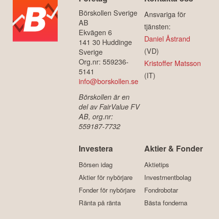
Börskollen Sverige
Ansvariga för
AB
tjänsten:
Ekvägen 6
Daniel Åstrand
141 30 Huddinge
(VD)
Sverige
Org.nr: 559236-
Kristoffer Matsson
5141
(IT)
info@borskollen.se
Börskollen är en
del av FairValue FV
AB, org.nr:
559187-7732
Investera
Aktier & Fonder
Börsen idag
Aktietips
Aktier för nybörjare
Investmentbolag
Fonder för nybörjare
Fondrobotar
Ränta på ränta
Bästa fonderna