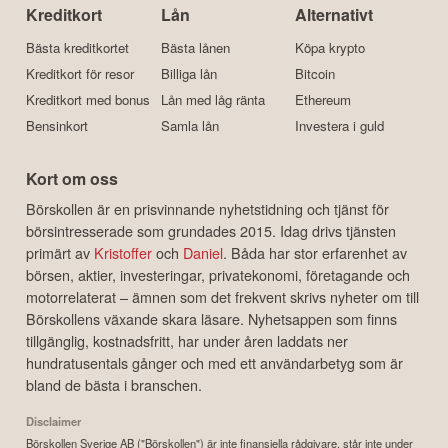
Kreditkort
Lån
Alternativt
Bästa kreditkortet
Bästa lånen
Köpa krypto
Kreditkort för resor
Billiga lån
Bitcoin
Kreditkort med bonus
Lån med låg ränta
Ethereum
Bensinkort
Samla lån
Investera i guld
Kort om oss
Börskollen är en prisvinnande nyhetstidning och tjänst för
börsintresserade som grundades 2015. Idag drivs tjänsten
primärt av
Kristoffer
och
Daniel
. Båda har stor erfarenhet av
börsen, aktier, investeringar, privatekonomi, företagande och
motorrelaterat – ämnen som det frekvent skrivs nyheter om till
Börskollens växande skara läsare. Nyhetsappen som finns
tillgänglig, kostnadsfritt, har under åren laddats ner
hundratusentals gånger och med ett användarbetyg som är
bland de bästa i branschen.
Disclaimer
Börskollen Sverige AB ("Börskollen") är inte finansiella rådgivare, står inte under