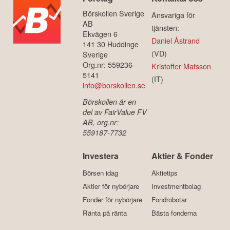
Börskollen Sverige
Ansvariga för
AB
tjänsten:
Ekvägen 6
Daniel Åstrand
141 30 Huddinge
(VD)
Sverige
Org.nr: 559236-
Kristoffer Matsson
5141
(IT)
info@borskollen.se
Börskollen är en
del av FairValue FV
AB, org.nr:
559187-7732
Investera
Aktier & Fonder
Börsen idag
Aktietips
Aktier för nybörjare
Investmentbolag
Fonder för nybörjare
Fondrobotar
Ränta på ränta
Bästa fonderna