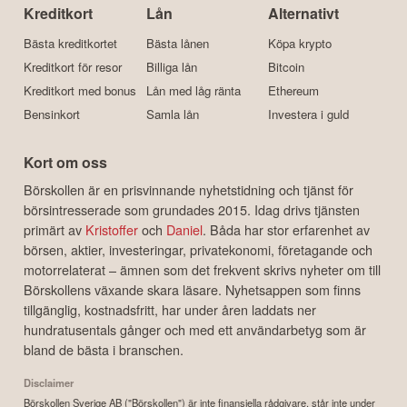
Kreditkort
Lån
Alternativt
Bästa kreditkortet
Bästa lånen
Köpa krypto
Kreditkort för resor
Billiga lån
Bitcoin
Kreditkort med bonus
Lån med låg ränta
Ethereum
Bensinkort
Samla lån
Investera i guld
Kort om oss
Börskollen är en prisvinnande nyhetstidning och tjänst för
börsintresserade som grundades 2015. Idag drivs tjänsten
primärt av
Kristoffer
och
Daniel
. Båda har stor erfarenhet av
börsen, aktier, investeringar, privatekonomi, företagande och
motorrelaterat – ämnen som det frekvent skrivs nyheter om till
Börskollens växande skara läsare. Nyhetsappen som finns
tillgänglig, kostnadsfritt, har under åren laddats ner
hundratusentals gånger och med ett användarbetyg som är
bland de bästa i branschen.
Disclaimer
Börskollen Sverige AB ("Börskollen") är inte finansiella rådgivare, står inte under