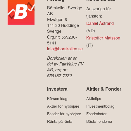
Börskollen Sverige
Ansvariga för
AB
tjänsten:
Ekvägen 6
Daniel Åstrand
141 30 Huddinge
(VD)
Sverige
Org.nr: 559236-
Kristoffer Matsson
5141
(IT)
info@borskollen.se
Börskollen är en
del av FairValue FV
AB, org.nr:
559187-7732
Investera
Aktier & Fonder
Börsen idag
Aktietips
Aktier för nybörjare
Investmentbolag
Fonder för nybörjare
Fondrobotar
Ränta på ränta
Bästa fonderna