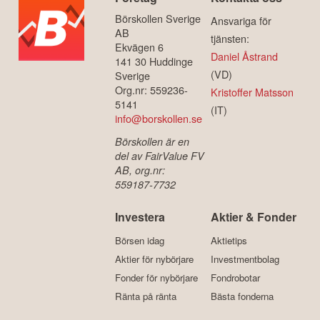
Börskollen Sverige
Ansvariga för
AB
tjänsten:
Ekvägen 6
Daniel Åstrand
141 30 Huddinge
(VD)
Sverige
Org.nr: 559236-
Kristoffer Matsson
5141
(IT)
info@borskollen.se
Börskollen är en
del av FairValue FV
AB, org.nr:
559187-7732
Investera
Aktier & Fonder
Börsen idag
Aktietips
Aktier för nybörjare
Investmentbolag
Fonder för nybörjare
Fondrobotar
Ränta på ränta
Bästa fonderna