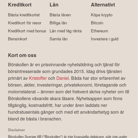
Kreditkort
Lån
Alternativt
Bästa kreditkortet
Bästa lånen
Köpa krypto
Kreditkort för resor
Billiga lån
Bitcoin
Kreditkort med bonus
Lån med låg ränta
Ethereum
Bensinkort
Samla lån
Investera i guld
Kort om oss
Börskollen är en prisvinnande nyhetstidning och tjänst för
börsintresserade som grundades 2015. Idag drivs tjänsten
primärt av
Kristoffer
och
Daniel
. Båda har stor erfarenhet av
börsen, aktier, investeringar, privatekonomi, företagande och
motorrelaterat – ämnen som det frekvent skrivs nyheter om till
Börskollens växande skara läsare. Nyhetsappen som finns
tillgänglig, kostnadsfritt, har under åren laddats ner
hundratusentals gånger och med ett användarbetyg som är
bland de bästa i branschen.
Disclaimer
Börskollen Sverige AB ("Börskollen") är inte finansiella rådgivare, står inte under