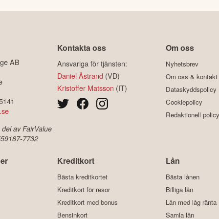
Kontakta oss
Om oss
ige AB
Ansvariga för tjänsten:
Nyhetsbrev
Daniel Åstrand
(VD)
Om oss & kontakt
e
Kristoffer Matsson
(IT)
Dataskyddspolicy
-5141
Cookiepolicy
.se
Redaktionell polic
 del av FairValue
 559187-7732
er
Kreditkort
Lån
Bästa kreditkortet
Bästa lånen
Kreditkort för resor
Billiga lån
Kreditkort med bonus
Lån med låg ränta
Bensinkort
Samla lån