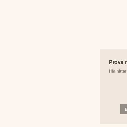
Prova 
Här hitta
B