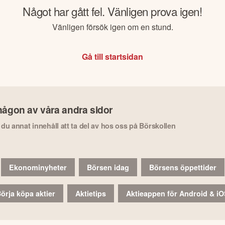
Något har gått fel. Vänligen prova igen!
Vänligen försök igen om en stund.
Gå till startsidan
någon av våra andra sidor
r du annat innehåll att ta del av hos oss på Börskollen
Ekonominyheter
Börsen idag
Börsens öppettider
örja köpa aktier
Aktietips
Aktieappen för Android & i