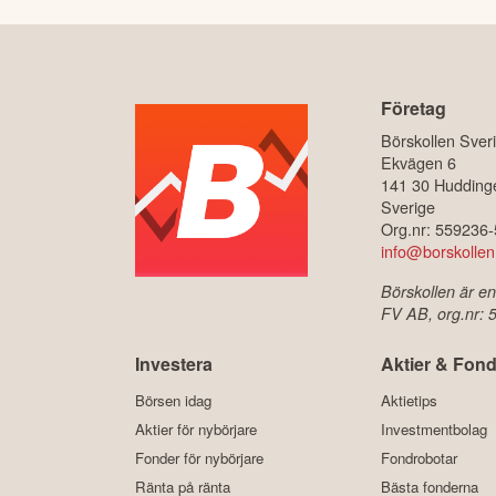
Företag
Börskollen Sver
Ekvägen 6
141 30 Hudding
Sverige
Org.nr: 559236
info@borskollen
Börskollen är en
FV AB, org.nr:
Investera
Aktier & Fond
Börsen idag
Aktietips
Aktier för nybörjare
Investmentbolag
Fonder för nybörjare
Fondrobotar
Ränta på ränta
Bästa fonderna