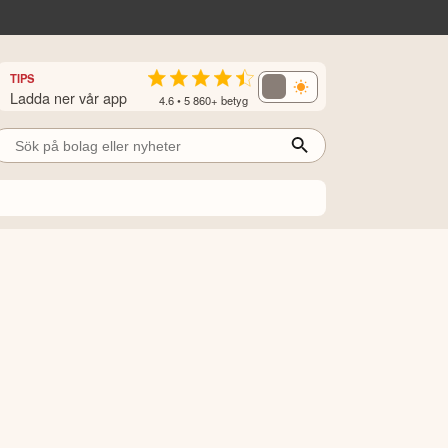
TIPS
Ladda ner vår app
4.6 • 5 860+ betyg