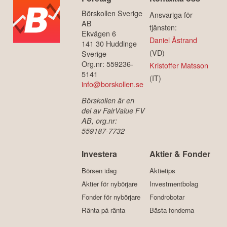
Börskollen Sverige
Ansvariga för
AB
tjänsten:
Ekvägen 6
Daniel Åstrand
141 30 Huddinge
(VD)
Sverige
Org.nr: 559236-
Kristoffer Matsson
5141
(IT)
info@borskollen.se
Börskollen är en
del av FairValue FV
AB, org.nr:
559187-7732
Investera
Aktier & Fonder
Börsen idag
Aktietips
Aktier för nybörjare
Investmentbolag
Fonder för nybörjare
Fondrobotar
Ränta på ränta
Bästa fonderna