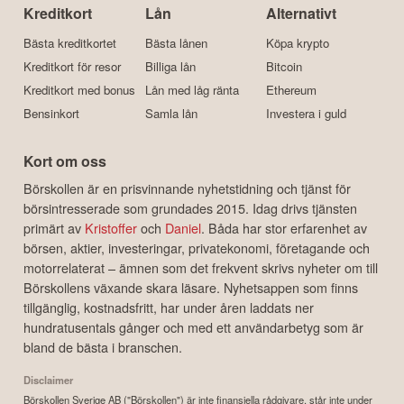
Kreditkort
Lån
Alternativt
Bästa kreditkortet
Bästa lånen
Köpa krypto
Kreditkort för resor
Billiga lån
Bitcoin
Kreditkort med bonus
Lån med låg ränta
Ethereum
Bensinkort
Samla lån
Investera i guld
Kort om oss
Börskollen är en prisvinnande nyhetstidning och tjänst för
börsintresserade som grundades 2015. Idag drivs tjänsten
primärt av
Kristoffer
och
Daniel
. Båda har stor erfarenhet av
börsen, aktier, investeringar, privatekonomi, företagande och
motorrelaterat – ämnen som det frekvent skrivs nyheter om till
Börskollens växande skara läsare. Nyhetsappen som finns
tillgänglig, kostnadsfritt, har under åren laddats ner
hundratusentals gånger och med ett användarbetyg som är
bland de bästa i branschen.
Disclaimer
Börskollen Sverige AB ("Börskollen") är inte finansiella rådgivare, står inte under