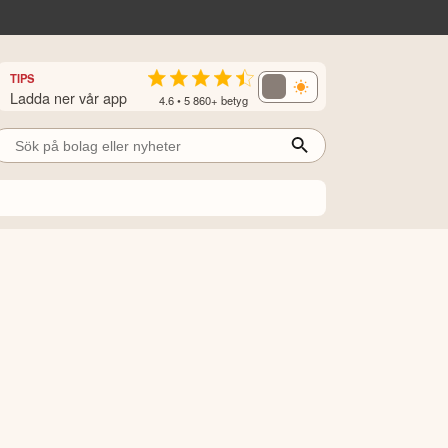
TIPS
Ladda ner vår app
4.6 • 5 860+ betyg