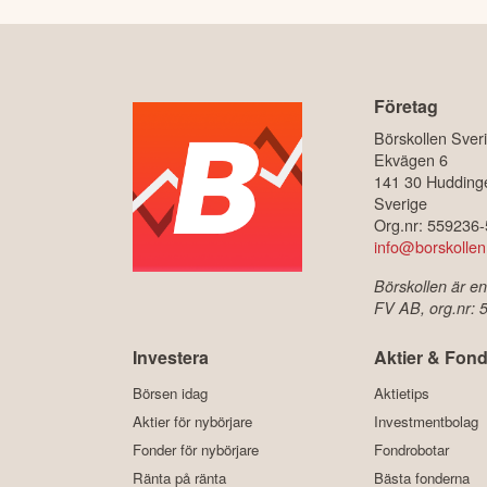
Företag
Börskollen Sver
Ekvägen 6
141 30 Hudding
Sverige
Org.nr: 559236
info@borskollen
Börskollen är en
FV AB, org.nr:
Investera
Aktier & Fond
Börsen idag
Aktietips
Aktier för nybörjare
Investmentbolag
Fonder för nybörjare
Fondrobotar
Ränta på ränta
Bästa fonderna