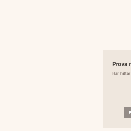
Prova 
Här hitta
B