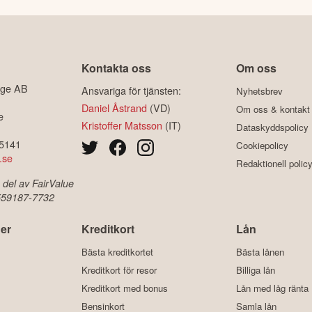
Kontakta oss
Om oss
ige AB
Ansvariga för tjänsten:
Nyhetsbrev
Daniel Åstrand
(VD)
Om oss & kontakt
e
Kristoffer Matsson
(IT)
Dataskyddspolicy
-5141
Cookiepolicy
.se
Redaktionell polic
 del av FairValue
 559187-7732
er
Kreditkort
Lån
Bästa kreditkortet
Bästa lånen
Kreditkort för resor
Billiga lån
Kreditkort med bonus
Lån med låg ränta
Bensinkort
Samla lån