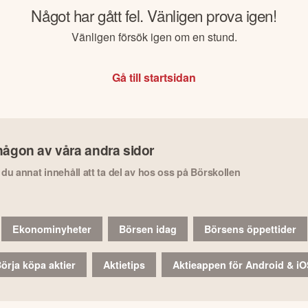
Något har gått fel. Vänligen prova igen!
Vänligen försök igen om en stund.
Gå till startsidan
någon av våra andra sidor
r du annat innehåll att ta del av hos oss på Börskollen
Ekonominyheter
Börsen idag
Börsens öppettider
örja köpa aktier
Aktietips
Aktieappen för Android & i