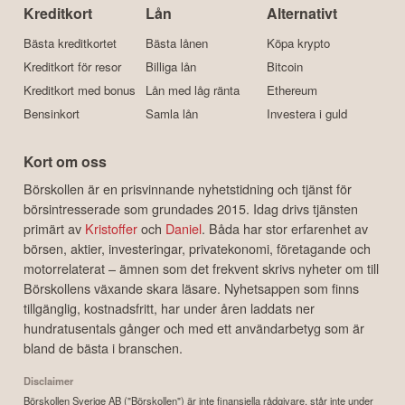
Kreditkort
Lån
Alternativt
Bästa kreditkortet
Bästa lånen
Köpa krypto
Kreditkort för resor
Billiga lån
Bitcoin
Kreditkort med bonus
Lån med låg ränta
Ethereum
Bensinkort
Samla lån
Investera i guld
Kort om oss
Börskollen är en prisvinnande nyhetstidning och tjänst för
börsintresserade som grundades 2015. Idag drivs tjänsten
primärt av
Kristoffer
och
Daniel
. Båda har stor erfarenhet av
börsen, aktier, investeringar, privatekonomi, företagande och
motorrelaterat – ämnen som det frekvent skrivs nyheter om till
Börskollens växande skara läsare. Nyhetsappen som finns
tillgänglig, kostnadsfritt, har under åren laddats ner
hundratusentals gånger och med ett användarbetyg som är
bland de bästa i branschen.
Disclaimer
Börskollen Sverige AB ("Börskollen") är inte finansiella rådgivare, står inte under