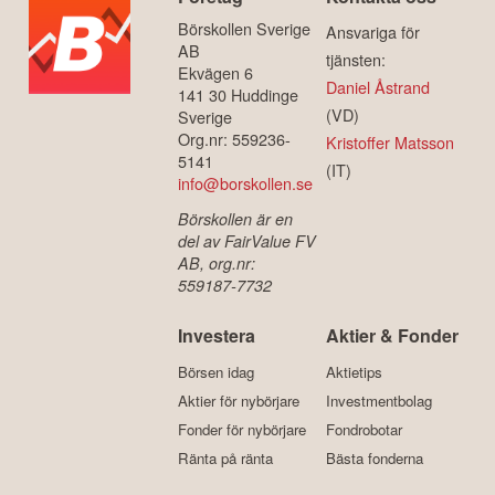
Börskollen Sverige
Ansvariga för
AB
tjänsten:
Ekvägen 6
Daniel Åstrand
141 30 Huddinge
(VD)
Sverige
Org.nr: 559236-
Kristoffer Matsson
5141
(IT)
info@borskollen.se
Börskollen är en
del av FairValue FV
AB, org.nr:
559187-7732
Investera
Aktier & Fonder
Börsen idag
Aktietips
Aktier för nybörjare
Investmentbolag
Fonder för nybörjare
Fondrobotar
Ränta på ränta
Bästa fonderna