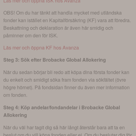
Läs mer och öppna ISK hos Avanza
OBS! Om du har tänkt att handla mycket med utländska
fonder kan istället en Kapitalförsäkring (KF) vara att föredra.
Beskattning och deklaration är även här smidig och
påminner om den för ISK.
Läs mer och öppna KF hos Avanza
Steg 3: Sök efter
Brobacke Global Allokering
När du sedan börjar bli redo att köpa dina första fonder kan
du enkelt och smidigt söka fram fonden via sökfältet (övre
högre hörnet). På fondsidan finner du även mer information
om fonden.
Steg 4: Köp andelar/fondandelar i
Brobacke Global
Allokering
När du väl har tagit dig så här långt återstår bara att ta en
beslut om du vill köpa fonden eller ej. Om du beslutar dig för