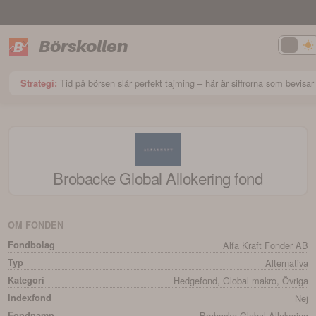
Börskollen
Tid på börsen slår perfekt tajming – här är siffrorna som bevisar
Strategi:
Brobacke Global Allokering
fond
OM FONDEN
Fondbolag
Alfa Kraft Fonder AB
Typ
Alternativa
Kategori
Hedgefond, Global makro, Övriga
Indexfond
Nej
Fondnamn
Brobacke Global Allokering