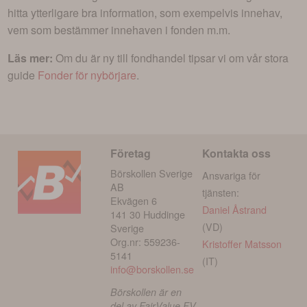
hitta ytterligare bra information, som exempelvis innehav,
vem som bestämmer innehaven i fonden m.m.
Läs mer:
Om du är ny till fondhandel tipsar vi om vår stora
guide
Fonder för nybörjare
.
Företag
Kontakta oss
Börskollen Sverige
Ansvariga för
AB
tjänsten:
Ekvägen 6
Daniel Åstrand
141 30 Huddinge
(VD)
Sverige
Org.nr: 559236-
Kristoffer Matsson
5141
(IT)
info@borskollen.se
Börskollen är en
del av FairValue FV