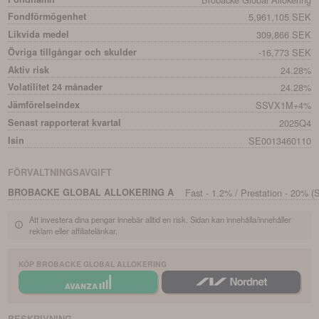
Fondförmögenhet
5,961,105 SEK
Likvida medel
309,866 SEK
Övriga tillgångar och skulder
-16,773 SEK
Aktiv risk
24.28%
Volatilitet 24 månader
24.28%
Jämförelseindex
SSVX1M+4%
Senast rapporterat kvartal
2025Q4
Isin
SE0013460110
FÖRVALTNINGSAVGIFT
BROBACKE GLOBAL ALLOKERING A
Fast - 1.2% / Prestation - 20
Att investera dina pengar innebär alltid en risk. Sidan kan innehålla/innehåller
reklam eller affiliatelänkar.
KÖP
BROBACKE GLOBAL ALLOKERING