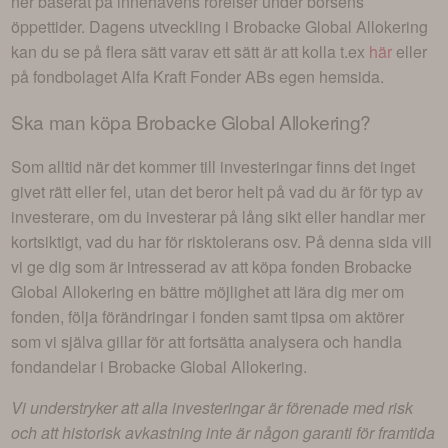
ner baserat på innehavens rörelser under börsens
öppettider. Dagens utveckling i
Brobacke Global Allokering
kan du se på flera sätt varav ett sätt är att kolla t.ex
här
eller
på fondbolaget
Alfa Kraft Fonder AB
s egen hemsida.
Ska man köpa
Brobacke Global Allokering
?
Som alltid när det kommer till investeringar finns det inget
givet rätt eller fel, utan det beror helt på vad du är för typ av
investerare, om du investerar på lång sikt eller handlar mer
kortsiktigt, vad du har för risktolerans osv. På denna sida vill
vi ge dig som är intresserad av att köpa fonden
Brobacke
Global Allokering
en bättre möjlighet att lära dig mer om
fonden, följa förändringar i fonden samt tipsa om aktörer
som vi själva gillar för att fortsätta analysera och handla
fondandelar i
Brobacke Global Allokering
.
Vi understryker att alla investeringar är förenade med risk
och att historisk avkastning inte är någon garanti för framtida