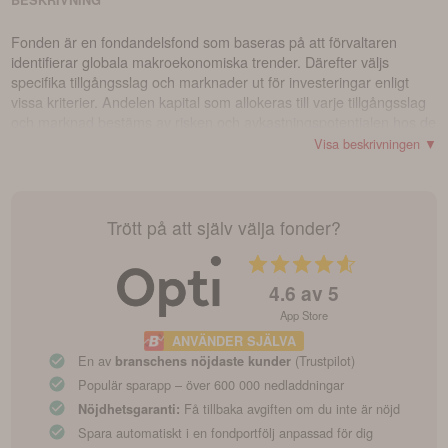
BESKRIVNING
Fonden är en fondandelsfond som baseras på att förvaltaren
identifierar globala makroekonomiska trender. Därefter väljs
specifika tillgångsslag och marknader ut för investeringar enligt
vissa kriterier. Andelen kapital som allokeras till varje tillgångsslag
och marknad bestäms av risken och avkastningspotentialen hos de
underliggande tillgångarna och marknaderna. Förvaltningen av
Visa beskrivningen ▼
fonden utgår från en global makrostrategi som har låg korrelation
med aktier och räntor. Målet är att generera avkastning oberoende
av marknadens riktning. Detta uppnås genom att aktivt ta
positioner i fonder, räntor, aktier och valutor. Fonden kan även få
Trött på att själv välja fonder?
exponering mot globala marknader genom användning av
derivatinstrument, vilket kan skapa hävstångseffekter. Målet är att
fonden på lång sikt ska överträffa sitt jämförelseindex. Fonden
4.6
av 5
förvaltas aktivt för att uppnå detta mål.
App Store
ANVÄNDER SJÄLVA
En av
(Trustpilot)
branschens nöjdaste kunder
Populär sparapp – över 600 000 nedladdningar
Få tillbaka avgiften om du inte är nöjd
Nöjdhetsgaranti:
Spara automatiskt i en fondportfölj anpassad för dig