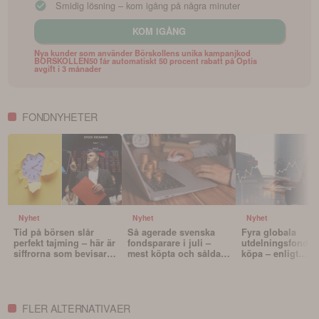
Smidig lösning – kom igång på några minuter
KOM IGÅNG
Nya kunder som använder Börskollens unika kampanjkod
BORSKOLLEN50 får automatiskt 50 procent rabatt på Optis
avgift i 3 månader
FONDNYHETER
Nyhet
Nyhet
Nyhet
Tid på börsen slår
Så agerade svenska
Fyra globala
perfekt tajming – här är
fondsparare i juli –
utdelningsfonder 
siffrorna som bevisar
mest köpta och sålda
köpa – enligt
det
fonderna
Morningstar
FLER ALTERNATIVAER