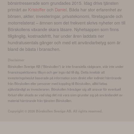
börsintresserade som grundades 2015. Idag drivs tjänsten
primärt av
Kristoffer
och
Daniel
. Båda har stor erfarenhet av
börsen, aktier, investeringar, privatekonomi, företagande och
motorrelaterat – ämnen som det frekvent skrivs nyheter om till
Börskollens växande skara läsare. Nyhetsappen som finns
tillgänglig, kostnadsfritt, har under åren laddats ner
hundratusentals gånger och med ett användarbetyg som är
bland de bästa i branschen.
Disclaimer
Börskollen Sverige AB ("Börskollen") är inte finansiella rådgivare, står inte under
finansinspektionens tillsyn och ger inga råd till dig. Detta innebär att
investeringsbeslut baserade på information som direkt eller indirekt härrörande
från Börskollen eller personer med koppling till Börskollen, alltid fattas
självständigt av investeraren. Börskollen frånsäger sig allt ansvar för eventuell
förlust eller skada av vad slag det må vara som grundar sig på användandet av
material härrörande från tjänsten Börskollen.
Copyright ©
2026
Börskollen Sverige AB. All rights reserved.