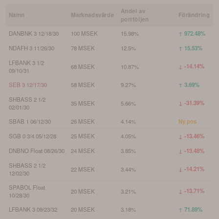
Andel av
Namn
Marknadsvärde
Förändring
portföljen
DANBNK 3 12/18/30
100 MSEK
15.98%
↑ 972.48%
NDAFH 3 11/26/30
78 MSEK
12.5%
↑ 15.53%
LFBANK 3 1/2
↓ -14.14%
68 MSEK
10.87%
09/10/31
SEB 3 12/17/30
58 MSEK
9.27%
↑ 3.69%
SHBASS 2 1/2
↓ -31.39%
35 MSEK
5.66%
02/01/30
SBAB 1 06/12/30
26 MSEK
4.14%
Ny pos
SGB 0 3/4 05/12/28
25 MSEK
4.05%
↓ -13.46%
DNBNO Float 08/26/30
24 MSEK
3.85%
↓ -13.48%
SHBASS 2 1/2
↓ -14.21%
22 MSEK
3.44%
12/02/30
SPABOL Float
↓ -13.71%
20 MSEK
3.21%
10/28/30
LFBANK 3 09/23/32
20 MSEK
3.18%
↑ 71.89%