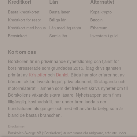
Kreditkort
Lån
Alternativt
Bästa kreditkortet
Bästa lånen
Köpa krypto
Kreditkort för resor
Billiga lån
Bitcoin
Kreditkort med bonus
Lån med låg ränta
Ethereum
Bensinkort
Samla lån
Investera i guld
Kort om oss
Börskollen är en prisvinnande nyhetstidning och tjänst för
börsintresserade som grundades 2015. Idag drivs tjänsten
primärt av
Kristoffer
och
Daniel
. Båda har stor erfarenhet av
börsen, aktier, investeringar, privatekonomi, företagande och
motorrelaterat – ämnen som det frekvent skrivs nyheter om till
Börskollens växande skara läsare. Nyhetsappen som finns
tillgänglig, kostnadsfritt, har under åren laddats ner
hundratusentals gånger och med ett användarbetyg som är
bland de bästa i branschen.
Disclaimer
Börskollen Sverige AB ("Börskollen") är inte finansiella rådgivare, står inte under