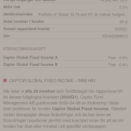
Aktiv risk
0.3%
Jämförelseindex
Portfolio of Global IG 70 and HY 30 indices hedged...
Antal innehav i fonden
28 st
Senast rapporterat kvartal
2026Q1
Isin
SE0020999670
FÖRVALTNINGSAVGIFT
Captor Global Fixed Income A
Fast - 0.6%
Captor Global Fixed Income B
Fast - 0.4%
CAPTOR GLOBAL FIXED INCOME – INNEHAV
Här listar vi
som fondbolaget har rapporterat för
alla 28 innehav
de senast fullgångna kvartalet
.
Captor Fund
(
2026Q1
)
Management AB
publicerade
2026-04-08
en förändring i listan
över positioner för fonden
. Tabellen
Captor Global Fixed Income
nedan återspeglar dessa förändringar och du kan även se
förändringar i positioner jämfört med kvartalet innan för att se om
fonden har ökat eller minskat i ett specifikt värdepapper.