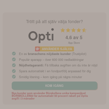
Trött på att själv välja fonder?
4.6
av 5
App Store
ANVÄNDER SJÄLVA
En av
(Trustpilot)
branschens nöjdaste kunder
Populär sparapp – över 600 000 nedladdningar
Få tillbaka avgiften om du inte är nöjd
Nöjdhetsgaranti:
Spara automatiskt i en fondportfölj anpassad för dig
Smidig lösning – kom igång på några minuter
KOM IGÅNG
Nya kunder som använder Börskollens unika kampanjkod
BORSKOLLEN50 får automatiskt 50 procent rabatt på Optis
avgift i 3 månader