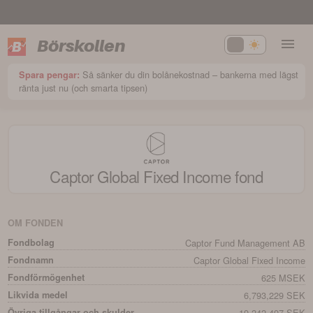
Börskollen
Så sänker du din bolånekostnad – bankerna med lägst
Spara pengar:
ränta just nu (och smarta tipsen)
Captor Global Fixed Income
fond
OM FONDEN
Fondbolag
Captor Fund Management AB
Fondnamn
Captor Global Fixed Income
Fondförmögenhet
625 MSEK
Likvida medel
6,793,229 SEK
Övriga tillgångar och skulder
-19,242,497 SEK