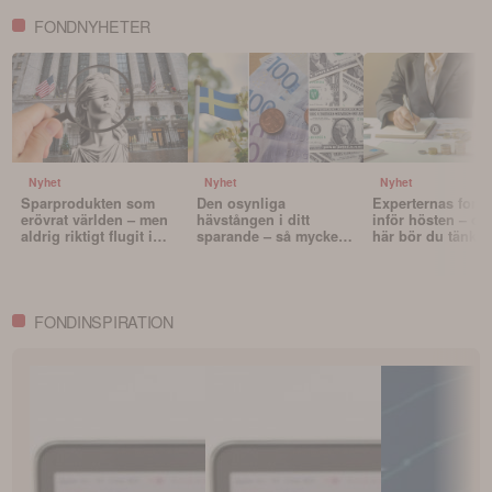
FONDNYHETER
Nyhet
Nyhet
Nyhet
Sparprodukten som
Den osynliga
Experternas fond
erövrat världen – men
hävstången i ditt
inför hösten – oc
aldrig riktigt flugit i
sparande – så mycket
här bör du tänka 
Sverige
påverkar valutan din
innan du väljer f
portfölj
FONDINSPIRATION