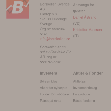
Börskollen Sverige
Ansvariga för
AB
tjänsten:
Ekvägen 6
Daniel Åstrand
141 30 Huddinge
(VD)
Sverige
Org.nr: 559236-
Kristoffer Matsson
5141
(IT)
info@borskollen.se
Börskollen är en
del av FairValue FV
AB, org.nr:
559187-7732
Investera
Aktier & Fonder
Börsen idag
Aktietips
Aktier för nybörjare
Investmentbolag
Fonder för nybörjare
Fondrobotar
Ränta på ränta
Bästa fonderna