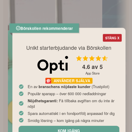
Börskollen rekommenderar
STÄNG X
Unikt starterbjudande via Börskollen
4.6
av 5
App Store
ANVÄNDER SJÄLVA
En av
(Trustpilot)
branschens nöjdaste kunder
Populär sparapp – över 600 000 nedladdningar
Få tillbaka avgiften om du inte är
Nöjdhetsgaranti:
nöjd
Spara automatiskt i en fondportfölj anpassad för dig
Smidig lösning – kom igång på några minuter
KOM IGÅNG