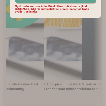
Nya kunder som använder Börskollens unika kampanjkod
BORSKOLLEN50 får automatiskt 50 procent rabatt på Optis
avgift i 3 månader
Fonderna med bäst
Så börjar du investera
Vilken är Sver
avkastning
i fonder som nybörjare
bästa fondrob