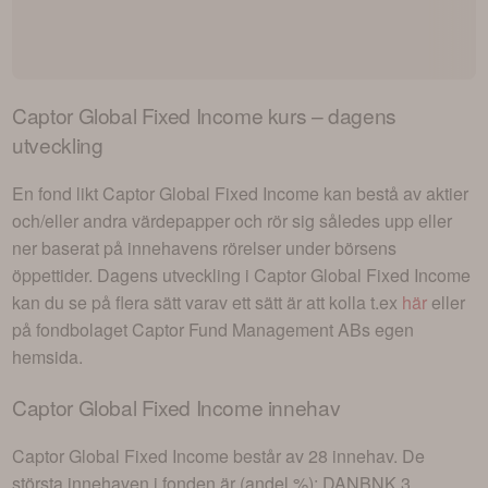
Captor Global Fixed Income
kurs – dagens
utveckling
En fond likt
Captor Global Fixed Income
kan bestå av aktier
och/eller andra värdepapper och rör sig således upp eller
ner baserat på innehavens rörelser under börsens
öppettider. Dagens utveckling i
Captor Global Fixed Income
kan du se på flera sätt varav ett sätt är att kolla t.ex
här
eller
på fondbolaget
Captor Fund Management AB
s egen
hemsida.
Captor Global Fixed Income
innehav
Captor Global Fixed Income
består av
28 innehav
. De
största innehaven i fonden är (andel %):
DANBNK 3