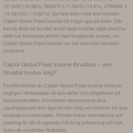
12/18/30 (15.98%), NDAFH 3 11/26/30 (12.5%), LFBANK 3
1/2 09/10/31 (10.87%)
. Se hela listan med alla innehav i
Captor Global Fixed Income
lite högre upp på sidan. Där
kan du även se hur stor andel varje innehav utgör samt hur
detta har förändrats jämfört med föregående kvartal, om
Captor Global Fixed Income
t.ex har ökat eller minskat i
innehavet.
Captor Global Fixed Income
förvaltare – vem
förvaltar fonden idag?
Fondförvaltaren av
Captor Global Fixed Income
hanterar
dagligen värdepapper så som aktier och obligationer på
finansmarknaden. Förvaltaren representerar sina
uppdragsgivare som äger fonden (dig) och behöver ha djup
kunskap om marknaden. Fonden kräver övervakning och
justering för att nå uppsatta mål kring avkastning och risk,
även när omvärlden förändras.