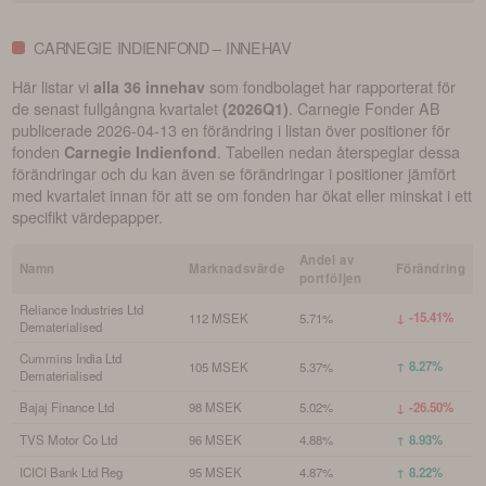
CARNEGIE INDIENFOND – INNEHAV
Här listar vi
som fondbolaget har rapporterat för
alla 36 innehav
de senast fullgångna kvartalet
.
Carnegie Fonder AB
(
2026Q1
)
publicerade
2026-04-13
en förändring i listan över positioner för
fonden
. Tabellen nedan återspeglar dessa
Carnegie Indienfond
förändringar och du kan även se förändringar i positioner jämfört
med kvartalet innan för att se om fonden har ökat eller minskat i ett
specifikt värdepapper.
Andel av
Namn
Marknadsvärde
Förändring
portföljen
Reliance Industries Ltd
↓ -15.41%
112 MSEK
5.71%
Dematerialised
Cummins India Ltd
↑ 8.27%
105 MSEK
5.37%
Dematerialised
Bajaj Finance Ltd
98 MSEK
5.02%
↓ -26.50%
TVS Motor Co Ltd
96 MSEK
4.88%
↑ 8.93%
ICICI Bank Ltd Reg
95 MSEK
4.87%
↑ 8.22%