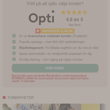
Trött på att själv välja fonder?
4.6
av 5
App Store
ANVÄNDER SJÄLVA
En av
(Trustpilot)
branschens nöjdaste kunder
Populär sparapp – över 600 000 nedladdningar
Få tillbaka avgiften om du inte är nöjd
Nöjdhetsgaranti:
Spara automatiskt i en fondportfölj anpassad för dig
Smidig lösning – kom igång på några minuter
KOM IGÅNG
Nya kunder som använder Börskollens unika kampanjkod
BORSKOLLEN50 får automatiskt 50 procent rabatt på Optis
avgift i 3 månader
FONDNYHETER