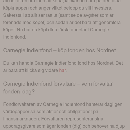
att det är en bra fond att köpa, klickar du bara på den blåa
köpknappen och anger vilket belopp du vill investera.
Säkerställ att allt ser rätt ut (samt se de avgifter som är
förenade med köpet) och sedan är det bara att genomföra
köpet. Nu har du köpt dina första andelar i
Carnegie
Indienfond
.
Carnegie Indienfond
– köp fonden hos Nordnet
Du kan handla
Carnegie Indienfond
fond hos Nordnet. Det
är bara att klicka sig vidare
här
.
Carnegie Indienfond
förvaltare – vem förvaltar
fonden idag?
Fondförvaltaren av
Carnegie Indienfond
hanterar dagligen
värdepapper så som aktier och obligationer på
finansmarknaden. Förvaltaren representerar sina
uppdragsgivare som äger fonden (dig) och behöver ha djup