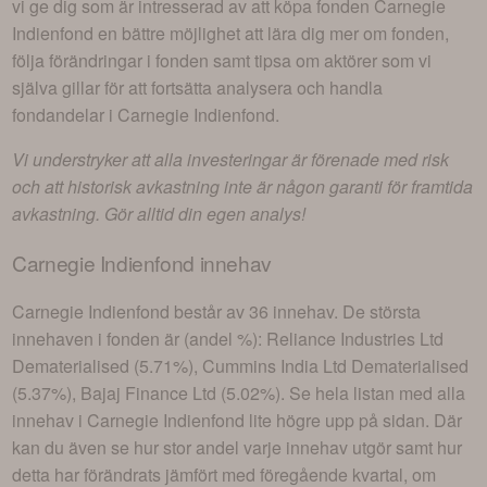
vi ge dig som är intresserad av att köpa fonden
Carnegie
Indienfond
en bättre möjlighet att lära dig mer om fonden,
följa förändringar i fonden samt tipsa om aktörer som vi
själva gillar för att fortsätta analysera och handla
fondandelar i
Carnegie Indienfond
.
Vi understryker att alla investeringar är förenade med risk
och att historisk avkastning inte är någon garanti för framtida
avkastning. Gör alltid din egen analys!
Carnegie Indienfond
innehav
Carnegie Indienfond
består av
36 innehav
. De största
innehaven i fonden är (andel %):
Reliance Industries Ltd
Dematerialised (5.71%), Cummins India Ltd Dematerialised
(5.37%), Bajaj Finance Ltd (5.02%)
. Se hela listan med alla
innehav i
Carnegie Indienfond
lite högre upp på sidan. Där
kan du även se hur stor andel varje innehav utgör samt hur
detta har förändrats jämfört med föregående kvartal, om