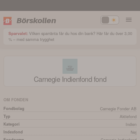
Börskollen
Vilken sparränta får du hos din bank? Här får du över 3,00
Sparvalet:
% – med samma trygghet
Carnegie Indienfond
fond
OM FONDEN
Fondbolag
Carnegie Fonder AB
Typ
Aktiefond
Kategori
Indien
Indexfond
Nej
Fondnamn
Carnegie Indienfond