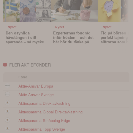
Nyhet
Nyhet
Nyhet
Den osynliga
Experternas fondråd
Tid på börsen slå
hävstången i ditt
inför hösten – och det
perfekt tajming – 
sparande – så mycket
här bör du tänka på
siffrorna som bev
påverkar valutan din
innan du väljer fonder
det
portfölj
FLER AKTIEFONDER
Fond
Aktie-Ansvar Europa
Aktie-Ansvar Sverige
Aktiespararna Direktavkastning
Aktiespararna Global Direktavkastning
Aktiespararna Småbolag Edge
Aktiespararna Topp Sverige