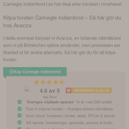
Carnegie Indienfond
t.ex har ökat eller minskat i innehavet.
Köpa fonden
Carnegie Indienfond
– Så här gör du
hos Avanza
I detta exempel belyser vi Avanza, en ledande nätmäklare
som vi på Börskollen själva använder, men processen ser
likartad ut för andra alternativ. Så här gör du för att köpa
fonder:
Köp Carnegie Indienfond
4.6
av 5
ANVÄNDER SJÄLVA
App Store
“
” 16 år i rad (SKI-enkät)
Sveriges nöjdaste sparare
Över 2 miljoner kunder – Sveriges största nätmäklare
Stort utbud: Investera i fonder, aktier, IPO:er & derivat
Allt samlat: Investeringar, sparande, pension & bolån