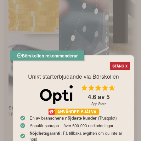
Börskollen rekommenderar
STÄNG X
Unikt starterbjudande via Börskollen
4.6
av 5
App Store
Så börjar du investera
Avanza Zero – Bästa
ANVÄNDER SJÄLVA
i fonder som nybörjare
indexfonden?
En av
(Trustpilot)
branschens nöjdaste kunder
Populär sparapp – över 600 000 nedladdningar
Få tillbaka avgiften om du inte är
Nöjdhetsgaranti:
Opti fondrobo
nöjd