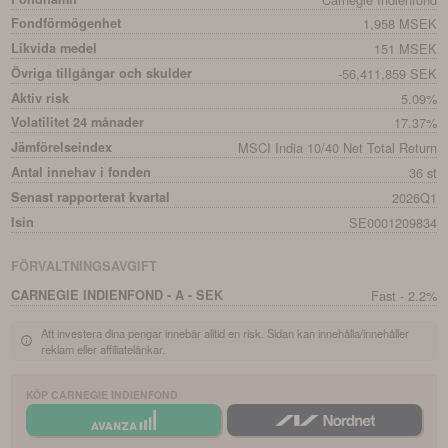
Fondförmögenhet
1,958 MSEK
Likvida medel
151 MSEK
Övriga tillgångar och skulder
-56,411,859 SEK
Aktiv risk
5.09%
Volatilitet 24 månader
17.37%
Jämförelseindex
MSCI India 10/40 Net Total Return
Antal innehav i fonden
36 st
Senast rapporterat kvartal
2026Q1
Isin
SE0001209834
FÖRVALTNINGSAVGIFT
CARNEGIE INDIENFOND - A - SEK
Fast - 2.2%
Att investera dina pengar innebär alltid en risk. Sidan kan innehålla/innehåller
reklam eller affiliatelänkar.
KÖP
CARNEGIE INDIENFOND