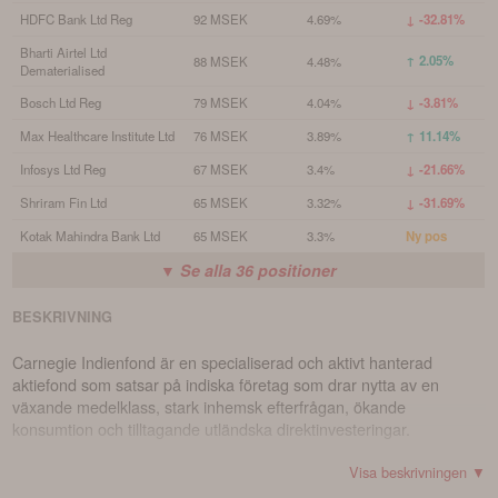
HDFC Bank Ltd Reg
92 MSEK
4.69%
↓ -32.81%
Bharti Airtel Ltd
↑ 2.05%
88 MSEK
4.48%
Dematerialised
Bosch Ltd Reg
79 MSEK
4.04%
↓ -3.81%
Max Healthcare Institute Ltd
76 MSEK
3.89%
↑ 11.14%
Infosys Ltd Reg
67 MSEK
3.4%
↓ -21.66%
Shriram Fin Ltd
65 MSEK
3.32%
↓ -31.69%
Kotak Mahindra Bank Ltd
65 MSEK
3.3%
Ny pos
▼ Se alla
36
positioner
BESKRIVNING
Carnegie Indienfond är en specialiserad och aktivt hanterad
aktiefond som satsar på indiska företag som drar nytta av en
växande medelklass, stark inhemsk efterfrågan, ökande
konsumtion och tilltagande utländska direktinvesteringar.
Visa beskrivningen ▼