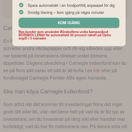
omdöme och
Spara automatiskt i en fondportfölj anpassad för dig
recension
Smidig lösning – kom igång på några minuter
KOM IGÅNG
Carnegie Indienfond
kurs – dagens utveckling
Nya kunder som använder Börskollens unika kampanjkod
BORSKOLLEN50 får automatiskt 50 procent rabatt på Optis
avgift i 3 månader
En fond likt
Carnegie Indienfond
kan bestå av aktier
och/eller andra värdepapper och rör sig således upp eller
ner baserat på innehavens rörelser under börsens
öppettider. Dagens utveckling i
Carnegie Indienfond
kan du
se på flera sätt varav ett sätt är att kolla t.ex
här
eller på
fondbolaget
Carnegie Fonder AB
s egen hemsida.
Ska man köpa
Carnegie Indienfond
?
Som alltid när det kommer till investeringar finns det inget
givet rätt eller fel, utan det beror helt på vad du är för typ av
investerare, om du investerar på lång sikt eller handlar mer
kortsiktigt, vad du har för risktolerans osv. På denna sida vill