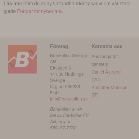
Läs mer:
Om du är ny till fondhandel tipsar vi om vår stora
guide
Fonder för nybörjare
.
Företag
Kontakta oss
Börskollen Sverige
Ansvariga för
AB
tjänsten:
Ekvägen 6
Daniel Åstrand
141 30 Huddinge
(VD)
Sverige
Org.nr: 559236-
Kristoffer Matsson
5141
(IT)
info@borskollen.se
Börskollen är en
del av FairValue FV
AB, org.nr:
559187-7732