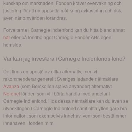
kunskap om marknaden. Fonden kräver övervakning och
justering för att nå uppsatta mål kring avkastning och risk,
även när omvärlden förändras.
Förvaltarna i
Carnegie Indienfond
kan du hitta bland annat
här
eller på fondbolaget
Carnegie Fonder AB
s egen
hemsida.
Var kan jag investera i
Carnegie Indienfonds fond
?
Det finns en uppsjö av olika alternativ, men vi
rekommenderar generellt Sveriges ledande nätmäklare
Avanza
(som Börskollen själva använder) alternativt
Nordnet
för den som vill börja handla med andelar i
Carnegie Indienfond
. Hos dessa nätmäklare kan du även se
utvecklingen i
Carnegie Indienfond
samt hitta ytterligare bra
information, som exempelvis innehav, vem som bestämmer
innehaven i fonden m.m.