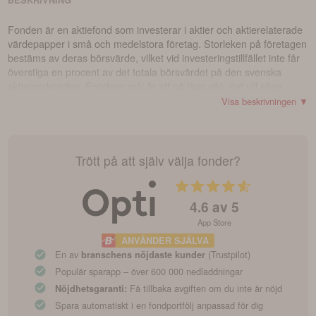
BESKRIVNING
Fonden är en aktiefond som investerar i aktier och aktierelaterade
värdepapper i små och medelstora företag. Storleken på företagen
bestäms av deras börsvärde, vilket vid investeringstillfället inte får
överstiga en procent av det totala börsvärdet på den svenska
aktiemarknaden. Fondens mål är att på lång sikt, det vill säga
minst 5 år, öka värdet på fondens andelar.
Visa beskrivningen ▼
Trött på att själv välja fonder?
4.6
av 5
App Store
ANVÄNDER SJÄLVA
En av
(Trustpilot)
branschens nöjdaste kunder
Populär sparapp – över 600 000 nedladdningar
Få tillbaka avgiften om du inte är nöjd
Nöjdhetsgaranti:
Spara automatiskt i en fondportfölj anpassad för dig