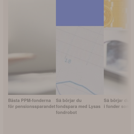
Bästa PPM-fonderna
Så börjar du
Så börjar du i
för pensionssparandet
fondspara med Lysas
i fonder som 
fondrobot