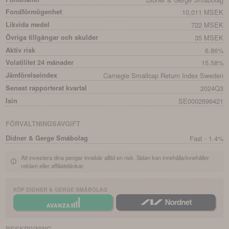
Fondförmögenhet
10,011 MSEK
Likvida medel
722 MSEK
Övriga tillgångar och skulder
35 MSEK
Aktiv risk
6.86%
Volatilitet 24 månader
15.58%
Jämförelseindex
Carnegie Smallcap Return Index Sweden
Senast rapporterat kvartal
2024Q3
Isin
SE0002699421
FÖRVALTNINGSAVGIFT
Didner & Gerge Småbolag
Fast - 1.4%
Att investera dina pengar innebär alltid en risk. Sidan kan innehålla/innehåller
reklam eller affiliatelänkar.
KÖP
DIDNER & GERGE SMÅBOLAG