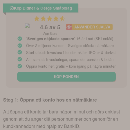
Köp Didner & Gerge Småbolag
4.6
av 5
ANVÄNDER SJÄLVA
App Store
“
” 16 år i rad (SKI-enkät)
Sveriges nöjdaste sparare
Över 2 miljoner kunder – Sveriges största nätmäklare
Stort utbud: Investera i fonder, aktier, IPO:er & derivat
Allt samlat: Investeringar, sparande, pension & bolån
Öppna konto helt gratis – kom igång på några minuter
KÖP FONDEN
Steg 1: Öppna ett konto hos en nätmäklare
Att öppna ett konto tar bara någon minut och görs enklast
genom att du anger ditt personnummer och genomför en
kundkännedom med hjälp av BankID.