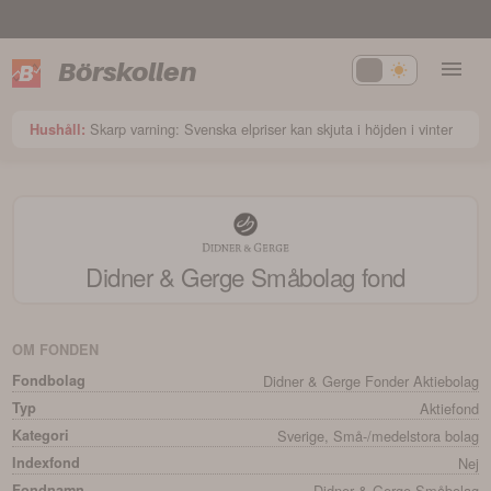
Börskollen
Skarp varning: Svenska elpriser kan skjuta i höjden i vinter
Hushåll:
Didner & Gerge Småbolag
fond
OM FONDEN
Fondbolag
Didner & Gerge Fonder Aktiebolag
Typ
Aktiefond
Kategori
Sverige, Små-/medelstora bolag
Indexfond
Nej
Fondnamn
Didner & Gerge Småbolag