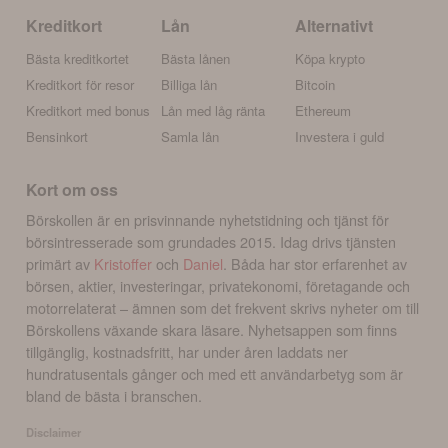
Kreditkort
Lån
Alternativt
Bästa kreditkortet
Bästa lånen
Köpa krypto
Kreditkort för resor
Billiga lån
Bitcoin
Kreditkort med bonus
Lån med låg ränta
Ethereum
Bensinkort
Samla lån
Investera i guld
Kort om oss
Börskollen är en prisvinnande nyhetstidning och tjänst för
börsintresserade som grundades 2015. Idag drivs tjänsten
primärt av
Kristoffer
och
Daniel
. Båda har stor erfarenhet av
börsen, aktier, investeringar, privatekonomi, företagande och
motorrelaterat – ämnen som det frekvent skrivs nyheter om till
Börskollens växande skara läsare. Nyhetsappen som finns
tillgänglig, kostnadsfritt, har under åren laddats ner
hundratusentals gånger och med ett användarbetyg som är
bland de bästa i branschen.
Disclaimer