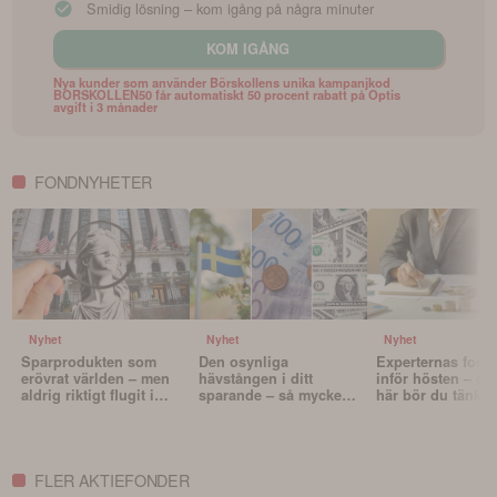
Smidig lösning – kom igång på några minuter
KOM IGÅNG
Nya kunder som använder Börskollens unika kampanjkod
BORSKOLLEN50 får automatiskt 50 procent rabatt på Optis
avgift i 3 månader
FONDNYHETER
Nyhet
Nyhet
Nyhet
Sparprodukten som
Den osynliga
Experternas fond
erövrat världen – men
hävstången i ditt
inför hösten – oc
aldrig riktigt flugit i
sparande – så mycket
här bör du tänka 
Sverige
påverkar valutan din
innan du väljer f
portfölj
FLER AKTIEFONDER