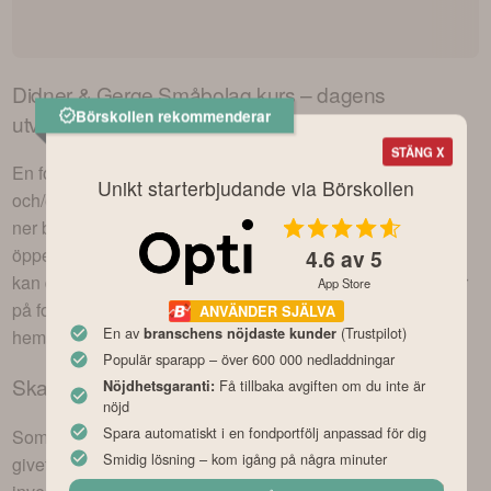
Didner & Gerge Småbolag
kurs – dagens
Börskollen rekommenderar
utveckling
STÄNG X
En fond likt
Didner & Gerge Småbolag
kan bestå av aktier
Unikt starterbjudande via Börskollen
och/eller andra värdepapper och rör sig således upp eller
ner baserat på innehavens rörelser under börsens
öppettider. Dagens utveckling i
Didner & Gerge Småbolag
4.6
av 5
kan du se på flera sätt varav ett sätt är att kolla t.ex
här
eller
App Store
på fondbolaget
Didner & Gerge Fonder Aktiebolag
s egen
ANVÄNDER SJÄLVA
En av
(Trustpilot)
branschens nöjdaste kunder
hemsida.
Populär sparapp – över 600 000 nedladdningar
Ska man köpa
Didner & Gerge Småbolag
?
Få tillbaka avgiften om du inte är
Nöjdhetsgaranti:
nöjd
Spara automatiskt i en fondportfölj anpassad för dig
Som alltid när det kommer till investeringar finns det inget
Smidig lösning – kom igång på några minuter
givet rätt eller fel, utan det beror helt på vad du är för typ av