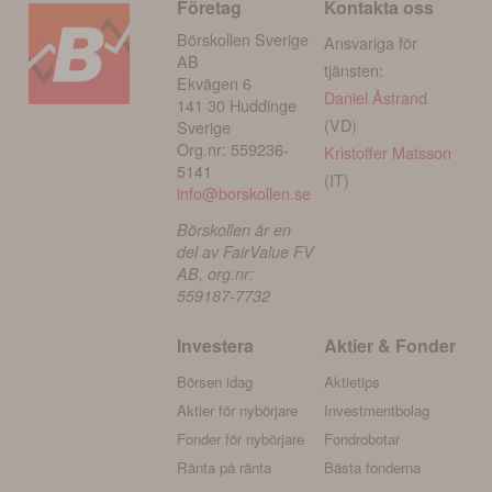
Företag
Kontakta oss
Börskollen Sverige
Ansvariga för
AB
tjänsten:
Ekvägen 6
Daniel Åstrand
141 30 Huddinge
(VD)
Sverige
Org.nr: 559236-
Kristoffer Matsson
5141
(IT)
info@borskollen.se
Börskollen är en
del av FairValue FV
AB, org.nr:
559187-7732
Investera
Aktier & Fonder
Börsen idag
Aktietips
Aktier för nybörjare
Investmentbolag
Fonder för nybörjare
Fondrobotar
Ränta på ränta
Bästa fonderna