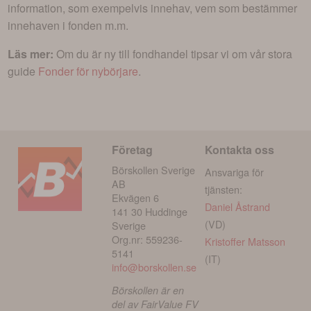
information, som exempelvis innehav, vem som bestämmer
innehaven i fonden m.m.
Läs mer:
Om du är ny till fondhandel tipsar vi om vår stora
guide
Fonder för nybörjare
.
Företag
Kontakta oss
Börskollen Sverige
Ansvariga för
AB
tjänsten:
Ekvägen 6
Daniel Åstrand
141 30 Huddinge
(VD)
Sverige
Org.nr: 559236-
Kristoffer Matsson
5141
(IT)
info@borskollen.se
Börskollen är en
del av FairValue FV