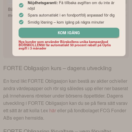
Få tillbaka avgiften om du inte är
Nöjdhetsgaranti:
nöjd
Bästa indexfonderna
Så börjar du
Vilken är Sver
med lägst avgifter
fondspara med Lysas
bästa fondrob
Spara automatiskt i en fondportfölj anpassad för dig
fondrobot
Smidig lösning – kom igång på några minuter
KOM IGÅNG
Nya kunder som använder Börskollens unika kampanjkod
BORSKOLLEN50 får automatiskt 50 procent rabatt på Optis
avgift i 3 månader
FORTE Obligasjon
kurs – dagens utveckling
En fond likt
FORTE Obligasjon
kan bestå av aktier och/eller
andra värdepapper och rör sig således upp eller ner baserat
på innehavens rörelser under börsens öppettider. Dagens
utveckling i
FORTE Obligasjon
kan du se på flera sätt varav
ett sätt är att kolla t.ex
här
eller på fondbolaget
FCG Fonder
AB
s egen hemsida.
FORTE Obligasjon
förvaltare – vem förvaltar