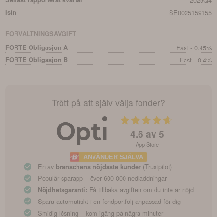
Senast rapporterat kvartal
2025Q4
Isin
SE0025159155
FÖRVALTNINGSAVGIFT
FORTE Obligasjon A
Fast - 0.45%
FORTE Obligasjon B
Fast - 0.4%
Trött på att själv välja fonder?
4.6
av 5
App Store
ANVÄNDER SJÄLVA
En av
(Trustpilot)
branschens nöjdaste kunder
Populär sparapp – över 600 000 nedladdningar
Få tillbaka avgiften om du inte är nöjd
Nöjdhetsgaranti:
Spara automatiskt i en fondportfölj anpassad för dig
Smidig lösning – kom igång på några minuter