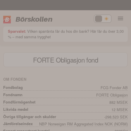
Börskollen
Vilken sparränta får du hos din bank? Här får du över 3,00
Sparvalet:
% – med samma trygghet
FORTE Obligasjon
fond
OM FONDEN
Fondbolag
FCG Fonder AB
Fondnamn
FORTE Obligasjon
Fondförmögenhet
882 MSEK
Likvida medel
12 MSEK
Övriga tillgångar och skulder
-298,523 SEK
Jämförelseindex
NBP Norweigan RM Aggregated Index NOK (NORM)