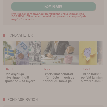
KOM IGÅNG
Nya kunder som använder Börskollens unika kampanjkod
BORSKOLLEN50 får automatiskt 50 procent rabatt på Optis
avgift i 3 månader
FONDNYHETER
Nyhet
Nyhet
Nyhet
Den osynliga
Experternas fondråd
Tid på börsen slå
hävstången i ditt
inför hösten – och det
perfekt tajming – 
sparande – så mycket
här bör du tänka på
siffrorna som bev
påverkar valutan din
innan du väljer fonder
det
portfölj
FONDINSPIRATION