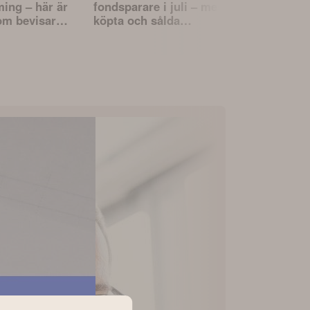
ming – här är
fondsparare i juli – mest
utdelningsf
om bevisar
köpta och sålda
köpa – enli
fonderna
Morningsta