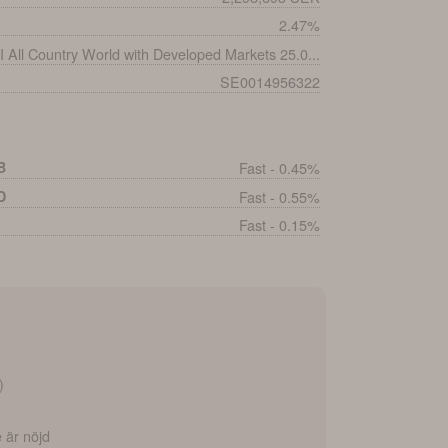
2.47%
 All Country World with Developed Markets 25.0...
SE0014956322
B
Fast - 0.45%
D
Fast - 0.55%
Fast - 0.15%
)
e är nöjd