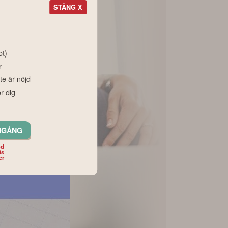
STÄNG X
ot)
r
te är nöjd
r dig
IGÅNG
od
is
er