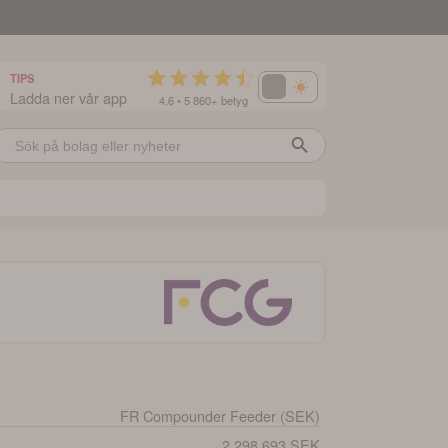
TIPS
Ladda ner vår app
4.6 • 5 860+ betyg
FR Compounder Feeder (SEK)
2,298,693 SEK