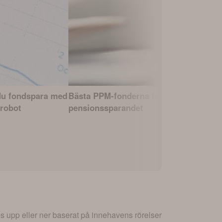
du fondspara med
Bästa PPM-fonderna för
Avanza Zer
robot
pensionssparandet
indexfond
s upp eller ner baserat på innehavens rörelser