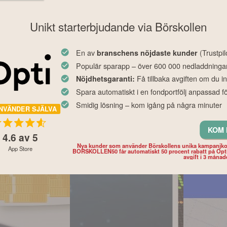
Unikt starterbjudande via Börskollen
En av
(Trustpil
branschens nöjdaste kunder
Populär sparapp – över 600 000 nedladdninga
Få tillbaka avgiften om du in
Nöjdhetsgaranti:
Spara automatiskt i en fondportfölj anpassad fö
Smidig lösning – kom igång på några minuter
NVÄNDER SJÄLVA
KOM 
4.6
av 5
Nya kunder som använder Börskollens unika kampanjk
App Store
BORSKOLLEN50 får automatiskt 50 procent rabatt på Opt
avgift i 3 månad