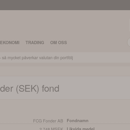
TEKONOMI
TRADING
OM OSS
 så mycket påverkar valutan din portfölj
der (SEK)
fond
FCG Fonder AB
Fondnamn
2,748 MSEK
Likvida medel