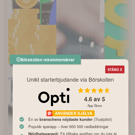
Börskollen rekommenderar
STÄNG X
Unikt starterbjudande via Börskollen
4.6
av 5
App Store
ANVÄNDER SJÄLVA
En av
(Trustpilot)
branschens nöjdaste kunder
Populär sparapp – över 600 000 nedladdningar
Få tillbaka avgiften om du inte är
Nöjdhetsgaranti: