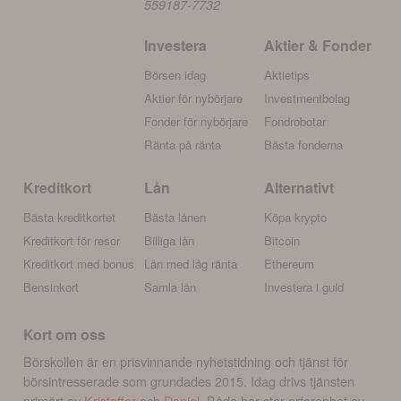
559187-7732
Investera
Aktier & Fonder
Börsen idag
Aktietips
Aktier för nybörjare
Investmentbolag
Fonder för nybörjare
Fondrobotar
Ränta på ränta
Bästa fonderna
Kreditkort
Lån
Alternativt
Bästa kreditkortet
Bästa lånen
Köpa krypto
Kreditkort för resor
Billiga lån
Bitcoin
Kreditkort med bonus
Lån med låg ränta
Ethereum
Bensinkort
Samla lån
Investera i guld
Kort om oss
Börskollen är en prisvinnande nyhetstidning och tjänst för
börsintresserade som grundades 2015. Idag drivs tjänsten
primärt av
Kristoffer
och
Daniel
. Båda har stor erfarenhet av