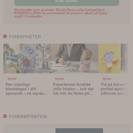
KOM IGÅNG
Nya kunder som använder Börskollens unika kampanjkod
BORSKOLLEN50 får automatiskt 50 procent rabatt på Optis
avgift i 3 månader
FONDNYHETER
Nyhet
Nyhet
Nyhet
Den osynliga
Experternas fondråd
Tid på börsen slå
hävstången i ditt
inför hösten – och det
perfekt tajming – 
sparande – så mycket
här bör du tänka på
siffrorna som bev
påverkar valutan din
innan du väljer fonder
det
portfölj
FONDINSPIRATION