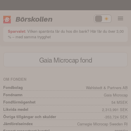
Börskollen
Vilken sparränta får du hos din bank? Här får du över 3,00
Sparvalet:
% – med samma trygghet
Gaia Microcap
fond
OM FONDEN
Fondbolag
Wahlstedt & Partners AB
Fondnamn
Gaia Microcap
Fondförmögenhet
54 MSEK
Likvida medel
2,313,991 SEK
Övriga tillgångar och skulder
-353,724 SEK
Jämförelseindex
Carnegie Microcap Sweden RI