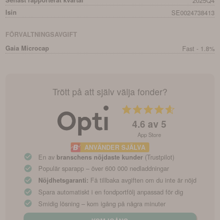
Senast rapporterat kvartal
2025Q4
Isin
SE0024738413
FÖRVALTNINGSAVGIFT
Gaia Microcap
Fast - 1.8%
Trött på att själv välja fonder?
4.6
av 5
App Store
ANVÄNDER SJÄLVA
En av
(Trustpilot)
branschens nöjdaste kunder
Populär sparapp – över 600 000 nedladdningar
Få tillbaka avgiften om du inte är nöjd
Nöjdhetsgaranti:
Spara automatiskt i en fondportfölj anpassad för dig
Smidig lösning – kom igång på några minuter