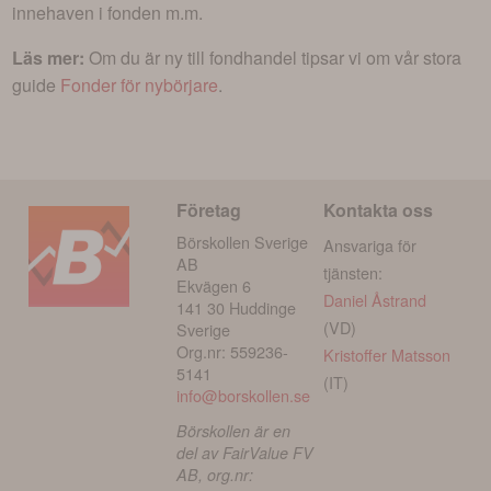
innehaven i fonden m.m.
Läs mer:
Om du är ny till fondhandel tipsar vi om vår stora
guide
Fonder för nybörjare
.
Företag
Kontakta oss
Börskollen Sverige
Ansvariga för
AB
tjänsten:
Ekvägen 6
Daniel Åstrand
141 30 Huddinge
(VD)
Sverige
Org.nr: 559236-
Kristoffer Matsson
5141
(IT)
info@borskollen.se
Börskollen är en
del av FairValue FV
AB, org.nr: