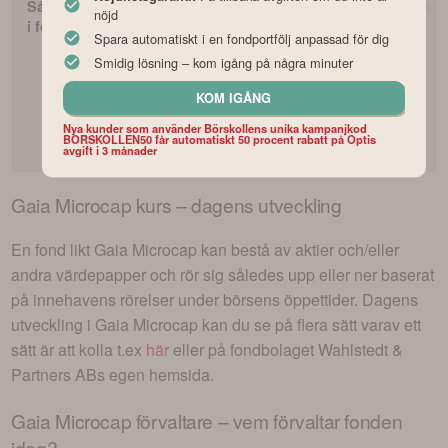
Så börjar du investera
Avanza Zero – Bästa
Fonderna med
nöjd
i fonder som nybörjare
indexfonden?
avkastning
Spara automatiskt i en fondportfölj anpassad för dig
Smidig lösning – kom igång på några minuter
KOM IGÅNG
Nya kunder som använder Börskollens unika kampanjkod
BORSKOLLEN50 får automatiskt 50 procent rabatt på Optis
avgift i 3 månader
Gaia Microcap
kurs – dagens utveckling
En fond likt
Gaia Microcap
kan bestå av aktier och/eller
andra värdepapper och rör sig således upp eller ner baserat
på innehavens rörelser under börsens öppettider. Dagens
utveckling i
Gaia Microcap
kan du se på flera sätt varav ett
sätt är att kolla t.ex
här
eller på fondbolaget
Wahlstedt &
Partners AB
s egen hemsida.
Gaia Microcap
förvaltare – vem förvaltar fonden
idag?