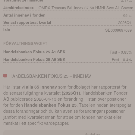
Volatilitet 24 månader
3.17%
Jämförelseindex
OMRX Treasury Bill Index 37.50 HMNI Swe All Govern.
Antal innehav i fonden
65 st
Senast rapporterat kvartal
2026Q1
Isin
SE0009697089
FÖRVALTNINGSAVGIFT
Handelsbanken Fokus 25 A1 SEK
Fast - 0.85%
Handelsbanken Fokus 25 A9 SEK
Fast - 0.4%
HANDELSBANKEN FOKUS 25 – INNEHAV
Här listar vi
som fondbolaget har rapporterat för
alla 65 innehav
de senast fullgångna kvartalet
.
Handelsbanken Fonder
(
2026Q1
)
AB
publicerade
2026-04-13
en förändring i listan över positioner
för fonden
. Tabellen nedan återspeglar
Handelsbanken Fokus 25
dessa förändringar och du kan även se förändringar i positioner
jämfört med kvartalet innan för att se om fonden har ökat eller
minskat i ett specifikt värdepapper.
Andel av