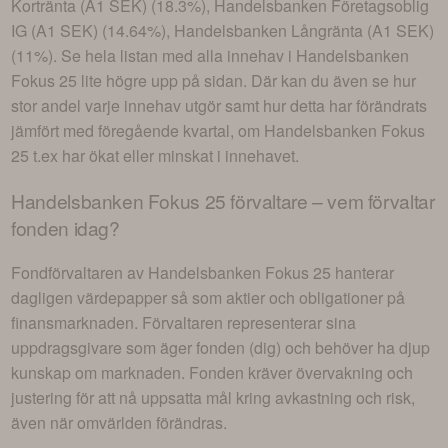
Kortränta (A1 SEK) (18.3%), Handelsbanken Företagsoblig
IG (A1 SEK) (14.64%), Handelsbanken Långränta (A1 SEK)
(11%)
. Se hela listan med alla innehav i
Handelsbanken
Fokus 25
lite högre upp på sidan. Där kan du även se hur
stor andel varje innehav utgör samt hur detta har förändrats
jämfört med föregående kvartal, om
Handelsbanken Fokus
25
t.ex har ökat eller minskat i innehavet.
Handelsbanken Fokus 25
förvaltare – vem förvaltar
fonden idag?
Fondförvaltaren av
Handelsbanken Fokus 25
hanterar
dagligen värdepapper så som aktier och obligationer på
finansmarknaden. Förvaltaren representerar sina
uppdragsgivare som äger fonden (dig) och behöver ha djup
kunskap om marknaden. Fonden kräver övervakning och
justering för att nå uppsatta mål kring avkastning och risk,
även när omvärlden förändras.