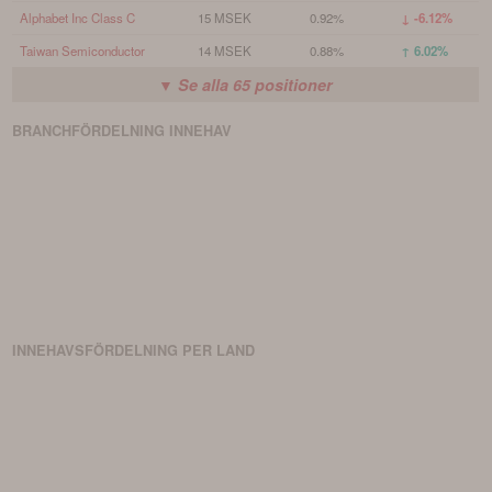
Alphabet Inc Class C
15 MSEK
0.92%
↓ -6.12%
Taiwan Semiconductor
14 MSEK
0.88%
↑ 6.02%
▼ Se alla
65
positioner
BRANCHFÖRDELNING
INNEHAV
INNEHAVSFÖRDELNING PER LAND