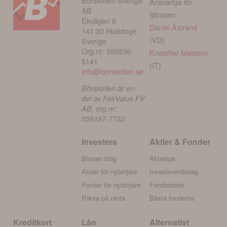
Börskollen Sverige
Ansvariga för
AB
tjänsten:
Ekvägen 6
Daniel Åstrand
141 30 Huddinge
(VD)
Sverige
Org.nr: 559236-
Kristoffer Matsson
5141
(IT)
info@borskollen.se
Börskollen är en
del av FairValue FV
AB, org.nr:
559187-7732
Investera
Aktier & Fonder
Börsen idag
Aktietips
Aktier för nybörjare
Investmentbolag
Fonder för nybörjare
Fondrobotar
Ränta på ränta
Bästa fonderna
Kreditkort
Lån
Alternativt