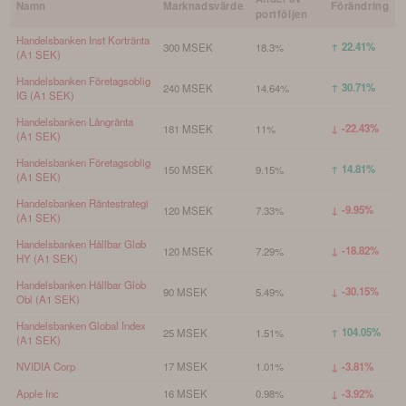
Namn
Marknadsvärde
Förändring
portföljen
Handelsbanken Inst Kortränta
↑ 22.41%
300 MSEK
18.3%
(A1 SEK)
Handelsbanken Företagsoblig
↑ 30.71%
240 MSEK
14.64%
IG (A1 SEK)
Handelsbanken Långränta
↓ -22.43%
181 MSEK
11%
(A1 SEK)
Handelsbanken Företagsoblig
↑ 14.81%
150 MSEK
9.15%
(A1 SEK)
Handelsbanken Räntestrategi
↓ -9.95%
120 MSEK
7.33%
(A1 SEK)
Handelsbanken Hållbar Glob
↓ -18.82%
120 MSEK
7.29%
HY (A1 SEK)
Handelsbanken Hållbar Glob
↓ -30.15%
90 MSEK
5.49%
Obl (A1 SEK)
Handelsbanken Global Index
↑ 104.05%
25 MSEK
1.51%
(A1 SEK)
NVIDIA Corp
17 MSEK
1.01%
↓ -3.81%
Apple Inc
16 MSEK
0.98%
↓ -3.92%