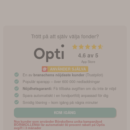
Trött på att själv välja fonder?
4.6
av 5
App Store
ANVÄNDER SJÄLVA
En av
(Trustpilot)
branschens nöjdaste kunder
Populär sparapp – över 600 000 nedladdningar
Få tillbaka avgiften om du inte är nöjd
Nöjdhetsgaranti:
Spara automatiskt i en fondportfölj anpassad för dig
Smidig lösning – kom igång på några minuter
KOM IGÅNG
Nya kunder som använder Börskollens unika kampanjkod
BORSKOLLEN50 får automatiskt 50 procent rabatt på Optis
avgift i 3 månader