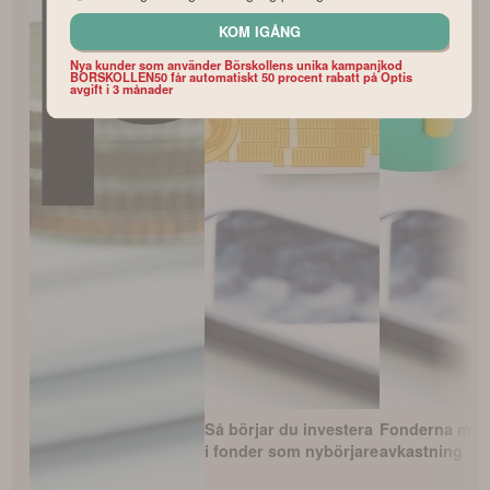
KOM IGÅNG
Nya kunder som använder Börskollens unika kampanjkod
BORSKOLLEN50 får automatiskt 50 procent rabatt på Optis
avgift i 3 månader
Så börjar du investera
Fonderna med
i fonder som nybörjare
avkastning