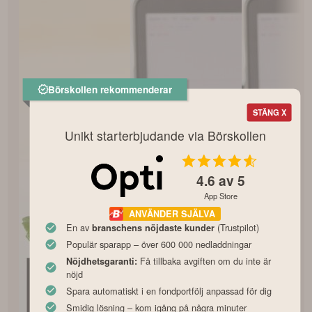
Börskollen rekommenderar
STÄNG X
Unikt starterbjudande via Börskollen
4.6
av 5
App Store
ANVÄNDER SJÄLVA
En av
(Trustpilot)
branschens nöjdaste kunder
Populär sparapp – över 600 000 nedladdningar
Få tillbaka avgiften om du inte är
Nöjdhetsgaranti:
nöjd
Spara automatiskt i en fondportfölj anpassad för dig
Smidig lösning – kom igång på några minuter