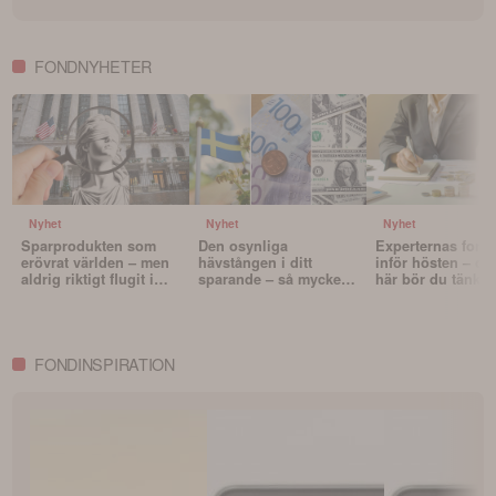
FONDNYHETER
Nyhet
Nyhet
Nyhet
Sparprodukten som
Den osynliga
Experternas fond
erövrat världen – men
hävstången i ditt
inför hösten – oc
aldrig riktigt flugit i
sparande – så mycket
här bör du tänka 
Sverige
påverkar valutan din
innan du väljer f
portfölj
FONDINSPIRATION