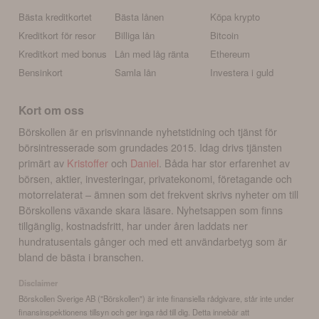
Bästa kreditkortet
Bästa lånen
Köpa krypto
Kreditkort för resor
Billiga lån
Bitcoin
Kreditkort med bonus
Lån med låg ränta
Ethereum
Bensinkort
Samla lån
Investera i guld
Kort om oss
Börskollen är en prisvinnande nyhetstidning och tjänst för
börsintresserade som grundades 2015. Idag drivs tjänsten
primärt av
Kristoffer
och
Daniel
. Båda har stor erfarenhet av
börsen, aktier, investeringar, privatekonomi, företagande och
motorrelaterat – ämnen som det frekvent skrivs nyheter om till
Börskollens växande skara läsare. Nyhetsappen som finns
tillgänglig, kostnadsfritt, har under åren laddats ner
hundratusentals gånger och med ett användarbetyg som är
bland de bästa i branschen.
Disclaimer
Börskollen Sverige AB ("Börskollen") är inte finansiella rådgivare, står inte under
finansinspektionens tillsyn och ger inga råd till dig. Detta innebär att