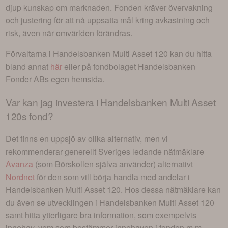
djup kunskap om marknaden. Fonden kräver övervakning
och justering för att nå uppsatta mål kring avkastning och
risk, även när omvärlden förändras.
Förvaltarna i
Handelsbanken Multi Asset 120
kan du hitta
bland annat
här
eller på fondbolaget
Handelsbanken
Fonder AB
s egen hemsida.
Var kan jag investera i
Handelsbanken Multi Asset
120s fond
?
Det finns en uppsjö av olika alternativ, men vi
rekommenderar generellt Sveriges ledande nätmäklare
Avanza
(som Börskollen själva använder) alternativt
Nordnet
för den som vill börja handla med andelar i
Handelsbanken Multi Asset 120
. Hos dessa nätmäklare kan
du även se utvecklingen i
Handelsbanken Multi Asset 120
samt hitta ytterligare bra information, som exempelvis
innehav, vem som bestämmer innehaven i fonden m.m.