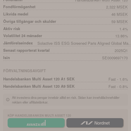
Fondförmögenhet
2,322 MSEK
Likvida medel
46 MSEK
Övriga tillgångar och skulder
59 MSEK
Aktiv risk
1.4%
Volatilitet 24 månader
13.86%
Jämförelseindex
Solactive ISS ESG Screened Paris Aligned Global Ma..
Senast rapporterat kvartal
2025Q1
Isin
SE0009697170
FÖRVALTNINGSAVGIFT
Handelsbanken Multi Asset 120 A1 SEK
Fast - 1.6%
Handelsbanken Multi Asset 120 A9 SEK
Fast - 0.8%
Att investera dina pengar innebär alltid en risk. Sidan kan innehålla/innehåller
reklam eller affiliatelänkar.
KÖP
HANDELSBANKEN MULTI ASSET 120