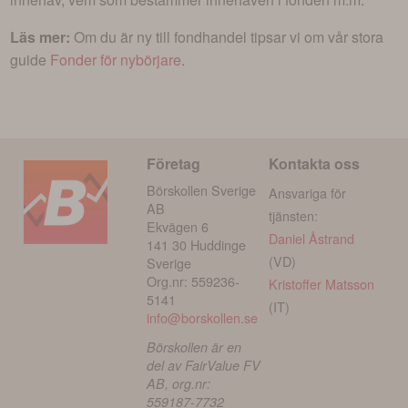
Läs mer:
Om du är ny till fondhandel tipsar vi om vår stora
guide
Fonder för nybörjare
.
Företag
Kontakta oss
Börskollen Sverige
Ansvariga för
AB
tjänsten:
Ekvägen 6
Daniel Åstrand
141 30 Huddinge
(VD)
Sverige
Org.nr: 559236-
Kristoffer Matsson
5141
(IT)
info@borskollen.se
Börskollen är en
del av FairValue FV
AB, org.nr:
559187-7732