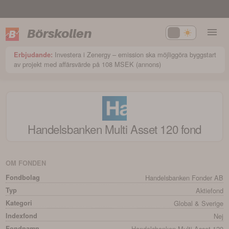
Börskollen
Investera i Zenergy – emission ska möjliggöra byggstart
Erbjudande:
av projekt med affärsvärde på 108 MSEK (annons)
Handelsbanken Multi Asset 120
fond
OM FONDEN
Fondbolag
Handelsbanken Fonder AB
Typ
Aktiefond
Kategori
Global & Sverige
Indexfond
Nej
Fondnamn
Handelsbanken Multi Asset 120