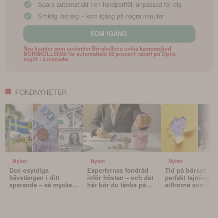
Spara automatiskt i en fondportfölj anpassad för dig
Smidig lösning – kom igång på några minuter
KOM IGÅNG
Nya kunder som använder Börskollens unika kampanjkod
BORSKOLLEN50 får automatiskt 50 procent rabatt på Optis
avgift i 3 månader
FONDNYHETER
Nyhet
Nyhet
Nyhet
Den osynliga
Experternas fondråd
Tid på börsen slå
hävstången i ditt
inför hösten – och det
perfekt tajming – 
sparande – så mycket
här bör du tänka på
siffrorna som bev
påverkar valutan din
innan du väljer fonder
det
portfölj