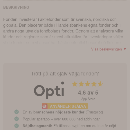
BESKRIVNING
Fonden investerar i aktiefonder som är svenska, nordiska och
globala. Den placerar både i Handelsbankens egna fonder och i
andra noga utvalda fondbolags fonder. Genom att analysera vilka
länder och regioner som är mest attraktiva för investeringar väljer
vi de fonder som vi anser har bästa potential baserat på tidigare
resultat och investeringsstrategi. Fonden är en värdepappersfond
Visa beskrivningen ▼
(UCITS) och har tillåtelse att investera i följande typer av tillgångar:
- överlåtbara värdepapper, - penningmarknadsinstrument, -
derivatinstrument, - fondandelar, och - insättningar i kreditinstitut.
Trött på att själv välja fonder?
4.6
av 5
App Store
ANVÄNDER SJÄLVA
En av
(Trustpilot)
branschens nöjdaste kunder
Populär sparapp – över 600 000 nedladdningar
Få tillbaka avgiften om du inte är nöjd
Nöjdhetsgaranti: