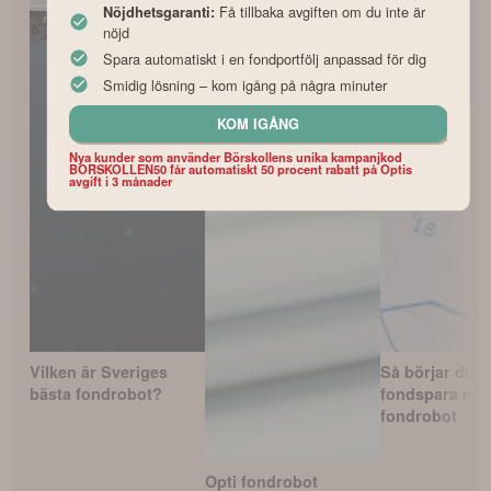
Få tillbaka avgiften om du inte är
Nöjdhetsgaranti:
nöjd
Spara automatiskt i en fondportfölj anpassad för dig
Smidig lösning – kom igång på några minuter
KOM IGÅNG
Nya kunder som använder Börskollens unika kampanjkod
BORSKOLLEN50 får automatiskt 50 procent rabatt på Optis
avgift i 3 månader
Vilken är Sveriges
Så börjar du
bästa fondrobot?
fondspara me
fondrobot
Opti fondrobot