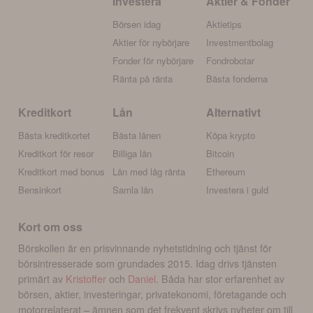
Investera
Aktier & Fonder
Börsen idag
Aktietips
Aktier för nybörjare
Investmentbolag
Fonder för nybörjare
Fondrobotar
Ränta på ränta
Bästa fonderna
Kreditkort
Lån
Alternativt
Bästa kreditkortet
Bästa lånen
Köpa krypto
Kreditkort för resor
Billiga lån
Bitcoin
Kreditkort med bonus
Lån med låg ränta
Ethereum
Bensinkort
Samla lån
Investera i guld
Kort om oss
Börskollen är en prisvinnande nyhetstidning och tjänst för
börsintresserade som grundades 2015. Idag drivs tjänsten
primärt av
Kristoffer
och
Daniel
. Båda har stor erfarenhet av
börsen, aktier, investeringar, privatekonomi, företagande och
motorrelaterat – ämnen som det frekvent skrivs nyheter om till