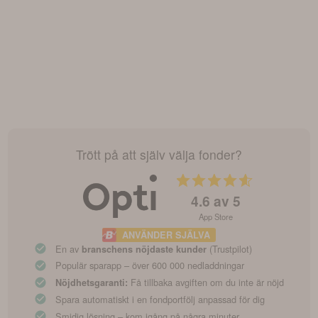
Trött på att själv välja fonder?
4.6
av 5
App Store
ANVÄNDER SJÄLVA
En av
(Trustpilot)
branschens nöjdaste kunder
Populär sparapp – över 600 000 nedladdningar
Få tillbaka avgiften om du inte är nöjd
Nöjdhetsgaranti:
Spara automatiskt i en fondportfölj anpassad för dig
Smidig lösning – kom igång på några minuter