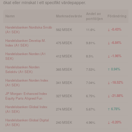
ökat eller minskat i ett specifikt värdepapper.
Andel av
Namn
Marknadsvärde
Förändring
portföljen
Handelsbanken Nordiska Småb
↓ -0.43%
562 MSEK
11.6%
(A1 SEK)
Handelsbanken Develop M.
↓ -6.84%
475 MSEK
9.81%
Index (A1 SEK)
Handelsbanken Norden (A1
↓ -1.96%
412 MSEK
8.5%
SEK)
Handelsbanken Norden
↑ 0.94%
365 MSEK
7.53%
Selektiv (A1 SEK)
Handelsbanken Norden Index
↓ -18.52%
341 MSEK
7.04%
(A1 SEK)
JP Morgan- Enhanced Index
↓ -21.88%
327 MSEK
6.75%
Equity Paris Aligned Fun
Handelsbanken Global Index
↑ 6.78%
274 MSEK
5.67%
(A1 SEK)
Handelsbanken Global Digital
↓ -0.20%
240 MSEK
4.96%
(A1 SEK)