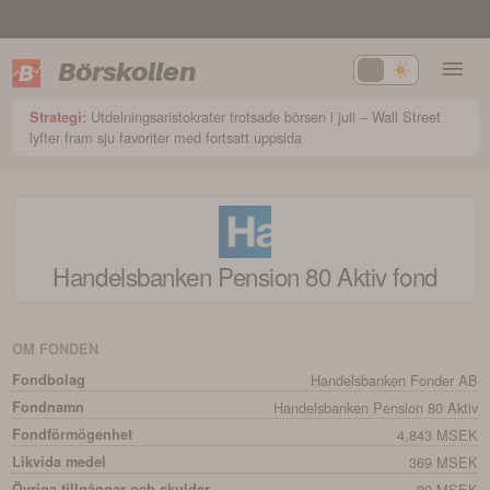
Börskollen
Utdelningsaristokrater trotsade börsen i juli – Wall Street
Strategi:
lyfter fram sju favoriter med fortsatt uppsida
Handelsbanken Pension 80 Aktiv
fond
OM FONDEN
Fondbolag
Handelsbanken Fonder AB
Fondnamn
Handelsbanken Pension 80 Aktiv
Fondförmögenhet
4,843 MSEK
Likvida medel
369 MSEK
Övriga tillgångar och skulder
80 MSEK