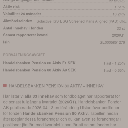
Aktiv risk
1.51%
Volatilitet 24 månader
10.24%
Jämförelseindex
Solactive ISS ESG Screened Paris Aligned (PAB) Glo..
Antal innehav i fonden
33 st
Senast rapporterat kvartal
2026Q1
Isin
SE0005851276
FÖRVALTNINGSAVGIFT
Handelsbanken Pension 80 Aktiv F1 SEK
Fast - 1.25%
Handelsbanken Pension 80 Aktiv A9 SEK
Fast - 0.65%
HANDELSBANKEN PENSION 80 AKTIV – INNEHAV
Här listar vi
som fondbolaget har rapporterat för
alla 33 innehav
de senast fullgångna kvartalet
.
Handelsbanken Fonder
(
2026Q1
)
AB
publicerade
2026-04-13
en förändring i listan över positioner
för fonden
. Tabellen nedan
Handelsbanken Pension 80 Aktiv
återspeglar dessa förändringar och du kan även se förändringar i
positioner jämfört med kvartalet innan för att se om fonden har