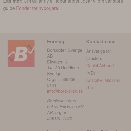
Läs mer:
Om du är ny till fondhandel tipsar vi om vår stora
guide
Fonder för nybörjare
.
Företag
Kontakta oss
Börskollen Sverige
Ansvariga för
AB
tjänsten:
Ekvägen 6
Daniel Åstrand
141 30 Huddinge
(VD)
Sverige
Org.nr: 559236-
Kristoffer Matsson
5141
(IT)
info@borskollen.se
Börskollen är en
del av FairValue FV
AB, org.nr:
559187-7732