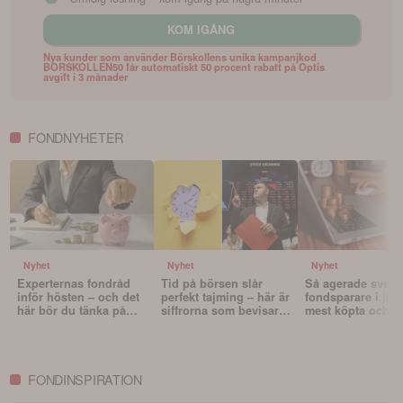
KOM IGÅNG
Nya kunder som använder Börskollens unika kampanjkod
BORSKOLLEN50 får automatiskt 50 procent rabatt på Optis
avgift i 3 månader
FONDNYHETER
Nyhet
Nyhet
Nyhet
Experternas fondråd
Tid på börsen slår
Så agerade sven
inför hösten – och det
perfekt tajming – här är
fondsparare i juli
här bör du tänka på
siffrorna som bevisar
mest köpta och s
innan du väljer fonder
det
fonderna
FONDINSPIRATION