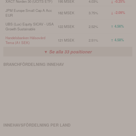
XACT Norden 30 (UCITS ETF)
195 MSEK
4.03%
↓ -0.25%
JPM Europe Small Cap A Acc
↓ -2.09%
182 MSEK
3.75%
EUR
UBS (Lux) Equity SICAV - USA
↑ 4.56%
122 MSEK
2.52%
Growth Sustainable
Handelsbanken Hälsovård
↑ 4.58%
121 MSEK
2.51%
Tema (A1 SEK)
▼ Se alla
33
positioner
BRANCHFÖRDELNING
INNEHAV
INNEHAVSFÖRDELNING PER LAND