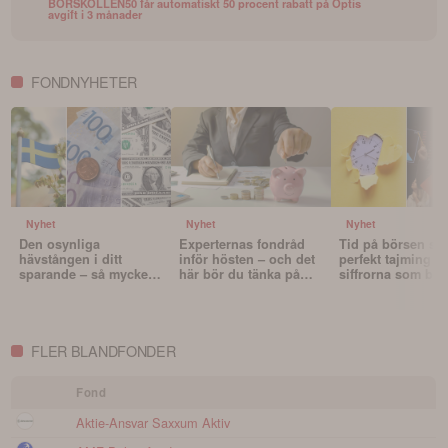
BORSKOLLEN50 får automatiskt 50 procent rabatt på Optis
avgift i 3 månader
FONDNYHETER
Nyhet
Nyhet
Nyhet
Den osynliga
Experternas fondråd
Tid på börsen slå
hävstången i ditt
inför hösten – och det
perfekt tajming – 
sparande – så mycket
här bör du tänka på
siffrorna som bev
påverkar valutan din
innan du väljer fonder
det
portfölj
FLER BLANDFONDER
Fond
Aktie-Ansvar Saxxum Aktiv