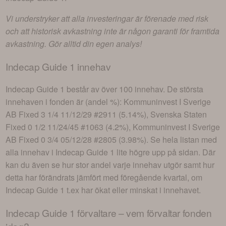
Vi understryker att alla investeringar är förenade med risk
och att historisk avkastning inte är någon garanti för framtida
avkastning. Gör alltid din egen analys!
Indecap Guide 1
innehav
Indecap Guide 1
består av
över 100 innehav
. De största
innehaven i fonden är (andel %):
Kommuninvest I Sverige
AB Fixed 3 1/4 11/12/29 #2911 (5.14%), Svenska Staten
Fixed 0 1/2 11/24/45 #1063 (4.2%), Kommuninvest I Sverige
AB Fixed 0 3/4 05/12/28 #2805 (3.98%)
. Se hela listan med
alla innehav i
Indecap Guide 1
lite högre upp på sidan. Där
kan du även se hur stor andel varje innehav utgör samt hur
detta har förändrats jämfört med föregående kvartal, om
Indecap Guide 1
t.ex har ökat eller minskat i innehavet.
Indecap Guide 1
förvaltare – vem förvaltar fonden