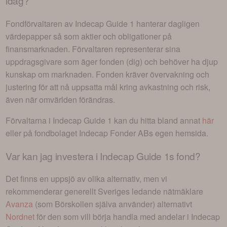
idag?
Fondförvaltaren av
Indecap Guide 1
hanterar dagligen
värdepapper så som aktier och obligationer på
finansmarknaden. Förvaltaren representerar sina
uppdragsgivare som äger fonden (dig) och behöver ha djup
kunskap om marknaden. Fonden kräver övervakning och
justering för att nå uppsatta mål kring avkastning och risk,
även när omvärlden förändras.
Förvaltarna i
Indecap Guide 1
kan du hitta bland annat
här
eller på fondbolaget
Indecap Fonder AB
s egen hemsida.
Var kan jag investera i
Indecap Guide 1s fond
?
Det finns en uppsjö av olika alternativ, men vi
rekommenderar generellt Sveriges ledande nätmäklare
Avanza
(som Börskollen själva använder) alternativt
Nordnet
för den som vill börja handla med andelar i
Indecap