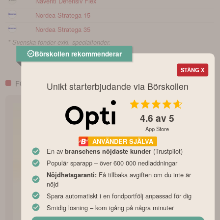
Naventi Defensiv Flex
Nordea Stratega 15
Nordea Stratega 35
* Svenska fonder exkl. specialfonder.
Börskollen rekommenderar
Visa fler
STÄNG X
FONDINSPIRATION
Unikt starterbjudande via Börskollen
4.6
av 5
App Store
ANVÄNDER SJÄLVA
En av
(Trustpilot)
branschens nöjdaste kunder
Populär sparapp – över 600 000 nedladdningar
Få tillbaka avgiften om du inte är
Nöjdhetsgaranti:
nöjd
Spara automatiskt i en fondportfölj anpassad för dig
Smidig lösning – kom igång på några minuter