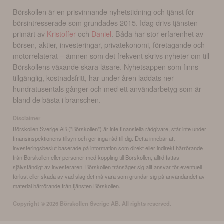
Börskollen är en prisvinnande nyhetstidning och tjänst för
börsintresserade som grundades 2015. Idag drivs tjänsten
primärt av
Kristoffer
och
Daniel
. Båda har stor erfarenhet av
börsen, aktier, investeringar, privatekonomi, företagande och
motorrelaterat – ämnen som det frekvent skrivs nyheter om till
Börskollens växande skara läsare. Nyhetsappen som finns
tillgänglig, kostnadsfritt, har under åren laddats ner
hundratusentals gånger och med ett användarbetyg som är
bland de bästa i branschen.
Disclaimer
Börskollen Sverige AB ("Börskollen") är inte finansiella rådgivare, står inte under
finansinspektionens tillsyn och ger inga råd till dig. Detta innebär att
investeringsbeslut baserade på information som direkt eller indirekt härrörande
från Börskollen eller personer med koppling till Börskollen, alltid fattas
självständigt av investeraren. Börskollen frånsäger sig allt ansvar för eventuell
förlust eller skada av vad slag det må vara som grundar sig på användandet av
material härrörande från tjänsten Börskollen.
Copyright ©
2026
Börskollen Sverige AB. All rights reserved.