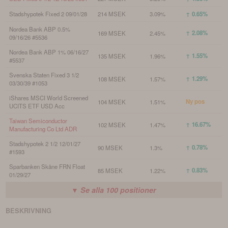
Stadshypotek Fixed 2 09/01/28
214 MSEK
3.09%
↑ 0.65%
Nordea Bank ABP 0.5%
↑ 2.08%
169 MSEK
2.45%
09/16/26 #5536
Nordea Bank ABP 1% 06/16/27
↑ 1.55%
135 MSEK
1.96%
#5537
Svenska Staten Fixed 3 1/2
↑ 1.29%
108 MSEK
1.57%
03/30/39 #1053
iShares MSCI World Screened
Ny pos
104 MSEK
1.51%
UCITS ETF USD Acc
Taiwan Semiconductor
↑ 16.67%
102 MSEK
1.47%
Manufacturing Co Ltd ADR
Stadshypotek 2 1/2 12/01/27
↑ 0.78%
90 MSEK
1.3%
#1593
Sparbanken Skåne FRN Float
↑ 0.83%
85 MSEK
1.22%
01/29/27
▼ Se alla
100
positioner
BESKRIVNING