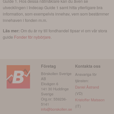
Guide 1
. Hos dessa nätmäklare kan du även se
utvecklingen i
Indecap Guide 1
samt hitta ytterligare bra
information, som exempelvis innehav, vem som bestämmer
innehaven i fonden m.m.
Läs mer:
Om du är ny till fondhandel tipsar vi om vår stora
guide
Fonder för nybörjare
.
Företag
Kontakta oss
Börskollen Sverige
Ansvariga för
AB
tjänsten:
Ekvägen 6
Daniel Åstrand
141 30 Huddinge
(VD)
Sverige
Org.nr: 559236-
Kristoffer Matsson
5141
(IT)
info@borskollen.se