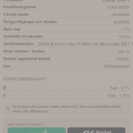
Fondförmögenhet
6,900 MSEK
Likvida medel
154 MSEK
Övriga tillgångar och skulder
34 MSEK
Aktiv risk
1.7%
Volatilitet 24 månader
3.61%
Jämförelseindex
OMRX Bond All Index 70 MSCI the World index (NET T.
Antal innehav i fonden
100+ st
Senast rapporterat kvartal
2026Q1
Isin
SE0008320840
FÖRVALTNINGSAVGIFT
B
Fast - 0.7%
C
Fast - 1.25%
Att investera dina pengar innebär alltid en risk. Sidan kan innehålla/innehåller
reklam eller affiliatelänkar.
KÖP
INDECAP GUIDE 1