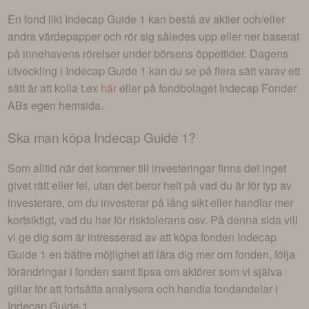
En fond likt
Indecap Guide 1
kan bestå av aktier och/eller
andra värdepapper och rör sig således upp eller ner baserat
på innehavens rörelser under börsens öppettider. Dagens
utveckling i
Indecap Guide 1
kan du se på flera sätt varav ett
sätt är att kolla t.ex
här
eller på fondbolaget
Indecap Fonder
AB
s egen hemsida.
Ska man köpa
Indecap Guide 1
?
Som alltid när det kommer till investeringar finns det inget
givet rätt eller fel, utan det beror helt på vad du är för typ av
investerare, om du investerar på lång sikt eller handlar mer
kortsiktigt, vad du har för risktolerans osv. På denna sida vill
vi ge dig som är intresserad av att köpa fonden
Indecap
Guide 1
en bättre möjlighet att lära dig mer om fonden, följa
förändringar i fonden samt tipsa om aktörer som vi själva
gillar för att fortsätta analysera och handla fondandelar i
Indecap Guide 1
.