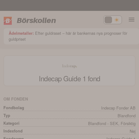
Börskollen
Efter guldraset – här är bankernas nya prognoser för
Ädelmetaller:
guldpriset
Indecap Guide 1
fond
OM FONDEN
Fondbolag
Indecap Fonder AB
Typ
Blandfond
Kategori
Blandfond - SEK, Försiktig
Indexfond
Nej
Fondnamn
Indecap Guide 1