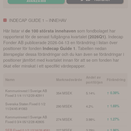
INDECAP GUIDE 1 – INNEHAV
Här listar vi
som fondbolaget har
de 100 största innehaven
rapporterat för de senast fullgångna kvartalet
.
Indecap
(
2026Q1
)
Fonder AB
publicerade
2026-04-13
en förändring i listan över
positioner för fonden
. Tabellen nedan
Indecap Guide 1
återspeglar dessa förändringar och du kan även se förändringar i
positioner jämfört med kvartalet innan för att se om fonden har
ökat eller minskat i ett specifikt värdepapper.
Andel av
Namn
Marknadsvärde
Förändring
portföljen
Kommuninvest I Sverige AB
↑ 0.39%
354 MSEK
5.14%
Fixed 3 1/4 11/12/29 #2911
Svenska Staten Fixed 0 1/2
↑ 1.69%
290 MSEK
4.2%
11/24/45 #1063
Kommuninvest I Sverige AB
↑ 1.27%
274 MSEK
3.98%
Fixed 0 3/4 05/12/28 #2805
SEB Fixed 0 1/2 12/16/26 #581
227 MSEK
3.29%
↑ 1.86%