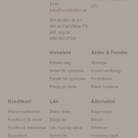
5141
(IT)
info@borskollen.se
Börskollen är en
del av FairValue FV
AB, org.nr:
559187-7732
Investera
Aktier & Fonder
Börsen idag
Aktietips
Aktier för nybörjare
Investmentbolag
Fonder för nybörjare
Fondrobotar
Ränta på ränta
Bästa fonderna
Kreditkort
Lån
Alternativt
Bästa kreditkortet
Bästa lånen
Köpa krypto
Kreditkort för resor
Billiga lån
Bitcoin
Kreditkort med bonus
Lån med låg ränta
Ethereum
Bensinkort
Samla lån
Investera i guld