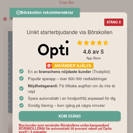
Visa fler
Börskollen rekommenderar
FONDINSPIRATION
STÄNG X
Unikt starterbjudande via Börskollen
4.6
av 5
App Store
ANVÄNDER SJÄLVA
En av
(Trustpilot)
branschens nöjdaste kunder
Populär sparapp – över 600 000 nedladdningar
Få tillbaka avgiften om du inte är
Nöjdhetsgaranti:
nöjd
Spara automatiskt i en fondportfölj anpassad för dig
Smidig lösning – kom igång på några minuter
KOM IGÅNG
Nya kunder som använder Börskollens unika kampanjkod
BORSKOLLEN50 får automatiskt 50 procent rabatt på Optis
avgift i 3 månader