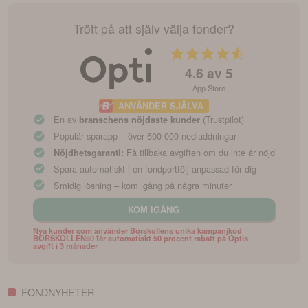
Trött på att själv välja fonder?
4.6
av 5
App Store
ANVÄNDER SJÄLVA
En av
(Trustpilot)
branschens nöjdaste kunder
Populär sparapp – över 600 000 nedladdningar
Få tillbaka avgiften om du inte är nöjd
Nöjdhetsgaranti:
Spara automatiskt i en fondportfölj anpassad för dig
Smidig lösning – kom igång på några minuter
KOM IGÅNG
Nya kunder som använder Börskollens unika kampanjkod
BORSKOLLEN50 får automatiskt 50 procent rabatt på Optis
avgift i 3 månader
FONDNYHETER