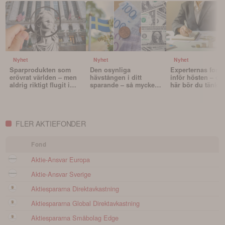
Nyhet
Nyhet
Nyhet
Sparprodukten som
Den osynliga
Experternas fond
erövrat världen – men
hävstången i ditt
inför hösten – oc
aldrig riktigt flugit i
sparande – så mycket
här bör du tänka 
Sverige
påverkar valutan din
innan du väljer f
portfölj
FLER AKTIEFONDER
Fond
Aktie-Ansvar Europa
Aktie-Ansvar Sverige
Aktiespararna Direktavkastning
Aktiespararna Global Direktavkastning
Aktiespararna Småbolag Edge