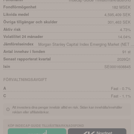
Fondförmögenhet
182 MSEK
Likvida medel
4,595,409 SEK
Övriga tillgångar och skulder
301,463 SEK
Aktiv risk
4.73%
Volatilitet 24 månader
14.04%
Jämförelseindex
Morgan Stanley Capital Index Emerging Market (NET ..
Antal innehav i fonden
91 st
Senast rapporterat kvartal
2026Q1
Isin
SE0001608845
FÖRVALTNINGSAVGIFT
A
Fast - 0.7%
C
Fast - 1.1%
Att investera dina pengar innebär alltid en risk. Sidan kan innehålla/innehåller
reklam eller affiliatelänkar.
KÖP
INDECAP GUIDE TILLVÄXTMARKNADSFOND