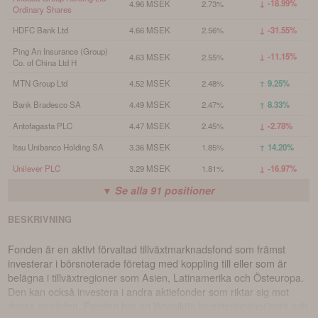
↓ -18.99%
4.96 MSEK
2.73%
Ordinary Shares
HDFC Bank Ltd
4.66 MSEK
2.56%
↓ -31.55%
Ping An Insurance (Group)
↓ -11.15%
4.63 MSEK
2.55%
Co. of China Ltd H
MTN Group Ltd
4.52 MSEK
2.48%
↑ 9.25%
Bank Bradesco SA
4.49 MSEK
2.47%
↑ 8.33%
Antofagasta PLC
4.47 MSEK
2.45%
↓ -2.78%
Itau Unibanco Holding SA
3.36 MSEK
1.85%
↑ 14.20%
Unilever PLC
3.29 MSEK
1.81%
↓ -16.97%
▼ Se alla
91
positioner
BESKRIVNING
Fonden är en aktivt förvaltad tillväxtmarknadsfond som främst
investerar i börsnoterade företag med koppling till eller som är
belägna i tillväxtregioner som Asien, Latinamerika och Östeuropa.
Den kan också investera i andra aktiefonder som riktar sig mot
dessa områden. Fonden har en långsiktig investeringshorisont och