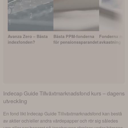
Avanza Zero – Bästa
Bästa PPM-fonderna
Fonderna med
indexfonden?
för pensionssparandet
avkastning
Indecap Guide Tillväxtmarknadsfond
kurs – dagens
utveckling
En fond likt
Indecap Guide Tillväxtmarknadsfond
kan bestå
av aktier och/eller andra värdepapper och rör sig således
upp eller ner baserat på innehavens rörelser under börsens