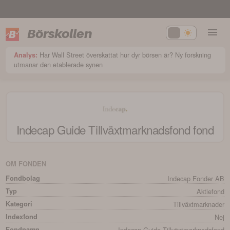
Börskollen
Har Wall Street överskattat hur dyr börsen är? Ny forskning
Analys:
utmanar den etablerade synen
Indecap Guide Tillväxtmarknadsfond
fond
OM FONDEN
Fondbolag
Indecap Fonder AB
Typ
Aktiefond
Kategori
Tillväxtmarknader
Indexfond
Nej
Fondnamn
Indecap Guide Tillväxtmarknadsfond