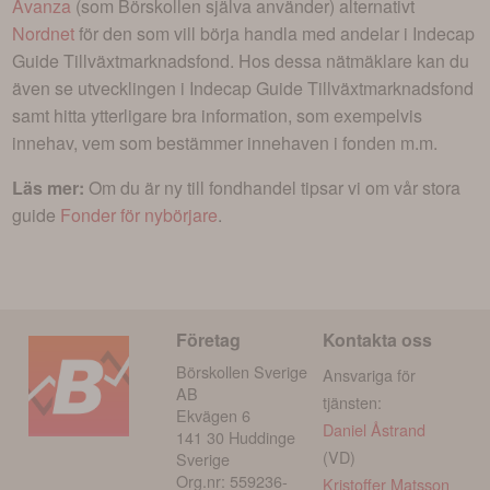
Avanza
(som Börskollen själva använder) alternativt
Nordnet
för den som vill börja handla med andelar i
Indecap
Guide Tillväxtmarknadsfond
. Hos dessa nätmäklare kan du
även se utvecklingen i
Indecap Guide Tillväxtmarknadsfond
samt hitta ytterligare bra information, som exempelvis
innehav, vem som bestämmer innehaven i fonden m.m.
Läs mer:
Om du är ny till fondhandel tipsar vi om vår stora
guide
Fonder för nybörjare
.
Företag
Kontakta oss
Börskollen Sverige
Ansvariga för
AB
tjänsten:
Ekvägen 6
Daniel Åstrand
141 30 Huddinge
(VD)
Sverige
Org.nr: 559236-
Kristoffer Matsson