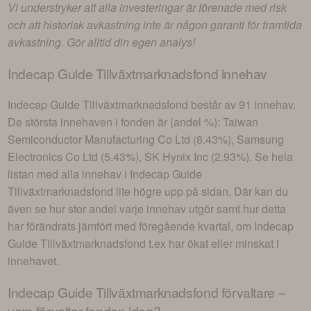
Vi understryker att alla investeringar är förenade med risk
och att historisk avkastning inte är någon garanti för framtida
avkastning. Gör alltid din egen analys!
Indecap Guide Tillväxtmarknadsfond
innehav
Indecap Guide Tillväxtmarknadsfond
består av
91 innehav
.
De största innehaven i fonden är (andel %):
Taiwan
Semiconductor Manufacturing Co Ltd (8.43%), Samsung
Electronics Co Ltd (5.43%), SK Hynix Inc (2.93%)
. Se hela
listan med alla innehav i
Indecap Guide
Tillväxtmarknadsfond
lite högre upp på sidan. Där kan du
även se hur stor andel varje innehav utgör samt hur detta
har förändrats jämfört med föregående kvartal, om
Indecap
Guide Tillväxtmarknadsfond
t.ex har ökat eller minskat i
innehavet.
Indecap Guide Tillväxtmarknadsfond
förvaltare –
vem förvaltar fonden idag?