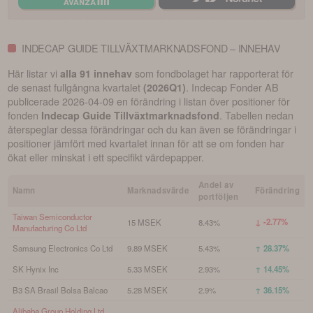
INDECAP GUIDE TILLVÄXTMARKNADSFOND – INNEHAV
Här listar vi
som fondbolaget har rapporterat för
alla 91 innehav
de senast fullgångna kvartalet
.
Indecap Fonder AB
(
2026Q1
)
publicerade
2026-04-09
en förändring i listan över positioner för
fonden
. Tabellen nedan
Indecap Guide Tillväxtmarknadsfond
återspeglar dessa förändringar och du kan även se förändringar i
positioner jämfört med kvartalet innan för att se om fonden har
ökat eller minskat i ett specifikt värdepapper.
Andel av
Namn
Marknadsvärde
Förändring
portföljen
Taiwan Semiconductor
↓ -2.77%
15 MSEK
8.43%
Manufacturing Co Ltd
Samsung Electronics Co Ltd
9.89 MSEK
5.43%
↑ 28.37%
SK Hynix Inc
5.33 MSEK
2.93%
↑ 14.45%
B3 SA Brasil Bolsa Balcao
5.28 MSEK
2.9%
↑ 36.15%
Alibaba Group Holding Ltd