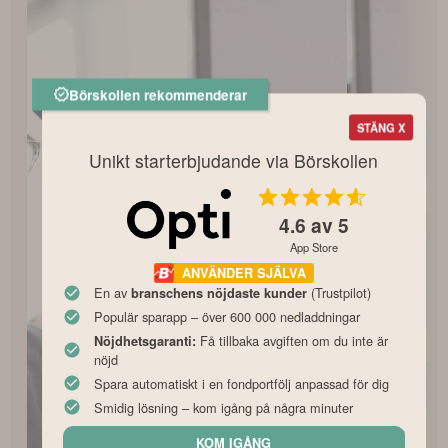
Börskollen rekommenderar
STÄNG X
Unikt starterbjudande via Börskollen
4.6
av 5
App Store
ANVÄNDER SJÄLVA
En av
(Trustpilot)
branschens nöjdaste kunder
Populär sparapp – över 600 000 nedladdningar
Få tillbaka avgiften om du inte är
Nöjdhetsgaranti:
nöjd
Spara automatiskt i en fondportfölj anpassad för dig
Smidig lösning – kom igång på några minuter
KOM IGÅNG