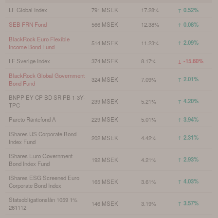
LF Global Index
791 MSEK
17.28%
↑ 0.52%
SEB FRN Fond
566 MSEK
12.38%
↑ 0.08%
BlackRock Euro Flexible
↑ 2.09%
514 MSEK
11.23%
Income Bond Fund
LF Sverige Index
374 MSEK
8.17%
↓ -15.60%
BlackRock Global Government
↑ 2.01%
324 MSEK
7.09%
Bond Fund
BNPP EY CP BD SR PB 1-3Y-
↑ 4.20%
239 MSEK
5.21%
TPC
Pareto Räntefond A
229 MSEK
5.01%
↑ 3.94%
iShares US Corporate Bond
↑ 2.31%
202 MSEK
4.42%
Index Fund
iShares Euro Government
↑ 2.93%
192 MSEK
4.21%
Bond Index Fund
iShares ESG Screened Euro
↑ 4.03%
165 MSEK
3.61%
Corporate Bond Index
Statsobligationslån 1059 1%
↑ 3.57%
146 MSEK
3.19%
261112