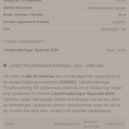
Volatilitet 24 månader
4.22%
Jämförelseindex
Jämförelseindex saknas
Antal innehav i fonden
39 st
Senast rapporterat kvartal
2026Q1
Isin
SE0000837106
FÖRVALTNINGSAVGIFT
Länsförsäkringar Sparmål 2020
Fast - 0.5%
LÄNSFÖRSÄKRINGAR SPARMÅL 2020 – INNEHAV
Här listar vi
som fondbolaget har rapporterat för
alla 39 innehav
de senast fullgångna kvartalet
.
Länsförsäkringar
(
2026Q1
)
Fondförvaltning AB
publicerade
2026-04-10
en förändring i listan
över positioner för fonden
.
Länsförsäkringar Sparmål 2020
Tabellen nedan återspeglar dessa förändringar och du kan även
se förändringar i positioner jämfört med kvartalet innan för att se
om fonden har ökat eller minskat i ett specifikt värdepapper.
Andel av
Namn
Marknadsvärde
Förändring
portföljen