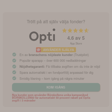
Trött på att själv välja fonder?
4.6
av 5
App Store
ANVÄNDER SJÄLVA
En av
(Trustpilot)
branschens nöjdaste kunder
Populär sparapp – över 600 000 nedladdningar
Få tillbaka avgiften om du inte är nöjd
Nöjdhetsgaranti:
Spara automatiskt i en fondportfölj anpassad för dig
Smidig lösning – kom igång på några minuter
KOM IGÅNG
Nya kunder som använder Börskollens unika kampanjkod
BORSKOLLEN50 får automatiskt 50 procent rabatt på Optis
avgift i 3 månader