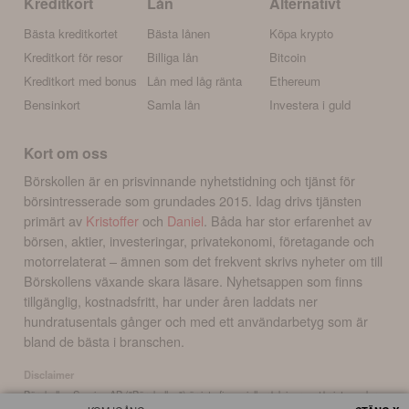
Kreditkort
Lån
Alternativt
Bästa kreditkortet
Bästa lånen
Köpa krypto
Kreditkort för resor
Billiga lån
Bitcoin
Kreditkort med bonus
Lån med låg ränta
Ethereum
Bensinkort
Samla lån
Investera i guld
Kort om oss
Börskollen är en prisvinnande nyhetstidning och tjänst för
börsintresserade som grundades 2015. Idag drivs tjänsten
primärt av
Kristoffer
och
Daniel
. Båda har stor erfarenhet av
börsen, aktier, investeringar, privatekonomi, företagande och
motorrelaterat – ämnen som det frekvent skrivs nyheter om till
Börskollens växande skara läsare. Nyhetsappen som finns
tillgänglig, kostnadsfritt, har under åren laddats ner
hundratusentals gånger och med ett användarbetyg som är
bland de bästa i branschen.
Disclaimer
Börskollen Sverige AB ("Börskollen") är inte finansiella rådgivare, står inte under