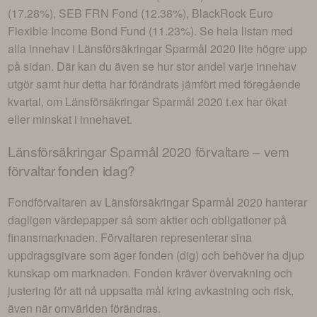
(17.28%), SEB FRN Fond (12.38%), BlackRock Euro
Flexible Income Bond Fund (11.23%)
. Se hela listan med
alla innehav i
Länsförsäkringar Sparmål 2020
lite högre upp
på sidan. Där kan du även se hur stor andel varje innehav
utgör samt hur detta har förändrats jämfört med föregående
kvartal, om
Länsförsäkringar Sparmål 2020
t.ex har ökat
eller minskat i innehavet.
Länsförsäkringar Sparmål 2020
förvaltare – vem
förvaltar fonden idag?
Fondförvaltaren av
Länsförsäkringar Sparmål 2020
hanterar
dagligen värdepapper så som aktier och obligationer på
finansmarknaden. Förvaltaren representerar sina
uppdragsgivare som äger fonden (dig) och behöver ha djup
kunskap om marknaden. Fonden kräver övervakning och
justering för att nå uppsatta mål kring avkastning och risk,
även när omvärlden förändras.