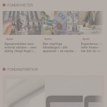
FONDNYHETER
Nyhet
Nyhet
Nyhet
Sparprodukten som
Den osynliga
Experternas fond
erövrat världen – men
hävstången i ditt
inför hösten – oc
aldrig riktigt flugit i
sparande – så mycket
här bör du tänka 
Sverige
påverkar valutan din
innan du väljer f
portfölj
FONDINSPIRATION