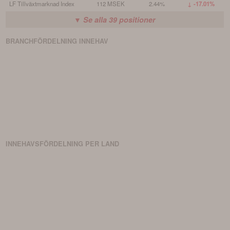
LF Tillväxtmarknad Index
112 MSEK
2.44%
↓ -17.01%
▼ Se alla
39
positioner
BRANCHFÖRDELNING
INNEHAV
INNEHAVSFÖRDELNING PER LAND