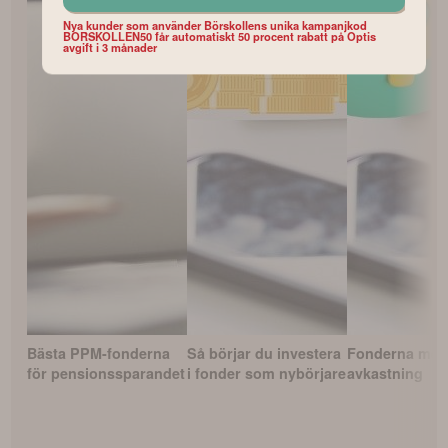
Nya kunder som använder Börskollens unika kampanjkod
BORSKOLLEN50 får automatiskt 50 procent rabatt på Optis
avgift i 3 månader
Bästa PPM-fonderna
Så börjar du investera
Fonderna med
för pensionssparandet
i fonder som nybörjare
avkastning