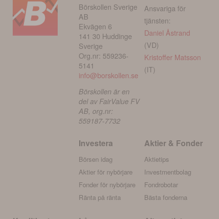
Börskollen Sverige
Ansvariga för
AB
tjänsten:
Ekvägen 6
Daniel Åstrand
141 30 Huddinge
(VD)
Sverige
Org.nr: 559236-
Kristoffer Matsson
5141
(IT)
info@borskollen.se
Börskollen är en
del av FairValue FV
AB, org.nr:
559187-7732
Investera
Aktier & Fonder
Börsen idag
Aktietips
Aktier för nybörjare
Investmentbolag
Fonder för nybörjare
Fondrobotar
Ränta på ränta
Bästa fonderna