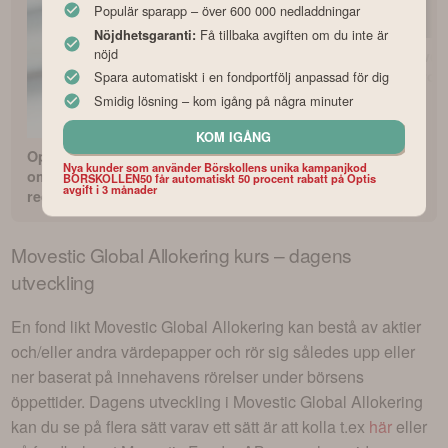
Populär sparapp – över 600 000 nedladdningar
Få tillbaka avgiften om du inte är
Nöjdhetsgaranti:
nöjd
Bästa indexfonderna
Vilken är Sver
med lägst avgifter
bästa fondrob
Spara automatiskt i en fondportfölj anpassad för dig
Smidig lösning – kom igång på några minuter
KOM IGÅNG
Opti fondrobot
Nya kunder som använder Börskollens unika kampanjkod
omdöme och
BORSKOLLEN50 får automatiskt 50 procent rabatt på Optis
avgift i 3 månader
recension
Movestic Global Allokering
kurs – dagens
utveckling
En fond likt
Movestic Global Allokering
kan bestå av aktier
och/eller andra värdepapper och rör sig således upp eller
ner baserat på innehavens rörelser under börsens
öppettider. Dagens utveckling i
Movestic Global Allokering
kan du se på flera sätt varav ett sätt är att kolla t.ex
här
eller