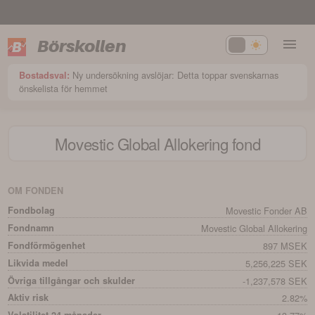
Börskollen
Ny undersökning avslöjar: Detta toppar svenskarnas
Bostadsval:
önskelista för hemmet
Movestic Global Allokering
fond
OM FONDEN
Fondbolag
Movestic Fonder AB
Fondnamn
Movestic Global Allokering
Fondförmögenhet
897 MSEK
Likvida medel
5,256,225 SEK
Övriga tillgångar och skulder
-1,237,578 SEK
Aktiv risk
2.82%