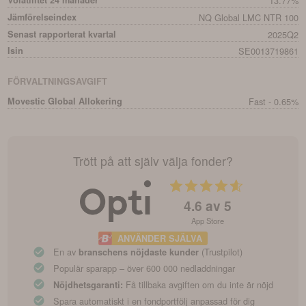
Volatilitet 24 månader
13.77%
Jämförelseindex
NQ Global LMC NTR 100
Senast rapporterat kvartal
2025Q2
Isin
SE0013719861
FÖRVALTNINGSAVGIFT
Movestic Global Allokering
Fast - 0.65%
Trött på att själv välja fonder?
4.6
av 5
App Store
ANVÄNDER SJÄLVA
En av
(Trustpilot)
branschens nöjdaste kunder
Populär sparapp – över 600 000 nedladdningar
Få tillbaka avgiften om du inte är nöjd
Nöjdhetsgaranti:
Spara automatiskt i en fondportfölj anpassad för dig