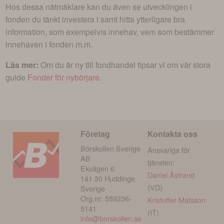
Hos dessa nätmäklare kan du även se utvecklingen i
fonden du tänkt investera i
samt hitta ytterligare bra
information, som exempelvis innehav, vem som bestämmer
innehaven i fonden m.m.
Läs mer:
Om du är ny till fondhandel tipsar vi om vår stora
guide
Fonder för nybörjare
.
Företag
Kontakta oss
Börskollen Sverige
Ansvariga för
AB
tjänsten:
Ekvägen 6
Daniel Åstrand
141 30 Huddinge
(VD)
Sverige
Org.nr: 559236-
Kristoffer Matsson
5141
(IT)
info@borskollen.se