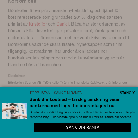
Kort om oss
Börskollen är en prisvinnande nyhetstidning och tjänst för
börsintresserade som grundades 2015. Idag drivs tjänsten
primärt av
Kristoffer
och
Daniel
. Båda har stor erfarenhet av
börsen, aktier, investeringar, privatekonomi, företagande och
motorrelaterat – ämnen som det frekvent skrivs nyheter om till
Börskollens växande skara läsare. Nyhetsappen som finns
tillgänglig, kostnadsfritt, har under åren laddats ner
hundratusentals gånger och med ett användarbetyg som är
bland de bästa i branschen.
Disclaimer
Börskollen Sverige AB ("Börskollen") är inte finansiella rådgivare, står inte under
finansinspektionens tillsyn och ger inga råd till dig. Detta innebär att
TOPPLISTAN – SÄNK DIN RÄNTA
STÄNG X
investeringsbeslut baserade på information som direkt eller indirekt härrörande
Sänk din kostnad – färsk granskning visar
från Börskollen eller personer med koppling till Börskollen, alltid fattas
bankerna med lägst bolåneränta just nu
självständigt av investeraren. Börskollen frånsäger sig allt ansvar för eventuell
förlust eller skada av vad slag det må vara som grundar sig på användandet av
Betalar du onödigt hög ränta för ditt bolån? Här är bankerna med lägsta
räntorna idag – och bästa tipsen på hur du lyckas sänka din boränta.
material härrörande från tjänsten Börskollen.
SÄNK DIN RÄNTA
📱 Appen av börsnördar, för börsnördar
Copyright ©
2026
Börskollen Sverige AB. All rights reserved.