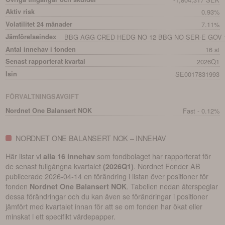
Aktiv risk
0.93%
Volatilitet 24 månader
7.11%
Jämförelseindex
BBG AGG CRED HEDG NO 12 BBG NO SER-E GOV 1-
Antal innehav i fonden
16 st
Senast rapporterat kvartal
2026Q1
Isin
SE0017831993
FÖRVALTNINGSAVGIFT
Nordnet One Balansert NOK
Fast - 0.12%
NORDNET ONE BALANSERT NOK – INNEHAV
Här listar vi
som fondbolaget har rapporterat för
alla 16 innehav
de senast fullgångna kvartalet
.
Nordnet Fonder AB
(
2026Q1
)
publicerade
2026-04-14
en förändring i listan över positioner för
fonden
. Tabellen nedan återspeglar
Nordnet One Balansert NOK
dessa förändringar och du kan även se förändringar i positioner
jämfört med kvartalet innan för att se om fonden har ökat eller
minskat i ett specifikt värdepapper.