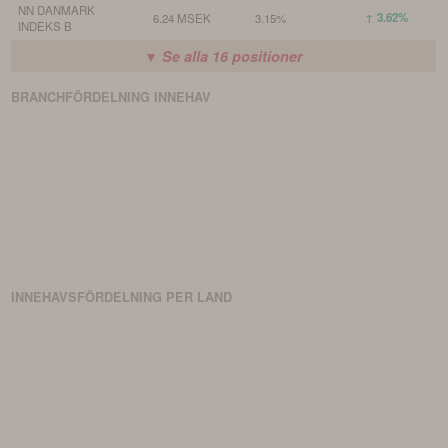
NN DANMARK
↑ 3.62%
6.24 MSEK
3.15%
INDEKS B
▼ Se alla
16
positioner
BRANCHFÖRDELNING
INNEHAV
INNEHAVSFÖRDELNING PER LAND