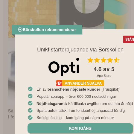
Börskollen rekommenderar
STÄN
Unikt starterbjudande via Börskollen
4.6
av 5
App Store
ANVÄNDER SJÄLVA
En av
(Trustpilot)
branschens nöjdaste kunder
Populär sparapp – över 600 000 nedladdningar
Få tillbaka avgiften om du inte är nöjd
Nöjdhetsgaranti:
Spara automatiskt i en fondportfölj anpassad för dig
Så börjar du investera
Fonderna med
i fonder som nybörjare
avkastning
Smidig lösning – kom igång på några minuter
KOM IGÅNG