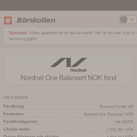
Börskollen
Vilken sparränta får du hos din bank? Här får du över 3,00 %
Sparvalet:
samma trygghet
Nordnet One Balansert NOK
fond
OM FONDEN
Fondbolag
Nordnet Fonder AB
Fondnamn
Nordnet One Balansert NOK
Fondförmögenhet
198 MSEK
Likvida medel
7,352,361 SEK
Övriga tillgångar och skulder
-1,804,317 SEK