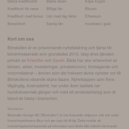
Bästa kreditkortet
Bästa lånen
Köpa krypto
Kreditkort för resor
Billiga lån
Bitcoin
Kreditkort med bonus
Lån med låg ränta
Ethereum
Bensinkort
Samla lån
Investera i guld
Kort om oss
Börskollen är en prisvinnande nyhetstidning och tjänst för
börsintresserade som grundades 2015. Idag drivs tjänsten
primärt av
Kristoffer
och
Daniel
. Båda har stor erfarenhet av
börsen, aktier, investeringar, privatekonomi, företagande och
motorrelaterat – ämnen som det frekvent skrivs nyheter om till
Börskollens växande skara läsare. Nyhetsappen som finns
tillgänglig, kostnadsfritt, har under åren laddats ner
hundratusentals gånger och med ett användarbetyg som är
bland de bästa i branschen.
Disclaimer
Börskollen Sverige AB ("Börskollen") är inte finansiella rådgivare, står inte under
finansinspektionens tillsyn och ger inga råd till dig. Detta innebär att
investeringsbeslut baserade på information som direkt eller indirekt härrörande