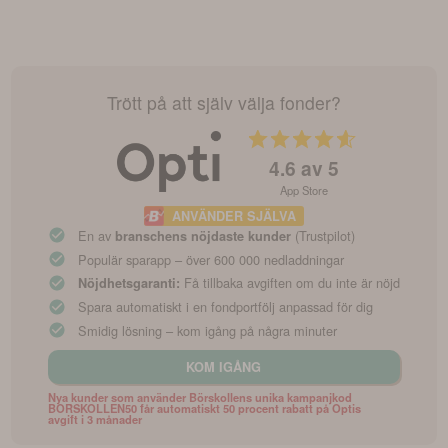
Trött på att själv välja fonder?
4.6
av 5
App Store
ANVÄNDER SJÄLVA
En av
(Trustpilot)
branschens nöjdaste kunder
Populär sparapp – över 600 000 nedladdningar
Få tillbaka avgiften om du inte är nöjd
Nöjdhetsgaranti:
Spara automatiskt i en fondportfölj anpassad för dig
Smidig lösning – kom igång på några minuter
KOM IGÅNG
Nya kunder som använder Börskollens unika kampanjkod
BORSKOLLEN50 får automatiskt 50 procent rabatt på Optis
avgift i 3 månader