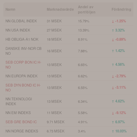
Andel av
Namn
Marknadsvärde
Förändring
portföljen
NN GLOBAL INDEK
31 MSEK
15.79%
↓ -1.25%
NN USA INDEK
27 MSEK
13.39%
↑ 3.32%
HB OBLIGA-A1 NOK
18 MSEK
8.91%
↓ -0.89%
DANSKE INV-NOR CB
↑ 1.42%
16 MSEK
7.88%
NO
SEB CORP BON IC H-
↑ 4.56%
13 MSEK
6.65%
NO
NN EUROPA INDEK
13 MSEK
6.62%
↓ -2.79%
SEB DYN BOND IC H-
↓ -3.11%
13 MSEK
6.55%
NO
NN TEKNOLOGI
↑ 4.62%
13 MSEK
6.34%
INDEK
NN EM INDEKS
11 MSEK
5.58%
↓ -9.12%
SEB GRE BOND IC
9.71 MSEK
4.91%
↑ 6.97%
NN NORGE INDEKS
6.73 MSEK
3.4%
↑ 10.03%