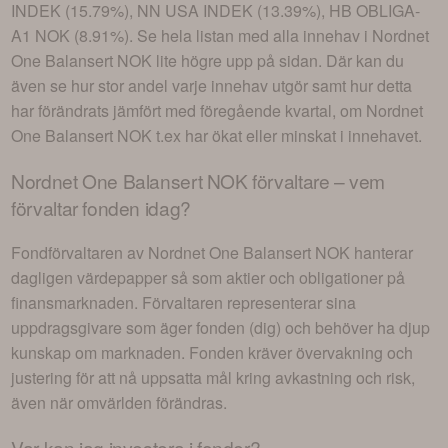
INDEK (15.79%), NN USA INDEK (13.39%), HB OBLIGA-
A1 NOK (8.91%)
. Se hela listan med alla innehav i
Nordnet
One Balansert NOK
lite högre upp på sidan. Där kan du
även se hur stor andel varje innehav utgör samt hur detta
har förändrats jämfört med föregående kvartal, om
Nordnet
One Balansert NOK
t.ex har ökat eller minskat i innehavet.
Nordnet One Balansert NOK
förvaltare – vem
förvaltar fonden idag?
Fondförvaltaren av
Nordnet One Balansert NOK
hanterar
dagligen värdepapper så som aktier och obligationer på
finansmarknaden. Förvaltaren representerar sina
uppdragsgivare som äger fonden (dig) och behöver ha djup
kunskap om marknaden. Fonden kräver övervakning och
justering för att nå uppsatta mål kring avkastning och risk,
även när omvärlden förändras.
Var kan jag investera i
fonder
?