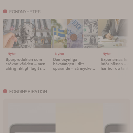
FONDNYHETER
Nyhet
Nyhet
Nyhet
Sparprodukten som
Den osynliga
Experternas fond
erövrat världen – men
hävstången i ditt
inför hösten – oc
aldrig riktigt flugit i
sparande – så mycket
här bör du tänka 
Sverige
påverkar valutan din
innan du väljer f
portfölj
FONDINSPIRATION