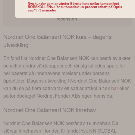
Nya kunder som använder Börskollens unika kampanjkod
Opti fondrobot
BORSKOLLEN50 får automatiskt 50 procent rabatt på Optis
avgift i 3 månader
omdöme och
recension
Nordnet One Balansert NOK
kurs – dagens
utveckling
En fond likt
Nordnet One Balansert NOK
kan bestå av aktier
och/eller andra värdepapper och rör sig således upp eller
ner baserat på innehavens rörelser under börsens
öppettider. Dagens utveckling i
Nordnet One Balansert NOK
kan du se på flera sätt varav ett sätt är att kolla t.ex
här
eller
på fondbolaget
Nordnet Fonder AB
s egen hemsida.
Nordnet One Balansert NOK
innehav
Nordnet One Balansert NOK
består av
16 innehav
. De
största innehaven i fonden är (andel %):
NN GLOBAL