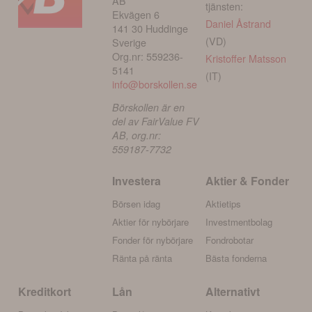
AB
tjänsten:
Ekvägen 6
Daniel Åstrand
141 30 Huddinge
(VD)
Sverige
Org.nr: 559236-
Kristoffer Matsson
5141
(IT)
info@borskollen.se
Börskollen är en
del av FairValue FV
AB, org.nr:
559187-7732
Investera
Aktier & Fonder
Börsen idag
Aktietips
Aktier för nybörjare
Investmentbolag
Fonder för nybörjare
Fondrobotar
Ränta på ränta
Bästa fonderna
Kreditkort
Lån
Alternativt