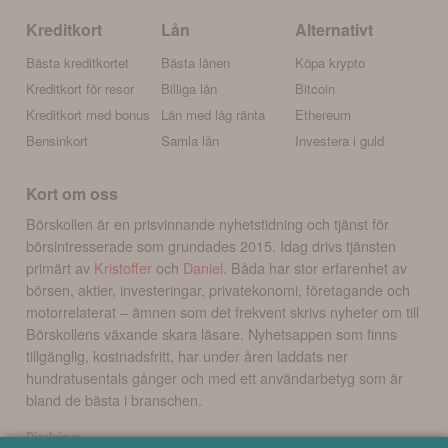
Kreditkort
Lån
Alternativt
Bästa kreditkortet
Bästa lånen
Köpa krypto
Kreditkort för resor
Billiga lån
Bitcoin
Kreditkort med bonus
Lån med låg ränta
Ethereum
Bensinkort
Samla lån
Investera i guld
Kort om oss
Börskollen är en prisvinnande nyhetstidning och tjänst för
börsintresserade som grundades 2015. Idag drivs tjänsten
primärt av
Kristoffer
och
Daniel
. Båda har stor erfarenhet av
börsen, aktier, investeringar, privatekonomi, företagande och
motorrelaterat – ämnen som det frekvent skrivs nyheter om till
Börskollens växande skara läsare. Nyhetsappen som finns
tillgänglig, kostnadsfritt, har under åren laddats ner
hundratusentals gånger och med ett användarbetyg som är
bland de bästa i branschen.
Disclaimer