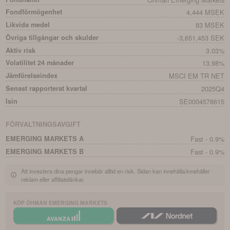
Fondförmögenhet
4,444 MSEK
Likvida medel
83 MSEK
Övriga tillgångar och skulder
-3,651,453 SEK
Aktiv risk
3.03%
Volatilitet 24 månader
13.98%
Jämförelseindex
MSCI EM TR NET
Senast rapporterat kvartal
2025Q4
Isin
SE0004578615
FÖRVALTNINGSAVGIFT
EMERGING MARKETS A
Fast - 0.9%
EMERGING MARKETS B
Fast - 0.9%
Att investera dina pengar innebär alltid en risk. Sidan kan innehålla/innehåller
reklam eller affiliatelänkar.
KÖP
ÖHMAN EMERGING MARKETS