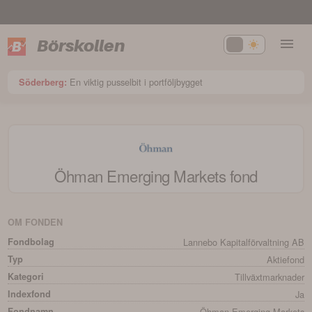
Börskollen
En viktig pusselbit i portföljbygget
Söderberg:
Öhman Emerging Markets
fond
OM FONDEN
Fondbolag
Lannebo Kapitalförvaltning AB
Typ
Aktiefond
Kategori
Tillväxtmarknader
Indexfond
Ja
Fondnamn
Öhman Emerging Markets