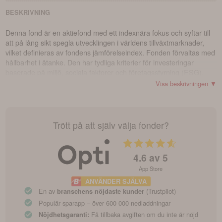
BESKRIVNING
Denna fond är en aktiefond med ett indexnära fokus och syftar till
att på lång sikt spegla utvecklingen i världens tillväxtmarknader,
vilket definieras av fondens jämförelseindex. Fonden förvaltas med
hållbarhet i åtanke. Den har tydliga kriterier för investeringar
baserade på miljö, sociala faktorer och företagsstyrning (ESG).
Valet av företag i fonden baseras i stor utsträckning på en analys
Visa beskrivningen ▼
av deras hållbarhetsarbete. Fonden främjar miljö- och sociala
egenskaper i enlighet med artikel 8 i disclosureförordningen och
klassificeras som en "ljusgrön" fond. Fondens jämförelseindex är
MSCI Emerging Markets Index.
Trött på att själv välja fonder?
4.6
av 5
App Store
ANVÄNDER SJÄLVA
En av
(Trustpilot)
branschens nöjdaste kunder
Populär sparapp – över 600 000 nedladdningar
Få tillbaka avgiften om du inte är nöjd
Nöjdhetsgaranti: