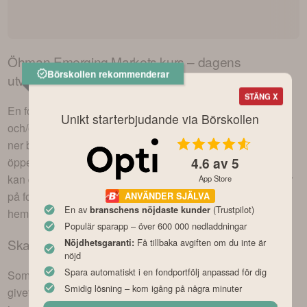
Öhman Emerging Markets
kurs – dagens
Börskollen rekommenderar
utveckling
STÄNG X
En fond likt
Öhman Emerging Markets
kan bestå av aktier
Unikt starterbjudande via Börskollen
och/eller andra värdepapper och rör sig således upp eller
ner baserat på innehavens rörelser under börsens
4.6
av 5
öppettider. Dagens utveckling i
Öhman Emerging Markets
kan du se på flera sätt varav ett sätt är att kolla t.ex
här
eller
App Store
på fondbolaget
Lannebo Kapitalförvaltning AB
s egen
ANVÄNDER SJÄLVA
En av
(Trustpilot)
branschens nöjdaste kunder
hemsida.
Populär sparapp – över 600 000 nedladdningar
Ska man köpa
Öhman Emerging Markets
?
Få tillbaka avgiften om du inte är
Nöjdhetsgaranti:
nöjd
Spara automatiskt i en fondportfölj anpassad för dig
Som alltid när det kommer till investeringar finns det inget
Smidig lösning – kom igång på några minuter
givet rätt eller fel, utan det beror helt på vad du är för typ av