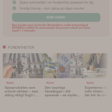
Spara automatiskt i en fondportfölj anpassad för dig
Smidig lösning – kom igång på några minuter
KOM IGÅNG
Nya kunder som använder Börskollens unika kampanjkod
BORSKOLLEN50 får automatiskt 50 procent rabatt på Optis
avgift i 3 månader
FONDNYHETER
Nyhet
Nyhet
Nyhet
Sparprodukten som
Den osynliga
Experternas fond
erövrat världen – men
hävstången i ditt
inför hösten – oc
aldrig riktigt flugit i
sparande – så mycket
här bör du tänka 
Sverige
påverkar valutan din
innan du väljer f
portfölj