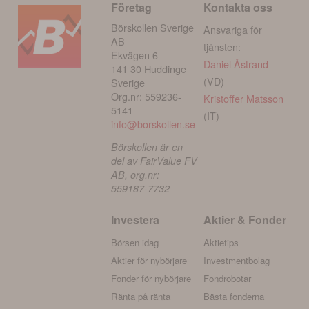
Företag
Kontakta oss
Börskollen Sverige
Ansvariga för
AB
tjänsten:
Ekvägen 6
Daniel Åstrand
141 30 Huddinge
(VD)
Sverige
Org.nr: 559236-
Kristoffer Matsson
5141
(IT)
info@borskollen.se
Börskollen är en
del av FairValue FV
AB, org.nr:
559187-7732
Investera
Aktier & Fonder
Börsen idag
Aktietips
Aktier för nybörjare
Investmentbolag
Fonder för nybörjare
Fondrobotar
Ränta på ränta
Bästa fonderna