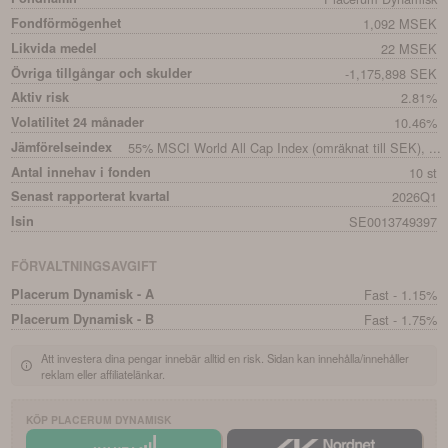
Fondförmögenhet
1,092 MSEK
Likvida medel
22 MSEK
Övriga tillgångar och skulder
-1,175,898 SEK
Aktiv risk
2.81%
Volatilitet 24 månader
10.46%
Jämförelseindex
55% MSCI World All Cap Index (omräknat till SEK), ...
Antal innehav i fonden
10 st
Senast rapporterat kvartal
2026Q1
Isin
SE0013749397
FÖRVALTNINGSAVGIFT
Placerum Dynamisk - A
Fast - 1.15%
Placerum Dynamisk - B
Fast - 1.75%
Att investera dina pengar innebär alltid en risk. Sidan kan innehålla/innehåller
reklam eller affiliatelänkar.
KÖP
PLACERUM DYNAMISK