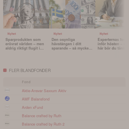
Nyhet
Nyhet
Nyhet
Sparprodukten som
Den osynliga
Experternas fond
erövrat världen – men
hävstången i ditt
inför hösten – oc
aldrig riktigt flugit i
sparande – så mycket
här bör du tänka 
Sverige
påverkar valutan din
innan du väljer f
portfölj
FLER BLANDFONDER
Fond
Aktie-Ansvar Saxxum Aktiv
AMF Balansfond
Arden xFund
Balance crafted by Ruth
Balance crafted by Ruth 2