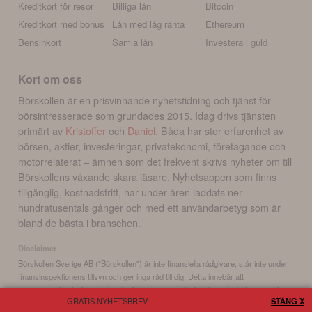
Kreditkort för resor
Billiga lån
Bitcoin
Kreditkort med bonus
Lån med låg ränta
Ethereum
Bensinkort
Samla lån
Investera i guld
Kort om oss
Börskollen är en prisvinnande nyhetstidning och tjänst för
börsintresserade som grundades 2015. Idag drivs tjänsten
primärt av
Kristoffer
och
Daniel
. Båda har stor erfarenhet av
börsen, aktier, investeringar, privatekonomi, företagande och
motorrelaterat – ämnen som det frekvent skrivs nyheter om till
Börskollens växande skara läsare. Nyhetsappen som finns
tillgänglig, kostnadsfritt, har under åren laddats ner
hundratusentals gånger och med ett användarbetyg som är
bland de bästa i branschen.
Disclaimer
Börskollen Sverige AB ("Börskollen") är inte finansiella rådgivare, står inte under
finansinspektionens tillsyn och ger inga råd till dig. Detta innebär att
investeringsbeslut baserade på information som direkt eller indirekt härrörande
GRATIS NYHETSBREV
STÄNG X
från Börskollen eller personer med koppling till Börskollen, alltid fattas