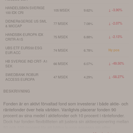
HANDELSBKN SVERIGE
↓ -3.90%
105 MSEK
9.62%
100 IDX CRI
DIDNER&GERGE US SML
↓ -2.07%
77 MSEK
7.08%
& MICCAP
HANDSBK-EUROPA IDX
↓ -2.13%
75 MSEK
6.88%
CRITR-A1S
UBS ETF EURS50 ESG
Ny pos
74 MSEK
6.78%
EUR ACC
HB SVERIGE IND CRIT- A1
↓ -49.50%
66 MSEK
6.07%
SEK
SWEDBANK ROBUR
↓ -58.27%
47 MSEK
4.29%
ACCESS EUROPA
BESKRIVNING
Fonden är en aktivt förvaltad fond som investerar i både aktie- och
räntefonder över hela världen. Vanligtvis placerar fonden 90
procent av sina medel i aktiefonder och 10 procent i räntefonder.
Dock har fonden flexibiliteten att justera sin aktieexponering mellan
50 och 100 procent för att bättre kunna anpassa sig efter