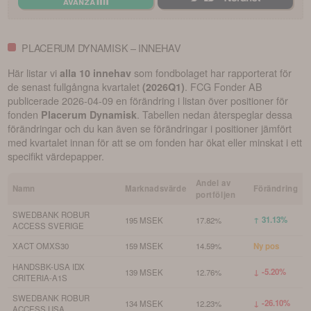
PLACERUM DYNAMISK – INNEHAV
Här listar vi
som fondbolaget har rapporterat för
alla 10 innehav
de senast fullgångna kvartalet
.
FCG Fonder AB
(
2026Q1
)
publicerade
2026-04-09
en förändring i listan över positioner för
fonden
. Tabellen nedan återspeglar dessa
Placerum Dynamisk
förändringar och du kan även se förändringar i positioner jämfört
med kvartalet innan för att se om fonden har ökat eller minskat i ett
specifikt värdepapper.
Andel av
Namn
Marknadsvärde
Förändring
portföljen
SWEDBANK ROBUR
↑ 31.13%
195 MSEK
17.82%
ACCESS SVERIGE
XACT OMXS30
159 MSEK
14.59%
Ny pos
HANDSBK-USA IDX
↓ -5.20%
139 MSEK
12.76%
CRITERIA-A1S
SWEDBANK ROBUR
↓ -26.10%
134 MSEK
12.23%
ACCESS USA