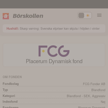
Börskollen
Skarp varning: Svenska elpriser kan skjuta i höjden i vinter
Hushåll:
Placerum Dynamisk
fond
OM FONDEN
Fondbolag
FCG Fonder AB
Typ
Blandfond
Kategori
Blandfond - SEK, Aggressiv
Indexfond
Nej
Fondnamn
Placerum Dynamisk