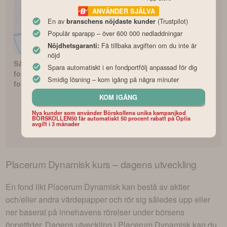
ANVÄNDER SJÄLVA
En av
(Trustpilot)
branschens nöjdaste kunder
Populär sparapp – över 600 000 nedladdningar
Få tillbaka avgiften om du inte är
Nöjdhetsgaranti:
nöjd
Så börjar du
Avanza Zero – Bästa
Bästa indexfo
Spara automatiskt i en fondportfölj anpassad för dig
fondspara med Lysas
indexfonden?
med lägst avgi
Smidig lösning – kom igång på några minuter
fondrobot
KOM IGÅNG
Nya kunder som använder Börskollens unika kampanjkod
BORSKOLLEN50 får automatiskt 50 procent rabatt på Optis
avgift i 3 månader
Placerum Dynamisk
kurs – dagens utveckling
En fond likt
Placerum Dynamisk
kan bestå av aktier
och/eller andra värdepapper och rör sig således upp eller
ner baserat på innehavens rörelser under börsens
öppettider. Dagens utveckling i
Placerum Dynamisk
kan du