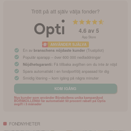
Trött på att själv välja fonder?
4.6
av 5
App Store
ANVÄNDER SJÄLVA
En av
(Trustpilot)
branschens nöjdaste kunder
Populär sparapp – över 600 000 nedladdningar
Få tillbaka avgiften om du inte är nöjd
Nöjdhetsgaranti:
Spara automatiskt i en fondportfölj anpassad för dig
Smidig lösning – kom igång på några minuter
KOM IGÅNG
Nya kunder som använder Börskollens unika kampanjkod
BORSKOLLEN50 får automatiskt 50 procent rabatt på Optis
avgift i 3 månader
FONDNYHETER