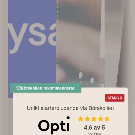
Börskollen rekommenderar
STÄNG X
Unikt starterbjudande via Börskollen
4.6
av 5
App Store