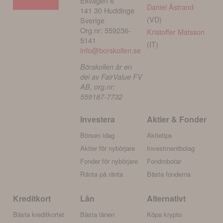
Ekvägen 6
Daniel Åstrand
141 30 Huddinge
(VD)
Sverige
Org.nr: 559236-
Kristoffer Matsson
5141
(IT)
info@borskollen.se
Börskollen är en
del av FairValue FV
AB, org.nr:
559187-7732
Investera
Aktier & Fonder
Börsen idag
Aktietips
Aktier för nybörjare
Investmentbolag
Fonder för nybörjare
Fondrobotar
Ränta på ränta
Bästa fonderna
Kreditkort
Lån
Alternativt
Bästa kreditkortet
Bästa lånen
Köpa krypto