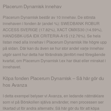
Placerum Dynamisk
innehav
Placerum Dynamisk
består av
10 innehav
. De största
innehaven i fonden är (andel %):
SWEDBANK ROBUR
ACCESS SVERIGE (17.82%), XACT OMXS30 (14.59%),
HANDSBK-USA IDX CRITERIA-A1S (12.76%)
. Se hela
listan med alla innehav i
Placerum Dynamisk
lite högre upp
på sidan. Där kan du även se hur stor andel varje innehav
utgör samt hur detta har förändrats jämfört med föregående
kvartal, om
Placerum Dynamisk
t.ex har ökat eller minskat i
innehavet.
Köpa fonden
Placerum Dynamisk
– Så här gör du
hos Avanza
I detta exempel belyser vi Avanza, en ledande nätmäklare
som vi på Börskollen själva använder, men processen ser
likartad ut för andra alternativ. Så här gör du för att köpa