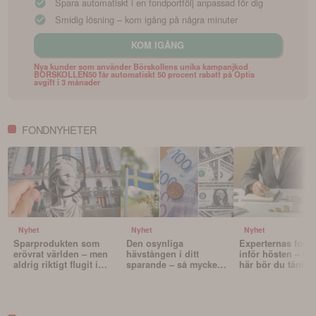
Spara automatiskt i en fondportfölj anpassad för dig
Smidig lösning – kom igång på några minuter
KOM IGÅNG
Nya kunder som använder Börskollens unika kampanjkod
BORSKOLLEN50 får automatiskt 50 procent rabatt på Optis
avgift i 3 månader
FONDNYHETER
Nyhet
Nyhet
Nyhet
Sparprodukten som
Den osynliga
Experternas fond
erövrat världen – men
hävstången i ditt
inför hösten – oc
aldrig riktigt flugit i
sparande – så mycket
här bör du tänka 
Sverige
påverkar valutan din
innan du väljer f
portfölj