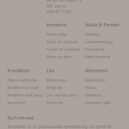
del av FairValue FV
AB, org.nr:
559187-7732
Investera
Aktier & Fonder
Börsen idag
Aktietips
Aktier för nybörjare
Investmentbolag
Fonder för nybörjare
Fondrobotar
Ränta på ränta
Bästa fonderna
Kreditkort
Lån
Alternativt
Bästa kreditkortet
Bästa lånen
Köpa krypto
Kreditkort för resor
Billiga lån
Bitcoin
Kreditkort med bonus
Lån med låg ränta
Ethereum
Bensinkort
Samla lån
Investera i guld
Kort om oss
Börskollen är en prisvinnande nyhetstidning och tjänst för