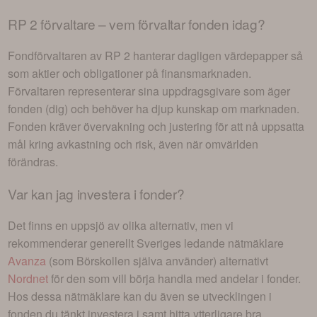
RP 2
förvaltare – vem förvaltar fonden idag?
Fondförvaltaren av
RP 2
hanterar dagligen värdepapper så
som aktier och obligationer på finansmarknaden.
Förvaltaren representerar sina uppdragsgivare som äger
fonden (dig) och behöver ha djup kunskap om marknaden.
Fonden kräver övervakning och justering för att nå uppsatta
mål kring avkastning och risk, även när omvärlden
förändras.
Var kan jag investera i
fonder
?
Det finns en uppsjö av olika alternativ, men vi
rekommenderar generellt Sveriges ledande nätmäklare
Avanza
(som Börskollen själva använder) alternativt
Nordnet
för den som vill börja handla med andelar i
fonder
.
Hos dessa nätmäklare kan du även se utvecklingen i
fonden du tänkt investera i
samt hitta ytterligare bra