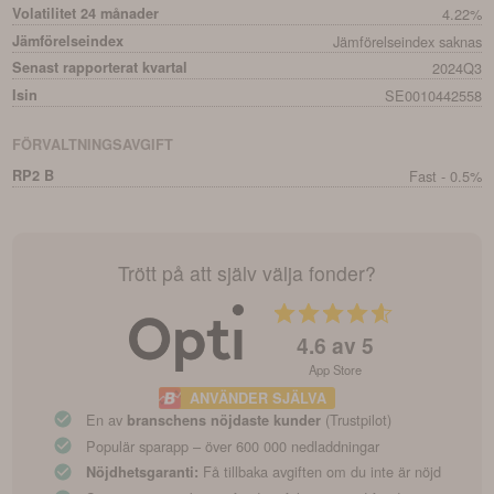
Volatilitet 24 månader
4.22%
Jämförelseindex
Jämförelseindex saknas
Senast rapporterat kvartal
2024Q3
Isin
SE0010442558
FÖRVALTNINGSAVGIFT
RP2 B
Fast - 0.5%
Trött på att själv välja fonder?
4.6
av 5
App Store
ANVÄNDER SJÄLVA
En av
(Trustpilot)
branschens nöjdaste kunder
Populär sparapp – över 600 000 nedladdningar
Få tillbaka avgiften om du inte är nöjd
Nöjdhetsgaranti: