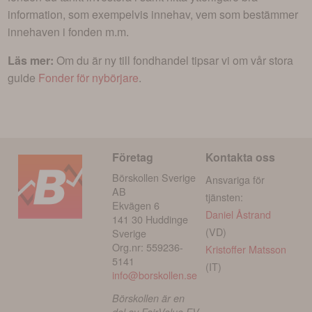
information, som exempelvis innehav, vem som bestämmer
innehaven i fonden m.m.
Läs mer:
Om du är ny till fondhandel tipsar vi om vår stora
guide
Fonder för nybörjare
.
Företag
Kontakta oss
Börskollen Sverige
Ansvariga för
AB
tjänsten:
Ekvägen 6
Daniel Åstrand
141 30 Huddinge
(VD)
Sverige
Org.nr: 559236-
Kristoffer Matsson
5141
(IT)
info@borskollen.se
Börskollen är en