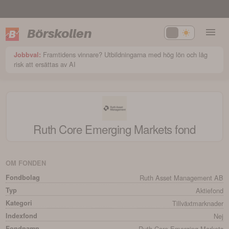
Börskollen
Framtidens vinnare? Utbildningarna med hög lön och låg
Jobbval:
risk att ersättas av AI
Ruth Core Emerging Markets
fond
OM FONDEN
Fondbolag
Ruth Asset Management AB
Typ
Aktiefond
Kategori
Tillväxtmarknader
Indexfond
Nej
Fondnamn
Ruth Core Emerging Markets