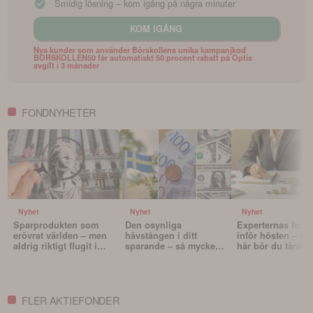
Smidig lösning – kom igång på några minuter
KOM IGÅNG
Nya kunder som använder Börskollens unika kampanjkod
BORSKOLLEN50 får automatiskt 50 procent rabatt på Optis
avgift i 3 månader
FONDNYHETER
Nyhet
Nyhet
Nyhet
Sparprodukten som
Den osynliga
Experternas fond
erövrat världen – men
hävstången i ditt
inför hösten – oc
aldrig riktigt flugit i
sparande – så mycket
här bör du tänka 
Sverige
påverkar valutan din
innan du väljer f
portfölj
FLER AKTIEFONDER