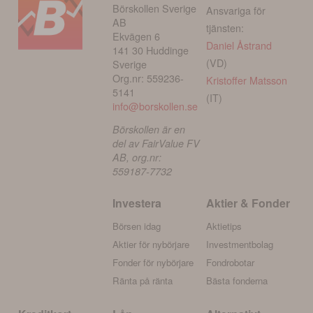
Börskollen Sverige
Ansvariga för
AB
tjänsten:
Ekvägen 6
Daniel Åstrand
141 30 Huddinge
(VD)
Sverige
Org.nr: 559236-
Kristoffer Matsson
5141
(IT)
info@borskollen.se
Börskollen är en
del av FairValue FV
AB, org.nr:
559187-7732
Investera
Aktier & Fonder
Börsen idag
Aktietips
Aktier för nybörjare
Investmentbolag
Fonder för nybörjare
Fondrobotar
Ränta på ränta
Bästa fonderna