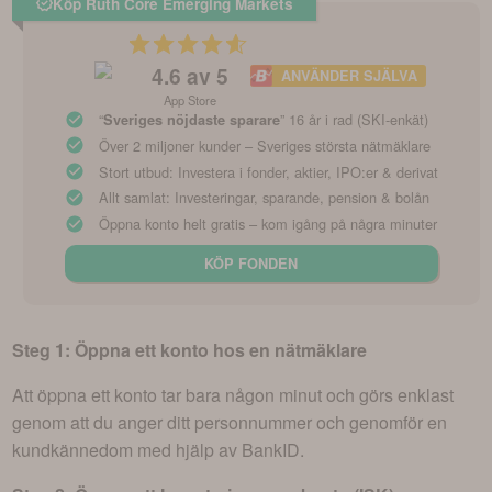
Köp Ruth Core Emerging Markets
4.6
av 5
ANVÄNDER SJÄLVA
App Store
“
” 16 år i rad (SKI-enkät)
Sveriges nöjdaste sparare
Över 2 miljoner kunder – Sveriges största nätmäklare
Stort utbud: Investera i fonder, aktier, IPO:er & derivat
Allt samlat: Investeringar, sparande, pension & bolån
Öppna konto helt gratis – kom igång på några minuter
KÖP FONDEN
Steg 1: Öppna ett konto hos en nätmäklare
Att öppna ett konto tar bara någon minut och görs enklast
genom att du anger ditt personnummer och genomför en
kundkännedom med hjälp av BankID.