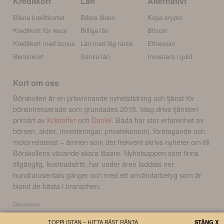
Kreditkort
Lån
Alternativt
Bästa kreditkortet
Bästa lånen
Köpa krypto
Kreditkort för resor
Billiga lån
Bitcoin
Kreditkort med bonus
Lån med låg ränta
Ethereum
Bensinkort
Samla lån
Investera i guld
Kort om oss
Börskollen är en prisvinnande nyhetstidning och tjänst för
börsintresserade som grundades 2015. Idag drivs tjänsten
primärt av
Kristoffer
och
Daniel
. Båda har stor erfarenhet av
börsen, aktier, investeringar, privatekonomi, företagande och
motorrelaterat – ämnen som det frekvent skrivs nyheter om till
Börskollens växande skara läsare. Nyhetsappen som finns
tillgänglig, kostnadsfritt, har under åren laddats ner
hundratusentals gånger och med ett användarbetyg som är
bland de bästa i branschen.
Disclaimer
Börskollen Sverige AB ("Börskollen") är inte finansiella rådgivare, står inte under
TOPPLISTAN – HITTA BÄST RÄNTA
STÄNG X