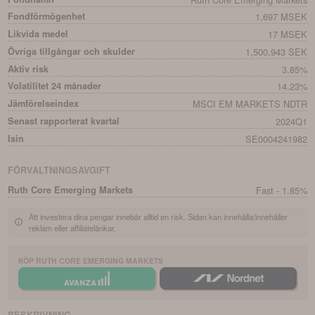
Fondförmögenhet
1,697 MSEK
Likvida medel
17 MSEK
Övriga tillgångar och skulder
1,500,943 SEK
Aktiv risk
3.85%
Volatilitet 24 månader
14.23%
Jämförelseindex
MSCI EM MARKETS NDTR
Senast rapporterat kvartal
2024Q1
Isin
SE0004241982
FÖRVALTNINGSAVGIFT
Ruth Core Emerging Markets
Fast - 1.85%
Att investera dina pengar innebär alltid en risk. Sidan kan innehålla/innehåller
reklam eller affiliatelänkar.
KÖP
RUTH CORE EMERGING MARKETS