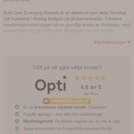
BESKRIVNING
Ruth Core Emerging Markets är en aktiefond som aktivt förvaltas
och investerar i företag belägna på tillväxtmarknader. Fondens
investeringsmetod bygger på en grundlig analys av företagen, med
särskild betoning på hållbarhet, tillväxtpotential och kvalitet.
Visa beskrivningen ▼
Trött på att själv välja fonder?
4.6
av 5
App Store
ANVÄNDER SJÄLVA
En av
(Trustpilot)
branschens nöjdaste kunder
Populär sparapp – över 600 000 nedladdningar
Få tillbaka avgiften om du inte är nöjd
Nöjdhetsgaranti:
Spara automatiskt i en fondportfölj anpassad för dig