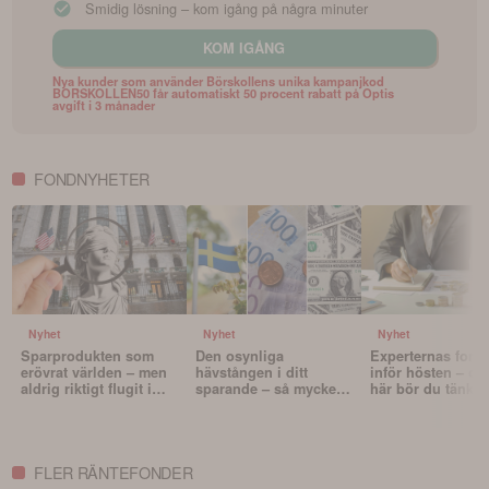
Smidig lösning – kom igång på några minuter
KOM IGÅNG
Nya kunder som använder Börskollens unika kampanjkod
BORSKOLLEN50 får automatiskt 50 procent rabatt på Optis
avgift i 3 månader
FONDNYHETER
Nyhet
Nyhet
Nyhet
Sparprodukten som
Den osynliga
Experternas fond
erövrat världen – men
hävstången i ditt
inför hösten – oc
aldrig riktigt flugit i
sparande – så mycket
här bör du tänka 
Sverige
påverkar valutan din
innan du väljer f
portfölj
FLER RÄNTEFONDER