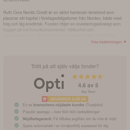
BESKRIVNING
Ruth Core Nordic Credit är en aktivt hanterad räntefond som
placerar sitt kapital i företagsobligationer från Norden, både med
hög och låg kreditrisk. Fonden följer en investeringsstrategi som
bygger på två huvudkomponenter: hållbarhet och
riskmanagement. Den första komponenten är den så kallade
tredimensionella hållbarhetsmodellen Sustainability CubeTM, som
Visa beskrivningen ▼
fokuserar på företagens utsläpp av växthusgaser, ESG-betyg, och
deras bidrag till att uppnå FN:s globala mål för hållbar utveckling.
Den andra komponenten ser till att portföljen är välbalanserad
genom att analysera makroekonomiska förhållanden och trender.
Trött på att själv välja fonder?
Genom att integrera dessa två komponenter skapas en
kombination av en modellbaserad hållbarhetsstrategi och en
grundläggande analys av både makroekonomiska trender och
4.6
av 5
specifika företagsrisker.
App Store
ANVÄNDER SJÄLVA
En av
(Trustpilot)
branschens nöjdaste kunder
Populär sparapp – över 600 000 nedladdningar
Få tillbaka avgiften om du inte är nöjd
Nöjdhetsgaranti:
Spara automatiskt i en fondportfölj anpassad för dig