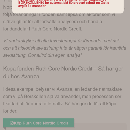
BORSKOLLEN50 får automatiskt 50 procent rabatt på Optis
avgift i 3 månader
Nordic Credit
en bättre möjlighet att lära dig mer om fonden,
följa förändringar i fonden samt tipsa om aktörer som vi
själva gillar för att fortsätta analysera och handla
fondandelar i
Ruth Core Nordic Credit
.
Vi understryker att alla investeringar är förenade med risk
och att historisk avkastning inte är någon garanti för framtida
avkastning. Gör alltid din egen analys!
Köpa fonden
Ruth Core Nordic Credit
– Så här gör
du hos Avanza
I detta exempel belyser vi Avanza, en ledande nätmäklare
som vi på Börskollen själva använder, men processen ser
likartad ut för andra alternativ. Så här gör du för att köpa
fonder:
Köp Ruth Core Nordic Credit