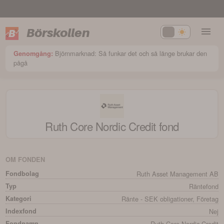
Börskollen
Björnmarknad: Så funkar det och så länge brukar den
Genomgång:
pågå
Ruth Core Nordic Credit
fond
OM FONDEN
Fondbolag
Ruth Asset Management AB
Typ
Räntefond
Kategori
Ränte - SEK obligationer, Företag
Indexfond
Nej
Fondnamn
Ruth Core Nordic Credit