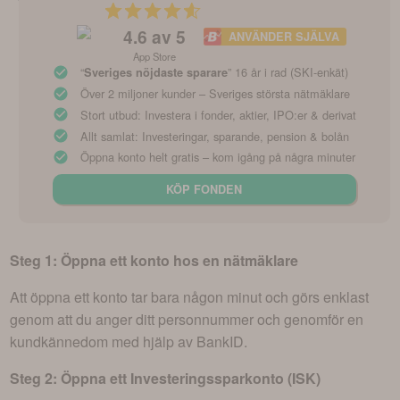
4.6
av 5
ANVÄNDER SJÄLVA
App Store
“
” 16 år i rad (SKI-enkät)
Sveriges nöjdaste sparare
Över 2 miljoner kunder – Sveriges största nätmäklare
Stort utbud: Investera i fonder, aktier, IPO:er & derivat
Allt samlat: Investeringar, sparande, pension & bolån
Öppna konto helt gratis – kom igång på några minuter
KÖP FONDEN
Steg 1: Öppna ett konto hos en nätmäklare
Att öppna ett konto tar bara någon minut och görs enklast
genom att du anger ditt personnummer och genomför en
kundkännedom med hjälp av BankID.
Steg 2: Öppna ett Investeringssparkonto (ISK)