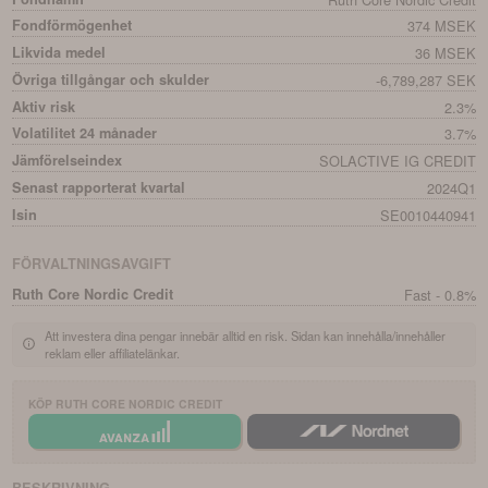
Fondförmögenhet
374 MSEK
Likvida medel
36 MSEK
Övriga tillgångar och skulder
-6,789,287 SEK
Aktiv risk
2.3%
Volatilitet 24 månader
3.7%
Jämförelseindex
SOLACTIVE IG CREDIT
Senast rapporterat kvartal
2024Q1
Isin
SE0010440941
FÖRVALTNINGSAVGIFT
Ruth Core Nordic Credit
Fast - 0.8%
Att investera dina pengar innebär alltid en risk. Sidan kan innehålla/innehåller
reklam eller affiliatelänkar.
KÖP
RUTH CORE NORDIC CREDIT