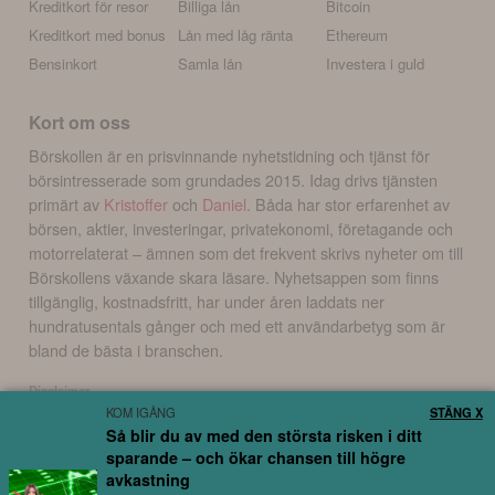
Kreditkort för resor
Billiga lån
Bitcoin
Kreditkort med bonus
Lån med låg ränta
Ethereum
Bensinkort
Samla lån
Investera i guld
Kort om oss
Börskollen är en prisvinnande nyhetstidning och tjänst för
börsintresserade som grundades 2015. Idag drivs tjänsten
primärt av
Kristoffer
och
Daniel
. Båda har stor erfarenhet av
börsen, aktier, investeringar, privatekonomi, företagande och
motorrelaterat – ämnen som det frekvent skrivs nyheter om till
Börskollens växande skara läsare. Nyhetsappen som finns
tillgänglig, kostnadsfritt, har under åren laddats ner
hundratusentals gånger och med ett användarbetyg som är
bland de bästa i branschen.
Disclaimer
KOM IGÅNG
STÄNG X
Börskollen Sverige AB ("Börskollen") är inte finansiella rådgivare, står inte under
Så blir du av med den största risken i ditt
finansinspektionens tillsyn och ger inga råd till dig. Detta innebär att
sparande – och ökar chansen till högre
investeringsbeslut baserade på information som direkt eller indirekt härrörande
från Börskollen eller personer med koppling till Börskollen, alltid fattas
avkastning