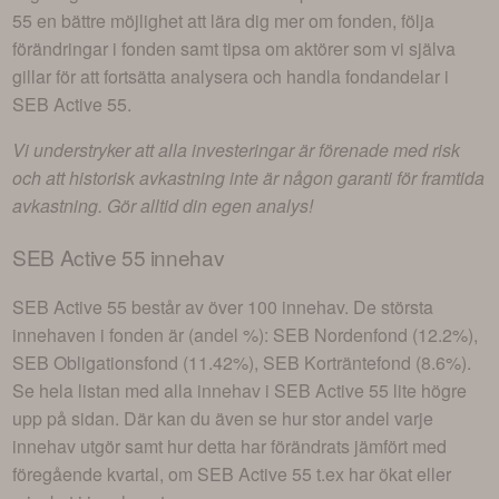
55
en bättre möjlighet att lära dig mer om fonden, följa
förändringar i fonden samt tipsa om aktörer som vi själva
gillar för att fortsätta analysera och handla fondandelar i
SEB Active 55
.
Vi understryker att alla investeringar är förenade med risk
och att historisk avkastning inte är någon garanti för framtida
avkastning. Gör alltid din egen analys!
SEB Active 55
innehav
SEB Active 55
består av
över 100 innehav
. De största
innehaven i fonden är (andel %):
SEB Nordenfond (12.2%),
SEB Obligationsfond (11.42%), SEB Korträntefond (8.6%)
.
Se hela listan med alla innehav i
SEB Active 55
lite högre
upp på sidan. Där kan du även se hur stor andel varje
innehav utgör samt hur detta har förändrats jämfört med
föregående kvartal, om
SEB Active 55
t.ex har ökat eller