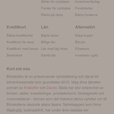
Aktier för nybörjare
Investmentbolag
Fonder för nybörjare
Fondrobotar
Ränta på ränta
Bästa fonderna
Kreditkort
Lån
Alternativt
Bästa kreditkortet
Bästa lånen
Köpa krypto
Kreditkort för resor
Billiga lån
Bitcoin
Kreditkort med bonus
Lån med låg ränta
Ethereum
Bensinkort
Samla lån
Investera i guld
Kort om oss
Börskollen är en prisvinnande nyhetstidning och tjänst för
börsintresserade som grundades 2015. Idag drivs tjänsten
primärt av
Kristoffer
och
Daniel
. Båda har stor erfarenhet av
börsen, aktier, investeringar, privatekonomi, företagande och
motorrelaterat – ämnen som det frekvent skrivs nyheter om till
Börskollens växande skara läsare. Nyhetsappen som finns
tillgänglig, kostnadsfritt, har under åren laddats ner