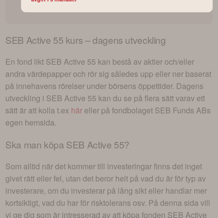
SEB Active 55
kurs – dagens utveckling
En fond likt
SEB Active 55
kan bestå av aktier och/eller
andra värdepapper och rör sig således upp eller ner baserat
på innehavens rörelser under börsens öppettider. Dagens
utveckling i
SEB Active 55
kan du se på flera sätt varav ett
sätt är att kolla t.ex
här
eller på fondbolaget
SEB Funds AB
s
egen hemsida.
Ska man köpa
SEB Active 55
?
Som alltid när det kommer till investeringar finns det inget
givet rätt eller fel, utan det beror helt på vad du är för typ av
investerare, om du investerar på lång sikt eller handlar mer
kortsiktigt, vad du har för risktolerans osv. På denna sida vill
vi ge dig som är intresserad av att köpa fonden
SEB Active