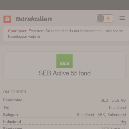
Börskollen
Experten: Så förhandlar du ner bolåneräntan – och sparar
Spartipset:
tusenlappar varje år
SEB Active 55
fond
OM FONDEN
Fondbolag
SEB Funds AB
Typ
Blandfond
Kategori
Blandfond - SEK, Balanserad
Indexfond
Nej
Fondnamn
SEB Active 55