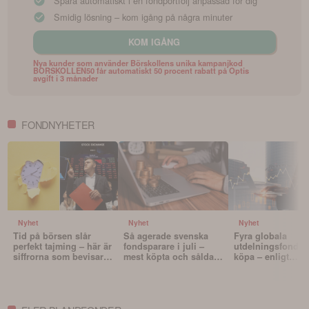
Spara automatiskt i en fondportfölj anpassad för dig
Smidig lösning – kom igång på några minuter
KOM IGÅNG
Nya kunder som använder Börskollens unika kampanjkod
BORSKOLLEN50 får automatiskt 50 procent rabatt på Optis
avgift i 3 månader
FONDNYHETER
Nyhet
Nyhet
Nyhet
Tid på börsen slår
Så agerade svenska
Fyra globala
perfekt tajming – här är
fondsparare i juli –
utdelningsfonder 
siffrorna som bevisar
mest köpta och sålda
köpa – enligt
det
fonderna
Morningstar