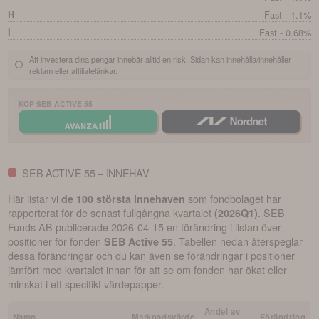
H
Fast - 1.1%
I
Fast - 0.68%
Att investera dina pengar innebär alltid en risk. Sidan kan innehålla/innehåller
reklam eller affiliatelänkar.
KÖP
SEB ACTIVE 55
SEB ACTIVE 55 – INNEHAV
Här listar vi
som fondbolaget har
de 100 största innehaven
rapporterat för de senast fullgångna kvartalet
.
SEB
(
2026Q1
)
Funds AB
publicerade
2026-04-15
en förändring i listan över
positioner för fonden
. Tabellen nedan återspeglar
SEB Active 55
dessa förändringar och du kan även se förändringar i positioner
jämfört med kvartalet innan för att se om fonden har ökat eller
minskat i ett specifikt värdepapper.
Andel av
Namn
Marknadsvärde
Förändring