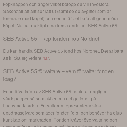
köpknappen och anger vilket belopp du vill investera.
Säkerställ att allt ser rätt ut (samt se de avgifter som är
förenade med köpet) och sedan är det bara att genomföra
köpet. Nu har du köpt dina första andelar i
SEB Active 55
.
SEB Active 55
– köp fonden hos Nordnet
Du kan handla
SEB Active 55
fond hos Nordnet. Det är bara
att klicka sig vidare
här
.
SEB Active 55
förvaltare – vem förvaltar fonden
idag?
Fondförvaltaren av
SEB Active 55
hanterar dagligen
värdepapper så som aktier och obligationer på
finansmarknaden. Förvaltaren representerar sina
uppdragsgivare som äger fonden (dig) och behöver ha djup
kunskap om marknaden. Fonden kräver övervakning och
justering för att nå uppsatta mål kring avkastning och risk,