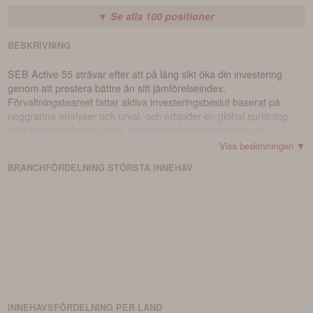
▼ Se alla
100
positioner
BESKRIVNING
SEB Active 55 strävar efter att på lång sikt öka din investering
genom att prestera bättre än sitt jämförelseindex.
Förvaltningsteamet fattar aktiva investeringsbeslut baserat på
noggranna analyser och urval, och erbjuder en global spridning
över tillgångsslagen aktier, räntebärande värdepapper och
alternativa investeringar. Målet för förvaltaren är att maximera
Visa beskrivningen ▼
avkastningen genom att dynamiskt fördela kapitalet mellan dessa
BRANCHFÖRDELNING
STÖRSTA
INNEHAV
olika tillgångsslag. Mellan 40 och 70 procent av fondens tillgångar
ska vara investerade i aktiemarknaderna.
INNEHAVSFÖRDELNING PER LAND