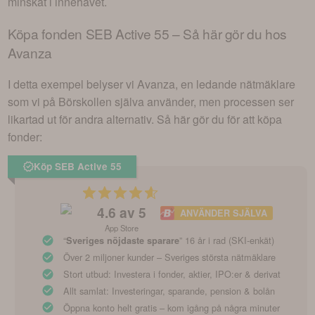
minskat i innehavet.
Köpa fonden
SEB Active 55
– Så här gör du hos
Avanza
I detta exempel belyser vi Avanza, en ledande nätmäklare
som vi på Börskollen själva använder, men processen ser
likartad ut för andra alternativ. Så här gör du för att köpa
fonder:
Köp SEB Active 55
4.6
av 5
ANVÄNDER SJÄLVA
App Store
“
” 16 år i rad (SKI-enkät)
Sveriges nöjdaste sparare
Över 2 miljoner kunder – Sveriges största nätmäklare
Stort utbud: Investera i fonder, aktier, IPO:er & derivat
Allt samlat: Investeringar, sparande, pension & bolån
Öppna konto helt gratis – kom igång på några minuter