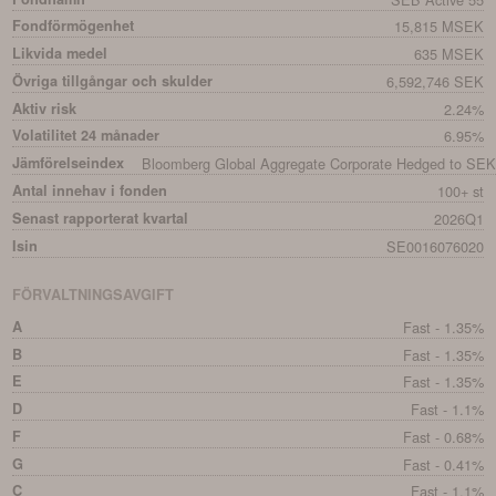
Fondförmögenhet
15,815 MSEK
Likvida medel
635 MSEK
Övriga tillgångar och skulder
6,592,746 SEK
Aktiv risk
2.24%
Volatilitet 24 månader
6.95%
Jämförelseindex
Bloomberg Global Aggregate Corporate Hedged to SEK.
Antal innehav i fonden
100+ st
Senast rapporterat kvartal
2026Q1
Isin
SE0016076020
FÖRVALTNINGSAVGIFT
A
Fast - 1.35%
B
Fast - 1.35%
E
Fast - 1.35%
D
Fast - 1.1%
F
Fast - 0.68%
G
Fast - 0.41%
C
Fast - 1.1%