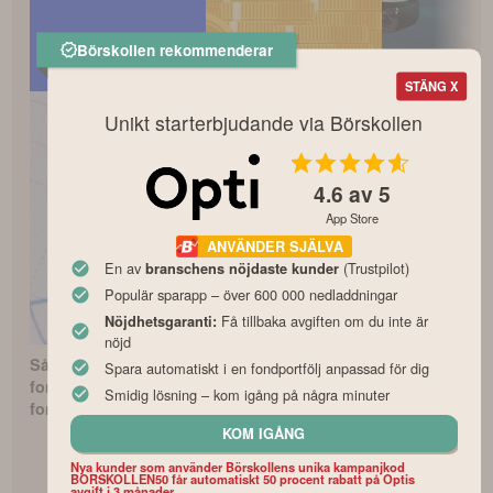
Börskollen rekommenderar
STÄNG X
Unikt starterbjudande via Börskollen
4.6
av 5
App Store
ANVÄNDER SJÄLVA
En av
(Trustpilot)
branschens nöjdaste kunder
Populär sparapp – över 600 000 nedladdningar
Få tillbaka avgiften om du inte är
Nöjdhetsgaranti:
nöjd
Så börjar du
Så börjar du investera
Vilken är Sver
Spara automatiskt i en fondportfölj anpassad för dig
fondspara med Lysas
i fonder som nybörjare
bästa fondrob
Smidig lösning – kom igång på några minuter
fondrobot
KOM IGÅNG
Nya kunder som använder Börskollens unika kampanjkod
BORSKOLLEN50 får automatiskt 50 procent rabatt på Optis
avgift i 3 månader