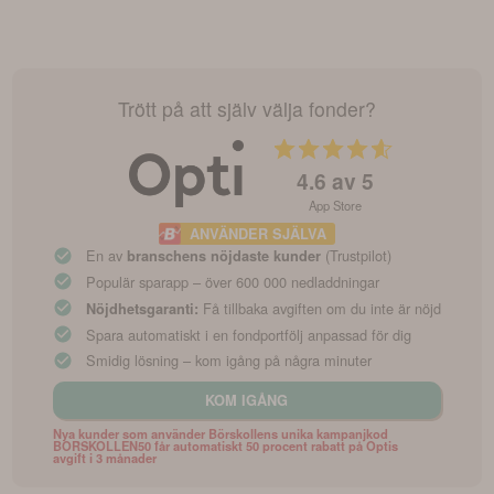
Trött på att själv välja fonder?
4.6
av 5
App Store
ANVÄNDER SJÄLVA
En av
(Trustpilot)
branschens nöjdaste kunder
Populär sparapp – över 600 000 nedladdningar
Få tillbaka avgiften om du inte är nöjd
Nöjdhetsgaranti:
Spara automatiskt i en fondportfölj anpassad för dig
Smidig lösning – kom igång på några minuter
KOM IGÅNG
Nya kunder som använder Börskollens unika kampanjkod
BORSKOLLEN50 får automatiskt 50 procent rabatt på Optis
avgift i 3 månader