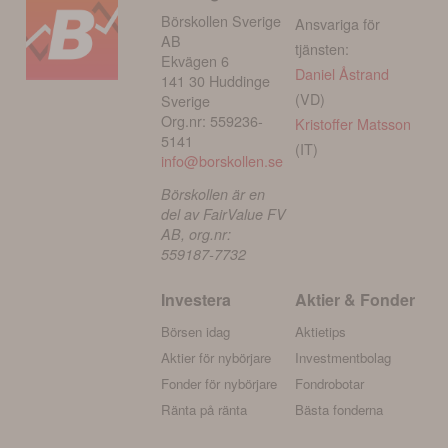
Börskollen Sverige
Ansvariga för
AB
tjänsten:
Ekvägen 6
Daniel Åstrand
141 30 Huddinge
(VD)
Sverige
Org.nr: 559236-
Kristoffer Matsson
5141
(IT)
info@borskollen.se
Börskollen är en
del av FairValue FV
AB, org.nr:
559187-7732
Investera
Aktier & Fonder
Börsen idag
Aktietips
Aktier för nybörjare
Investmentbolag
Fonder för nybörjare
Fondrobotar
Ränta på ränta
Bästa fonderna