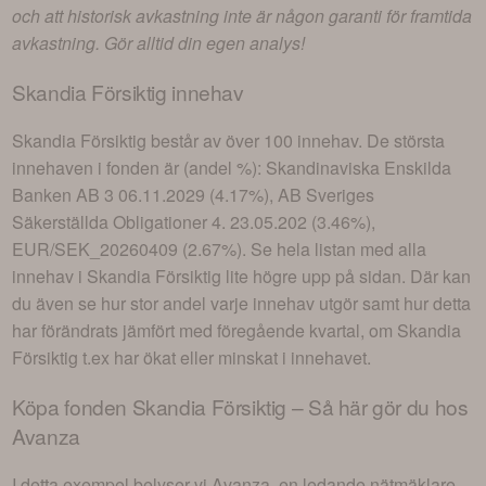
och att historisk avkastning inte är någon garanti för framtida
avkastning. Gör alltid din egen analys!
Skandia Försiktig
innehav
Skandia Försiktig
består av
över 100 innehav
. De största
innehaven i fonden är (andel %):
Skandinaviska Enskilda
Banken AB 3 06.11.2029 (4.17%), AB Sveriges
Säkerställda Obligationer 4. 23.05.202 (3.46%),
EUR/SEK_20260409 (2.67%)
. Se hela listan med alla
innehav i
Skandia Försiktig
lite högre upp på sidan. Där kan
du även se hur stor andel varje innehav utgör samt hur detta
har förändrats jämfört med föregående kvartal, om
Skandia
Försiktig
t.ex har ökat eller minskat i innehavet.
Köpa fonden
Skandia Försiktig
– Så här gör du hos
Avanza
I detta exempel belyser vi Avanza, en ledande nätmäklare