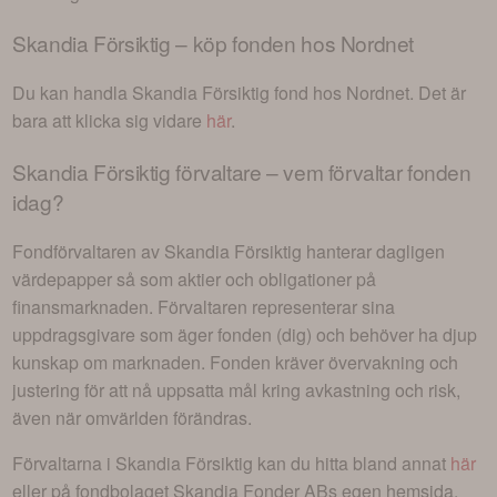
Skandia Försiktig
– köp fonden hos Nordnet
Du kan handla
Skandia Försiktig
fond hos Nordnet. Det är
bara att klicka sig vidare
här
.
Skandia Försiktig
förvaltare – vem förvaltar fonden
idag?
Fondförvaltaren av
Skandia Försiktig
hanterar dagligen
värdepapper så som aktier och obligationer på
finansmarknaden. Förvaltaren representerar sina
uppdragsgivare som äger fonden (dig) och behöver ha djup
kunskap om marknaden. Fonden kräver övervakning och
justering för att nå uppsatta mål kring avkastning och risk,
även när omvärlden förändras.
Förvaltarna i
Skandia Försiktig
kan du hitta bland annat
här
eller på fondbolaget
Skandia Fonder AB
s egen hemsida.