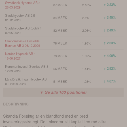
Swedbank Hypotek AB 3
↑ 2.83%
87 MSEK
2.18%
28.03.2029
Stadshypotek AB 2.5
↑ 3.45%
84 MSEK
2.1%
01.12.2028
Stadshypotek AB (publ) 4
↑ 2.49%
82 MSEK
2.06%
02.05.2029
Skandinaviska Enskilda
↑ 2.63%
78 MSEK
1.95%
Banken AB 3 06.12.2029
Nordea Hypotek AB 1
↑ 4.00%
73 MSEK
1.82%
16.06.2027
Kommuninvest i Sverige AB 3
↑ 2.92%
56 MSEK
1.41%
12.03.2029
Länsförsäkringar Hypotek AB
↑ 4.07%
51 MSEK
1.28%
0.5 20.09.2028
▼ Se alla
100
positioner
BESKRIVNING
Skandia Försiktig är en blandfond med en bred
investeringsstrategi. Den placerar sitt kapital i en rad olika