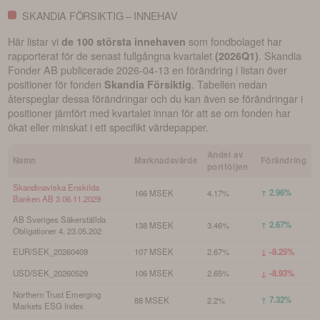
SKANDIA FÖRSIKTIG – INNEHAV
Här listar vi
som fondbolaget har
de 100 största innehaven
rapporterat för de senast fullgångna kvartalet
.
Skandia
(
2026Q1
)
Fonder AB
publicerade
2026-04-13
en förändring i listan över
positioner för fonden
. Tabellen nedan
Skandia Försiktig
återspeglar dessa förändringar och du kan även se förändringar i
positioner jämfört med kvartalet innan för att se om fonden har
ökat eller minskat i ett specifikt värdepapper.
Andel av
Namn
Marknadsvärde
Förändring
portföljen
Skandinaviska Enskilda
↑ 2.96%
166 MSEK
4.17%
Banken AB 3 06.11.2029
AB Sveriges Säkerställda
↑ 2.67%
138 MSEK
3.46%
Obligationer 4. 23.05.202
EUR/SEK_20260409
107 MSEK
2.67%
↓ -8.25%
USD/SEK_20260529
106 MSEK
2.65%
↓ -8.93%
Northern Trust Emerging
↑ 7.32%
88 MSEK
2.2%
Markets ESG Index