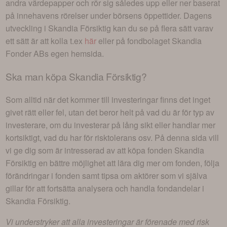
andra värdepapper och rör sig således upp eller ner baserat
på innehavens rörelser under börsens öppettider. Dagens
utveckling i
Skandia Försiktig
kan du se på flera sätt varav
ett sätt är att kolla t.ex
här
eller på fondbolaget
Skandia
Fonder AB
s egen hemsida.
Ska man köpa
Skandia Försiktig
?
Som alltid när det kommer till investeringar finns det inget
givet rätt eller fel, utan det beror helt på vad du är för typ av
investerare, om du investerar på lång sikt eller handlar mer
kortsiktigt, vad du har för risktolerans osv. På denna sida vill
vi ge dig som är intresserad av att köpa fonden
Skandia
Försiktig
en bättre möjlighet att lära dig mer om fonden, följa
förändringar i fonden samt tipsa om aktörer som vi själva
gillar för att fortsätta analysera och handla fondandelar i
Skandia Försiktig
.
Vi understryker att alla investeringar är förenade med risk