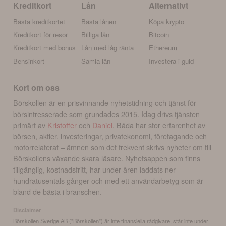
Kreditkort
Lån
Alternativt
Bästa kreditkortet
Bästa lånen
Köpa krypto
Kreditkort för resor
Billiga lån
Bitcoin
Kreditkort med bonus
Lån med låg ränta
Ethereum
Bensinkort
Samla lån
Investera i guld
Kort om oss
Börskollen är en prisvinnande nyhetstidning och tjänst för
börsintresserade som grundades 2015. Idag drivs tjänsten
primärt av
Kristoffer
och
Daniel
. Båda har stor erfarenhet av
börsen, aktier, investeringar, privatekonomi, företagande och
motorrelaterat – ämnen som det frekvent skrivs nyheter om till
Börskollens växande skara läsare. Nyhetsappen som finns
tillgänglig, kostnadsfritt, har under åren laddats ner
hundratusentals gånger och med ett användarbetyg som är
bland de bästa i branschen.
Disclaimer
Börskollen Sverige AB ("Börskollen") är inte finansiella rådgivare, står inte under