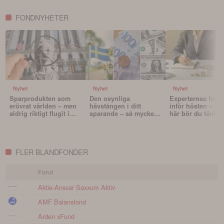
FONDNYHETER
Nyhet
Nyhet
Nyhet
Sparprodukten som
Den osynliga
Experternas fond
erövrat världen – men
hävstången i ditt
inför hösten – oc
aldrig riktigt flugit i
sparande – så mycket
här bör du tänka 
Sverige
påverkar valutan din
innan du väljer f
portfölj
FLER BLANDFONDER
Fond
Aktie-Ansvar Saxxum Aktiv
AMF Balansfond
Arden xFund