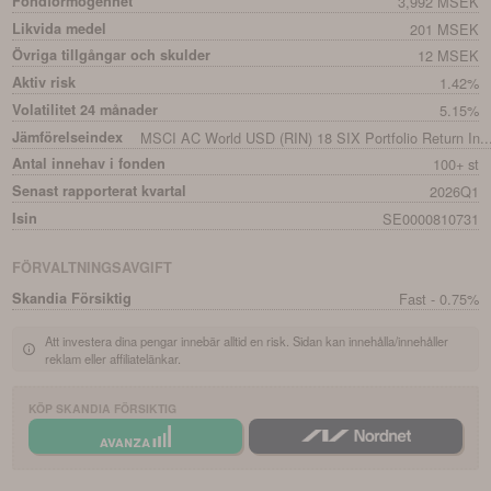
Fondförmögenhet
3,992 MSEK
Likvida medel
201 MSEK
Övriga tillgångar och skulder
12 MSEK
Aktiv risk
1.42%
Volatilitet 24 månader
5.15%
Jämförelseindex
MSCI AC World USD (RIN) 18 SIX Portfolio Return In..
Antal innehav i fonden
100+ st
Senast rapporterat kvartal
2026Q1
Isin
SE0000810731
FÖRVALTNINGSAVGIFT
Skandia Försiktig
Fast - 0.75%
Att investera dina pengar innebär alltid en risk. Sidan kan innehålla/innehåller
reklam eller affiliatelänkar.
KÖP
SKANDIA FÖRSIKTIG