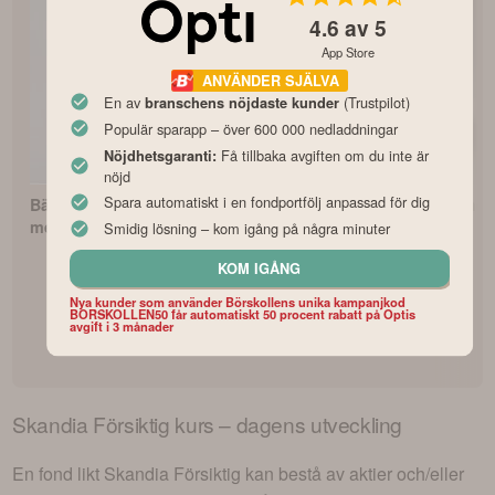
4.6
av 5
App Store
ANVÄNDER SJÄLVA
En av
(Trustpilot)
branschens nöjdaste kunder
Populär sparapp – över 600 000 nedladdningar
Få tillbaka avgiften om du inte är
Nöjdhetsgaranti:
nöjd
Spara automatiskt i en fondportfölj anpassad för dig
Bästa indexfonderna
Så börjar du
Fonderna med
med lägst avgifter
fondspara med Lysas
avkastning
Smidig lösning – kom igång på några minuter
fondrobot
KOM IGÅNG
Nya kunder som använder Börskollens unika kampanjkod
BORSKOLLEN50 får automatiskt 50 procent rabatt på Optis
avgift i 3 månader
Skandia Försiktig
kurs – dagens utveckling
En fond likt
Skandia Försiktig
kan bestå av aktier och/eller