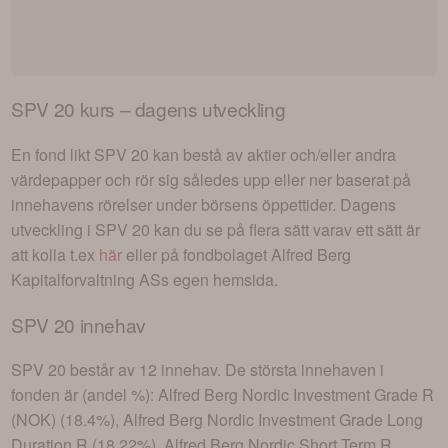
SPV 20
kurs – dagens utveckling
En fond likt
SPV 20
kan bestå av aktier och/eller andra
värdepapper och rör sig således upp eller ner baserat på
innehavens rörelser under börsens öppettider. Dagens
utveckling i
SPV 20
kan du se på flera sätt varav ett sätt är
att kolla t.ex
här
eller på fondbolaget
Alfred Berg
Kapitalforvaltning AS
s egen hemsida.
SPV 20
innehav
SPV 20
består av
12 innehav
. De största innehaven i
fonden är (andel %):
Alfred Berg Nordic Investment Grade R
(NOK) (18.4%), Alfred Berg Nordic Investment Grade Long
Duration R (18.22%), Alfred Berg Nordic Short Term R