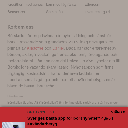
Kreditkort med bonus
Lån med låg ränta
Ethereum
Bensinkort
Samla lån
Investera i guld
Kort om oss
Börskollen är en prisvinnande nyhetstidning och tjänst för
börsintresserade som grundades 2015. Idag drivs tjänsten
primärt av
Kristoffer
och
Daniel
. Båda har stor erfarenhet av
börsen, aktier, investeringar, privatekonomi, företagande och
motorrelaterat – ämnen som det frekvent skrivs nyheter om till
Börskollens växande skara läsare. Nyhetsappen som finns
tillgänglig, kostnadsfritt, har under åren laddats ner
hundratusentals gånger och med ett användarbetyg som är
bland de bästa i branschen.
Disclaimer
Börskollen Sverige AB ("Börskollen") är inte finansiella rådgivare, står inte under
finansinspektionens tillsyn och ger inga råd till dig. Detta innebär att
GRATIS NYHETSAPP
STÄNG X
investeringsbeslut baserade på information som direkt eller indirekt härrörande
Sveriges bästa app för börsnyheter? 4,6/5 i
från Börskollen eller personer med koppling till Börskollen, alltid fattas
användarbetyg
självständigt av investeraren. Börskollen frånsäger sig allt ansvar för eventuell