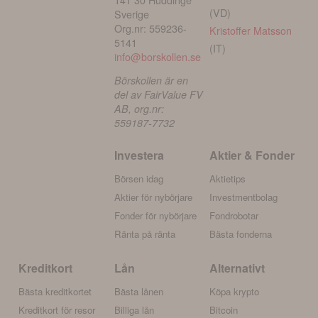
(VD)
Sverige
Org.nr: 559236-
Kristoffer Matsson
5141
(IT)
info@borskollen.se
Börskollen är en
del av FairValue FV
AB, org.nr:
559187-7732
Investera
Aktier & Fonder
Börsen idag
Aktietips
Aktier för nybörjare
Investmentbolag
Fonder för nybörjare
Fondrobotar
Ränta på ränta
Bästa fonderna
Kreditkort
Lån
Alternativt
Bästa kreditkortet
Bästa lånen
Köpa krypto
Kreditkort för resor
Billiga lån
Bitcoin