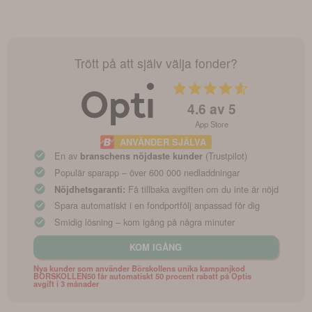
Trött på att själv välja fonder?
4.6
av 5
App Store
ANVÄNDER SJÄLVA
En av
(Trustpilot)
branschens nöjdaste kunder
Populär sparapp – över 600 000 nedladdningar
Få tillbaka avgiften om du inte är nöjd
Nöjdhetsgaranti:
Spara automatiskt i en fondportfölj anpassad för dig
Smidig lösning – kom igång på några minuter
KOM IGÅNG
Nya kunder som använder Börskollens unika kampanjkod
BORSKOLLEN50 får automatiskt 50 procent rabatt på Optis
avgift i 3 månader