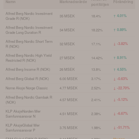
Namn
Marknadsvärde
Förändring
portföljen
Alfred Berg Nordic Investment
↑ 4.01%
35 MSEK
18.4%
Grade R (NOK)
Alfred Berg Nordic Investment
↑ 0.89%
34 MSEK
18.22%
Grade Long Duration R
Alfred Berg Nordic Short Term
↓ -3.82%
32 MSEK
17.1%
R (NOK)
Alfred Berg Nordic High Yield
↑ 8.91%
27 MSEK
14.42%
Restricted R (NOK)
Alfred Berg Income R (NOK)
26 MSEK
13.8%
↑ 4.55%
Alfred Berg Global R (NOK)
6.00 MSEK
3.17%
↓ -0.63%
Norne Aksje Norge Classic
4.77 MSEK
2.52%
↓ -22.70%
Alfred Berg Nordic Gambak R
↓ -5.12%
4.57 MSEK
2.41%
(NOK)
KLP AksjeNorden Mer
↓ -6.67%
4.51 MSEK
2.38%
Samfunnsansvar N
KLP AksjeGlobal Mer
↓ -51.71%
3.75 MSEK
1.98%
Samfunnsansvar P
FAM Global EWX R (NOK)
3.44 MSEK
1.82%