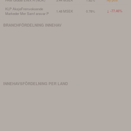
Ny pos
KLP AksjeFremvoksende
↓ -77.46%
1.48 MSEK
0.78%
Markeder Mer Samf ansvar P
BRANCHFÖRDELNING
INNEHAV
INNEHAVSFÖRDELNING PER LAND