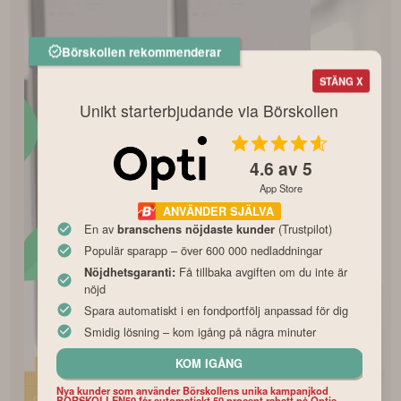
Börskollen rekommenderar
STÄNG X
Unikt starterbjudande via Börskollen
4.6
av 5
App Store
ANVÄNDER SJÄLVA
En av
(Trustpilot)
branschens nöjdaste kunder
Populär sparapp – över 600 000 nedladdningar
Få tillbaka avgiften om du inte är
Nöjdhetsgaranti:
nöjd
Spara automatiskt i en fondportfölj anpassad för dig
Smidig lösning – kom igång på några minuter
KOM IGÅNG
Nya kunder som använder Börskollens unika kampanjkod
BORSKOLLEN50 får automatiskt 50 procent rabatt på Optis