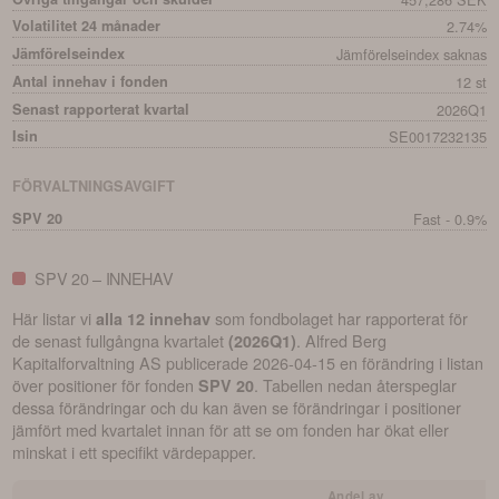
Volatilitet 24 månader
2.74%
Jämförelseindex
Jämförelseindex saknas
Antal innehav i fonden
12 st
Senast rapporterat kvartal
2026Q1
Isin
SE0017232135
FÖRVALTNINGSAVGIFT
SPV 20
Fast - 0.9%
SPV 20 – INNEHAV
Här listar vi
som fondbolaget har rapporterat för
alla 12 innehav
de senast fullgångna kvartalet
.
Alfred Berg
(
2026Q1
)
Kapitalforvaltning AS
publicerade
2026-04-15
en förändring i listan
över positioner för fonden
. Tabellen nedan återspeglar
SPV 20
dessa förändringar och du kan även se förändringar i positioner
jämfört med kvartalet innan för att se om fonden har ökat eller
minskat i ett specifikt värdepapper.
Andel av