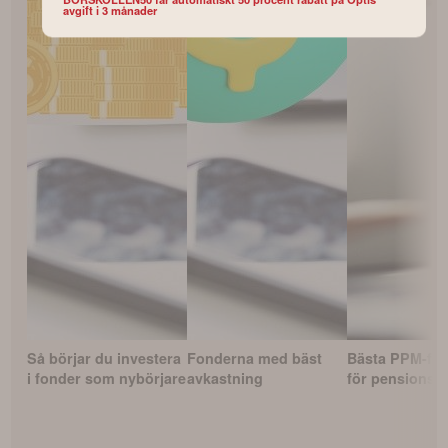
avgift i 3 månader
Så börjar du investera
Fonderna med bäst
Bästa PPM-fo
i fonder som nybörjare
avkastning
för pensionss