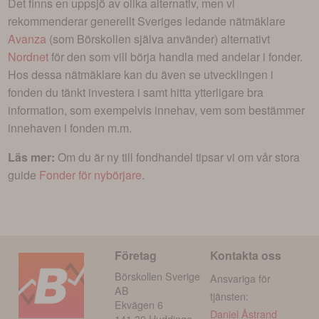
Det finns en uppsjö av olika alternativ, men vi
rekommenderar generellt Sveriges ledande nätmäklare
Avanza
(som Börskollen själva använder) alternativt
Nordnet
för den som vill börja handla med andelar i
fonder
.
Hos dessa nätmäklare kan du även se utvecklingen i
fonden du tänkt investera i
samt hitta ytterligare bra
information, som exempelvis innehav, vem som bestämmer
innehaven i fonden m.m.
Läs mer:
Om du är ny till fondhandel tipsar vi om vår stora
guide
Fonder för nybörjare
.
Företag
Kontakta oss
Börskollen Sverige
Ansvariga för
AB
tjänsten:
Ekvägen 6
Daniel Åstrand
141 30 Huddinge