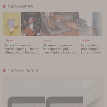
FONDNYHETER
Nyhet
Nyhet
Nyhet
Tid på börsen slår
Så agerade svenska
Fyra globala
perfekt tajming – här är
fondsparare i juli –
utdelningsfonder 
siffrorna som bevisar
mest köpta och sålda
köpa – enligt
det
fonderna
Morningstar
FONDINSPIRATION