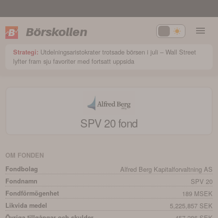
Börskollen
Utdelningsaristokrater trotsade börsen i juli – Wall Street
Strategi:
lyfter fram sju favoriter med fortsatt uppsida
SPV 20
fond
OM FONDEN
Fondbolag
Alfred Berg Kapitalforvaltning AS
Fondnamn
SPV 20
Fondförmögenhet
189 MSEK
Likvida medel
5,225,857 SEK
Övriga tillgångar och skulder
457,286 SEK