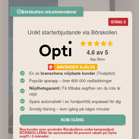
Börskollen rekommenderar
STÄNG X
Unikt starterbjudande via Börskollen
4.6
av 5
App Store
ANVÄNDER SJÄLVA
En av
(Trustpilot)
branschens nöjdaste kunder
Populär sparapp – över 600 000 nedladdningar
Få tillbaka avgiften om du inte är
Nöjdhetsgaranti:
nöjd
Spara automatiskt i en fondportfölj anpassad för dig
Smidig lösning – kom igång på några minuter
KOM IGÅNG
Nya kunder som använder Börskollens unika kampanjkod
BORSKOLLEN50 får automatiskt 50 procent rabatt på Optis
avgift i 3 månader