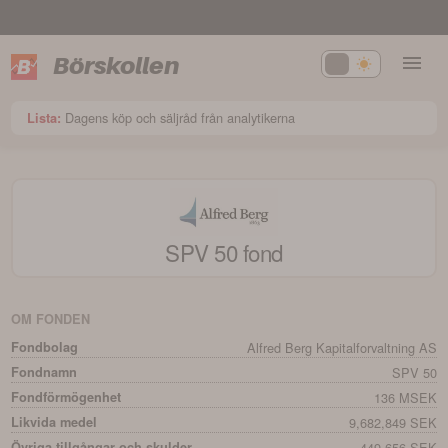
Börskollen
Dagens köp och säljråd från analytikerna
Lista:
SPV 50
fond
OM FONDEN
Fondbolag
Alfred Berg Kapitalforvaltning AS
Fondnamn
SPV 50
Fondförmögenhet
136 MSEK
Likvida medel
9,682,849 SEK
Övriga tillgångar och skulder
449,656 SEK