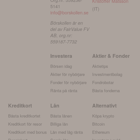
Kristoffer Matsson
5141
(IT)
info@borskollen.se
Börskollen är en
del av FairValue FV
AB, org.nr:
559187-7732
Investera
Aktier & Fonder
Börsen idag
Aktietips
Aktier för nybörjare
Investmentbolag
Fonder för nybörjare
Fondrobotar
Ränta på ränta
Bästa fonderna
Kreditkort
Lån
Alternativt
Bästa kreditkortet
Bästa lånen
Köpa krypto
Kreditkort för resor
Billiga lån
Bitcoin
Kreditkort med bonus
Lån med låg ränta
Ethereum