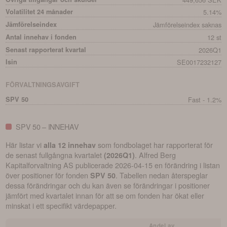
Volatilitet 24 månader
5.14%
Jämförelseindex
Jämförelseindex saknas
Antal innehav i fonden
12 st
Senast rapporterat kvartal
2026Q1
Isin
SE0017232127
FÖRVALTNINGSAVGIFT
SPV 50
Fast - 1.2%
SPV 50 – INNEHAV
Här listar vi
som fondbolaget har rapporterat för
alla 12 innehav
de senast fullgångna kvartalet
.
Alfred Berg
(
2026Q1
)
Kapitalforvaltning AS
publicerade
2026-04-15
en förändring i listan
över positioner för fonden
. Tabellen nedan återspeglar
SPV 50
dessa förändringar och du kan även se förändringar i positioner
jämfört med kvartalet innan för att se om fonden har ökat eller
minskat i ett specifikt värdepapper.
Andel av