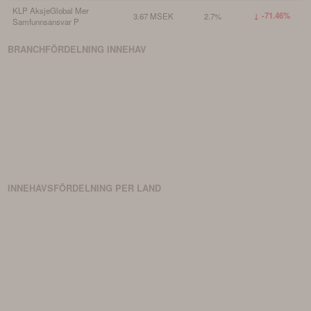
KLP AksjeGlobal Mer
↓ -71.46%
3.67 MSEK
2.7%
Samfunnsansvar P
BRANCHFÖRDELNING
INNEHAV
INNEHAVSFÖRDELNING PER LAND