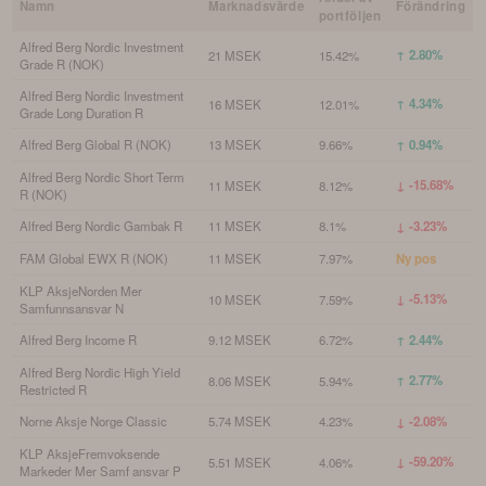
Namn
Marknadsvärde
Förändring
portföljen
Alfred Berg Nordic Investment
↑ 2.80%
21 MSEK
15.42%
Grade R (NOK)
Alfred Berg Nordic Investment
↑ 4.34%
16 MSEK
12.01%
Grade Long Duration R
Alfred Berg Global R (NOK)
13 MSEK
9.66%
↑ 0.94%
Alfred Berg Nordic Short Term
↓ -15.68%
11 MSEK
8.12%
R (NOK)
Alfred Berg Nordic Gambak R
11 MSEK
8.1%
↓ -3.23%
FAM Global EWX R (NOK)
11 MSEK
7.97%
Ny pos
KLP AksjeNorden Mer
↓ -5.13%
10 MSEK
7.59%
Samfunnsansvar N
Alfred Berg Income R
9.12 MSEK
6.72%
↑ 2.44%
Alfred Berg Nordic High Yield
↑ 2.77%
8.06 MSEK
5.94%
Restricted R
Norne Aksje Norge Classic
5.74 MSEK
4.23%
↓ -2.08%
KLP AksjeFremvoksende
↓ -59.20%
5.51 MSEK
4.06%
Markeder Mer Samf ansvar P