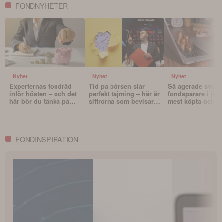
FONDNYHETER
Nyhet
Nyhet
Nyhet
Experternas fondråd
Tid på börsen slår
Så agerade sven
inför hösten – och det
perfekt tajming – här är
fondsparare i juli
här bör du tänka på
siffrorna som bevisar
mest köpta och s
innan du väljer fonder
det
fonderna
FONDINSPIRATION