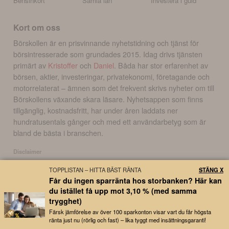
Bensinkort
Samla lån
Investera i guld
Kort om oss
Börskollen är en prisvinnande nyhetstidning och tjänst för
börsintresserade som grundades 2015. Idag drivs tjänsten
primärt av
Kristoffer
och
Daniel
. Båda har stor erfarenhet av
börsen, aktier, investeringar, privatekonomi, företagande och
motorrelaterat – ämnen som det frekvent skrivs nyheter om till
Börskollens växande skara läsare. Nyhetsappen som finns
tillgänglig, kostnadsfritt, har under åren laddats ner
hundratusentals gånger och med ett användarbetyg som är
bland de bästa i branschen.
Disclaimer
Börskollen Sverige AB ("Börskollen") är inte finansiella rådgivare, står inte under
TOPPLISTAN – HITTA BÄST RÄNTA
STÄNG X
finansinspektionens tillsyn och ger inga råd till dig. Detta innebär att
Får du ingen sparränta hos storbanken? Här kan
investeringsbeslut baserade på information som direkt eller indirekt härrörande
du istället få upp mot 3,10 % (med samma
från Börskollen eller personer med koppling till Börskollen, alltid fattas
trygghet)
självständigt av investeraren. Börskollen frånsäger sig allt ansvar för eventuell
förlust eller skada av vad slag det må vara som grundar sig på användandet av
Färsk jämförelse av över 100 sparkonton visar vart du får högsta
ränta just nu (rörlig och fast) – lika tyggt med insättningsgaranti!
material härrörande från tjänsten Börskollen.