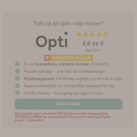
Trött på att själv välja fonder?
4.6
av 5
App Store
ANVÄNDER SJÄLVA
En av
(Trustpilot)
branschens nöjdaste kunder
Populär sparapp – över 600 000 nedladdningar
Få tillbaka avgiften om du inte är nöjd
Nöjdhetsgaranti:
Spara automatiskt i en fondportfölj anpassad för dig
Smidig lösning – kom igång på några minuter
KOM IGÅNG
Nya kunder som använder Börskollens unika kampanjkod
BORSKOLLEN50 får automatiskt 50 procent rabatt på Optis
avgift i 3 månader