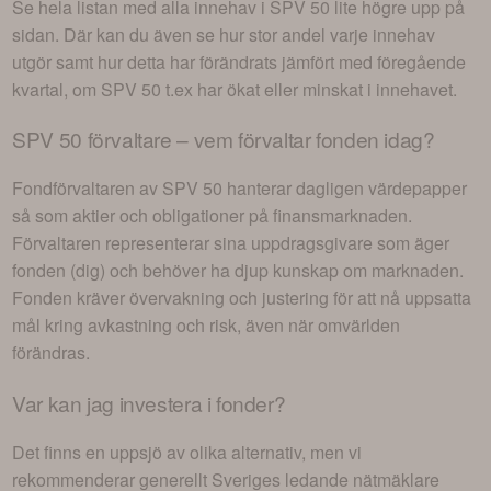
Se hela listan med alla innehav i
SPV 50
lite högre upp på
sidan. Där kan du även se hur stor andel varje innehav
utgör samt hur detta har förändrats jämfört med föregående
kvartal, om
SPV 50
t.ex har ökat eller minskat i innehavet.
SPV 50
förvaltare – vem förvaltar fonden idag?
Fondförvaltaren av
SPV 50
hanterar dagligen värdepapper
så som aktier och obligationer på finansmarknaden.
Förvaltaren representerar sina uppdragsgivare som äger
fonden (dig) och behöver ha djup kunskap om marknaden.
Fonden kräver övervakning och justering för att nå uppsatta
mål kring avkastning och risk, även när omvärlden
förändras.
Var kan jag investera i
fonder
?
Det finns en uppsjö av olika alternativ, men vi
rekommenderar generellt Sveriges ledande nätmäklare