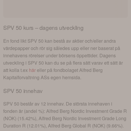
SPV 50
kurs – dagens utveckling
En fond likt
SPV 50
kan bestå av aktier och/eller andra
värdepapper och rör sig således upp eller ner baserat på
innehavens rörelser under börsens öppettider. Dagens
utveckling i
SPV 50
kan du se på flera sätt varav ett sätt är
att kolla t.ex
här
eller på fondbolaget
Alfred Berg
Kapitalforvaltning AS
s egen hemsida.
SPV 50
innehav
SPV 50
består av
12 innehav
. De största innehaven i
fonden är (andel %):
Alfred Berg Nordic Investment Grade R
(NOK) (15.42%), Alfred Berg Nordic Investment Grade Long
Duration R (12.01%), Alfred Berg Global R (NOK) (9.66%)
.